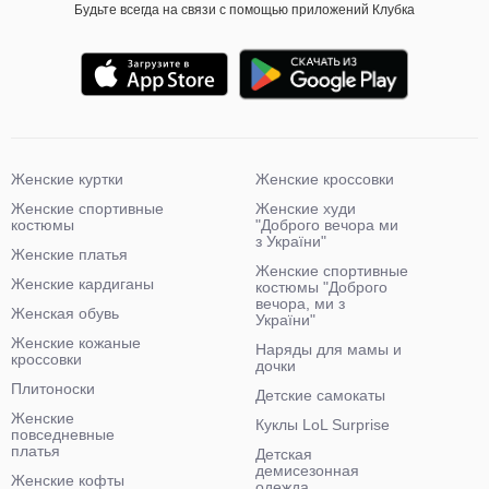
Будьте всегда на связи с помощью приложений Клубка
Женские куртки
Женские кроссовки
Женские спортивные
Женские худи
костюмы
"Доброго вечора ми
з України"
Женские платья
Женские спортивные
Женские кардиганы
костюмы "Доброго
вечора, ми з
Женская обувь
України"
Женские кожаные
Наряды для мамы и
кроссовки
дочки
Плитоноски
Детские самокаты
Женские
Куклы LoL Surprise
повседневные
платья
Детская
демисезонная
Женские кофты
одежда