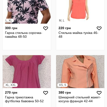
L, XL
M, L
300 грн
220 грн
Гарна стильна сорочка-
Стильна майка-туніка 46-
гавайка 48-50
48
XL, XXL
XS, S
270 грн
380 грн
Гарна трикотажна
Шикарний стильний жакет-
футболка бавовна 50-52
косуха франція 42-44