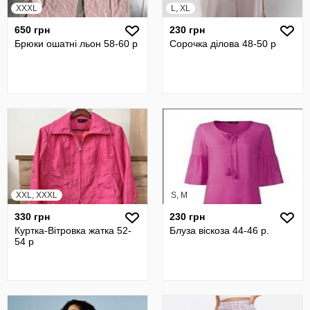
XXXL
L, XL
650 грн
230 грн
Брюки ошатні льон 58-60 р
Сорочка ділова 48-50 р
XXL, XXXL
S, M
330 грн
230 грн
Куртка-Вітровка жатка 52-
Блуза віскоза 44-46 р.
54 р