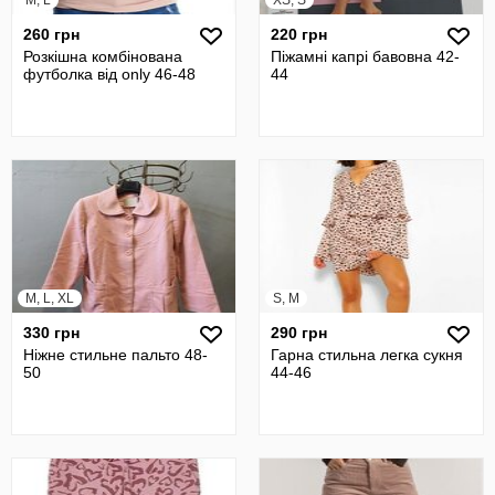
M, L
XS, S
260 грн
220 грн
Розкішна комбінована
Піжамні капрі бавовна 42-
футболка від only 46-48
44
M, L, XL
S, M
330 грн
290 грн
Ніжне стильне пальто 48-
Гарна стильна легка сукня
50
44-46