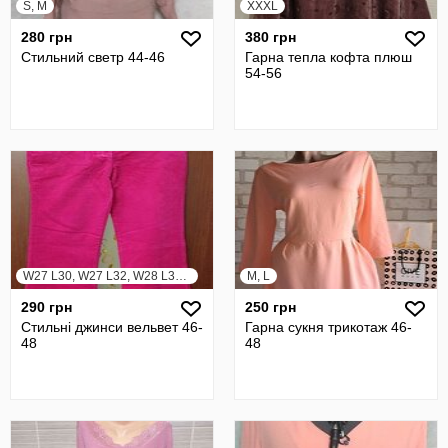
S, M
XXXL
280 грн
380 грн
Стильний светр 44-46
Гарна тепла кофта плюш
54-56
W27 L30, W27 L32, W28 L30, W28 L32
M, L
290 грн
250 грн
Стильні джинси вельвет 46-
Гарна сукня трикотаж 46-
48
48