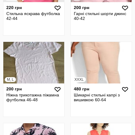
220 грн
200 грн
Стильна яскрава футболка
Гарні стильні шорти джинс
42-44
40-42
M, L
XXXL
200 грн
480 грн
Ніжна трикотажна піжамна
Шикарні стильні капрі з
футболка 46-48
вишивкою 60-64