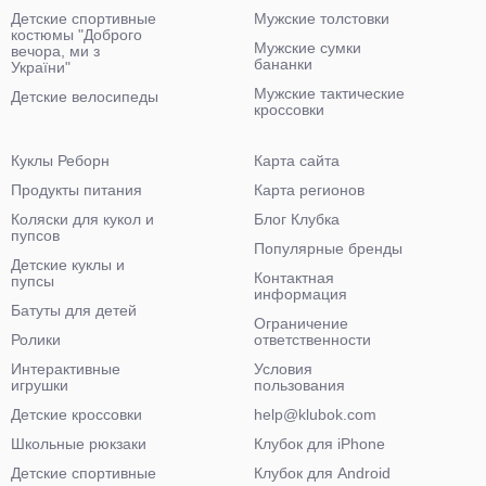
Детские спортивные
Мужские толстовки
костюмы "Доброго
Мужские сумки
вечора, ми з
бананки
України"
Мужские тактические
Детские велосипеды
кроссовки
Куклы Реборн
Карта сайта
Продукты питания
Карта регионов
Коляски для кукол и
Блог Клубка
пупсов
Популярные бренды
Детские куклы и
Контактная
пупсы
информация
Батуты для детей
Ограничение
Ролики
ответственности
Интерактивные
Условия
игрушки
пользования
Детские кроссовки
help@klubok.com
Школьные рюкзаки
Клубок для iPhone
Детские спортивные
Клубок для Android