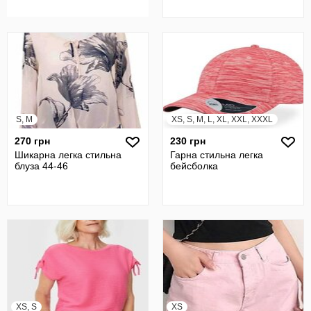
S, M
XS, S, M, L, XL, XXL, XXXL
270 грн
230 грн
Шикарна легка стильна
Гарна стильна легка
блуза 44-46
бейсболка
XS, S
XS