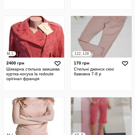
M, L
122, 128
2400 грн
170 грн
Шикарна стильна замшева
Стильні джинси скіні
куртка-косуха la redoute
бавовна 7-8 р
орігінал франція