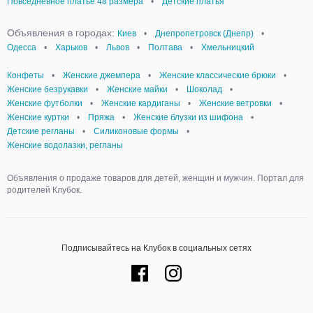
Повседневное платье 48 размера
•
Детские платья
Объявления в городах:
Киев
•
Днепропетровск (Днепр)
•
Одесса
•
Харьков
•
Львов
•
Полтава
•
Хмельницкий
Конфеты
•
Женские джемпера
•
Женские классические брюки
•
Женские безрукавки
•
Женские майки
•
Шоколад
•
Женские футболки
•
Женские кардиганы
•
Женские ветровки
•
Женские куртки
•
Пряжа
•
Женские блузки из шифона
•
Детские регланы
•
Силиконовые формы
•
Женские водолазки, регланы
Объявления о продаже товаров для детей, женщин и мужчин. Портал для
родителей Клубок.
Подписывайтесь на Клубок в социальных сетях