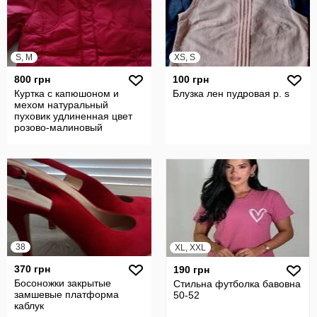
S, M
XS, S
800 грн
100 грн
Куртка с капюшоном и
Блузка лен пудровая р. s
мехом натуральный
пуховик удлиненная цвет
розово-малиновый
38
XL, XXL
370 грн
190 грн
Босоножки закрытые
Стильна футболка бавовна
замшевые платформа
50-52
каблук