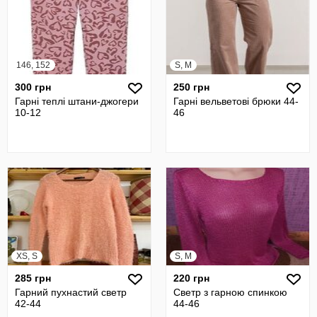
146, 152
S, M
300 грн
250 грн
Гарні теплі штани-джогери
Гарні вельветові брюки 44-
10-12
46
XS, S
S, M
285 грн
220 грн
Гарний пухнастий светр
Светр з гарною спинкою
42-44
44-46