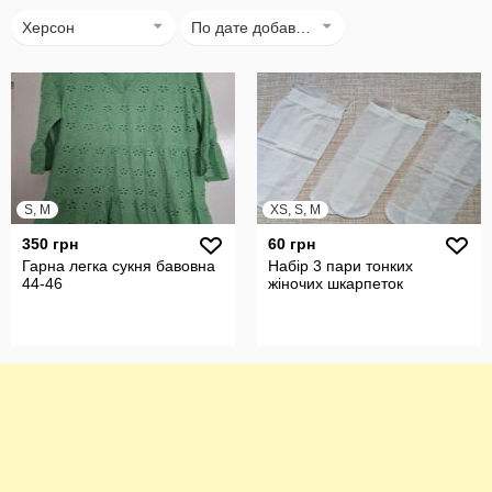
Херсон
По дате добавления
S, M
XS, S, M
350 грн
60 грн
Гарна легка сукня бавовна
Набір 3 пари тонких
44-46
жіночих шкарпеток