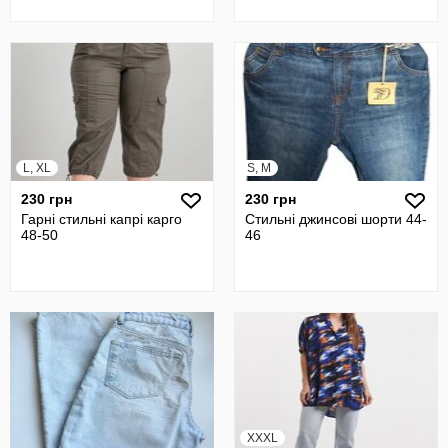
L, XL
S, M
230 грн
230 грн
Гарні стильні капрі карго
Стильні джинсові шорти 44-
48-50
46
XXXL