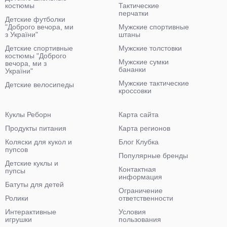
костюмы
Тактические
перчатки
Детские футболки
"Доброго вечора, ми
Мужские спортивные
з України"
штаны
Детские спортивные
Мужские толстовки
костюмы "Доброго
Мужские сумки
вечора, ми з
бананки
України"
Мужские тактические
Детские велосипеды
кроссовки
Куклы Реборн
Карта сайта
Продукты питания
Карта регионов
Коляски для кукол и
Блог Клубка
пупсов
Популярные бренды
Детские куклы и
Контактная
пупсы
информация
Батуты для детей
Ограничение
Ролики
ответственности
Интерактивные
Условия
игрушки
пользования