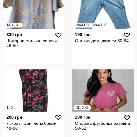
M, L, XL
W44 L30, W44 L32
330 грн
190 грн
Шикарна стильна сорочка
Стильні демі джинси 60-64
46-50
L, XL
XL, XXL
200 грн
190 грн
Яскраві гарні легкі брюки
Стильна футболка бавовна
48-50
50-52