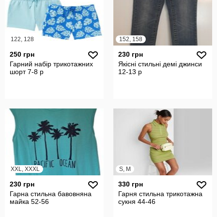
122, 128
152, 158
250 грн
230 грн
Гарний набір трикотажних
Якісні стильні демі джинси
шорт 7-8 р
12-13 р
XXL, XXXL
S, M
230 грн
330 грн
Гарна стильна бавовняна
Гарня стильна трикотажна
майка 52-56
сукня 44-46