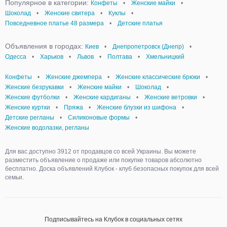
Популярное в категории:
Конфеты
•
Женские майки
•
Шоколад
•
Женские свитера
•
Куклы
•
Повседневное платье 48 размера
•
Детские платья
Объявления в городах:
Киев
•
Днепропетровск (Днепр)
•
Одесса
•
Харьков
•
Львов
•
Полтава
•
Хмельницкий
Конфеты
•
Женские джемпера
•
Женские классические брюки
•
Женские безрукавки
•
Женские майки
•
Шоколад
•
Женские футболки
•
Женские кардиганы
•
Женские ветровки
•
Женские куртки
•
Пряжа
•
Женские блузки из шифона
•
Детские регланы
•
Силиконовые формы
•
Женские водолазки, регланы
Для вас доступно 3912 от продавцов со всей Украины. Вы можете
разместить объявление о продаже или покупке товаров абсолютно
бесплатно. Доска объявлений Клубок - клуб безопасных покупок для всей
семьи.
Подписывайтесь на Клубок в социальных сетях