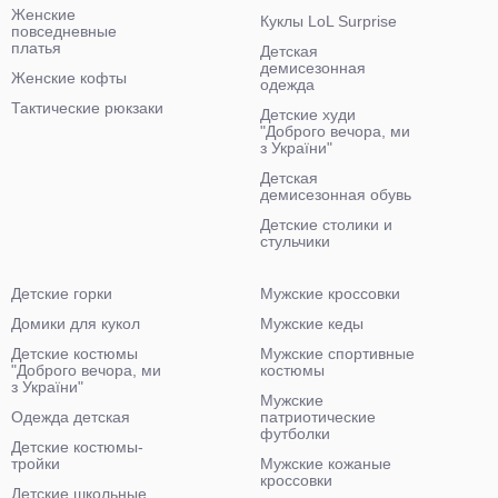
Женские
Куклы LoL Surprise
повседневные
платья
Детская
демисезонная
Женские кофты
одежда
Тактические рюкзаки
Детские худи
"Доброго вечора, ми
з України"
Детская
демисезонная обувь
Детские столики и
стульчики
Детские горки
Мужские кроссовки
Домики для кукол
Мужские кеды
Детские костюмы
Мужские спортивные
"Доброго вечора, ми
костюмы
з України"
Мужские
Одежда детская
патриотические
футболки
Детские костюмы-
тройки
Мужские кожаные
кроссовки
Детские школьные