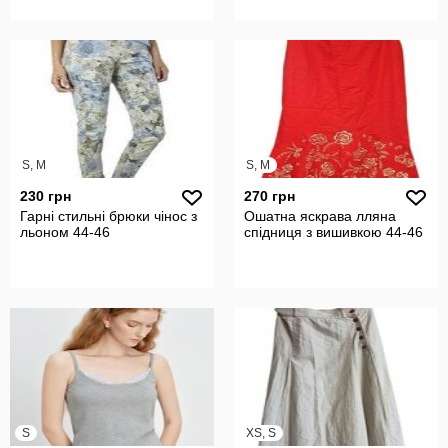
S, M
S, M
230 грн
270 грн
Гарні стильні брюки чінос з
Ошатна яскрава лляна
льоном 44-46
спідниця з вишивкою 44-46
S
XS, S