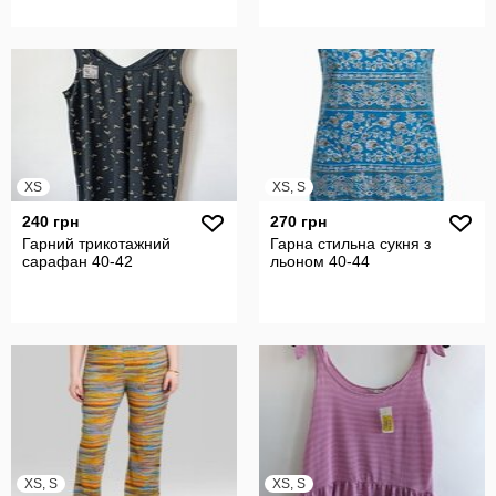
XS
XS, S
240 грн
270 грн
Гарний трикотажний
Гарна стильна сукня з
сарафан 40-42
льоном 40-44
XS, S
XS, S