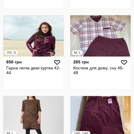
XS, S
M, L
650 грн
265 грн
Гарна легка демі куртка 42-
Костюм для дому, сну 46-
44
48
M, L
140, 146