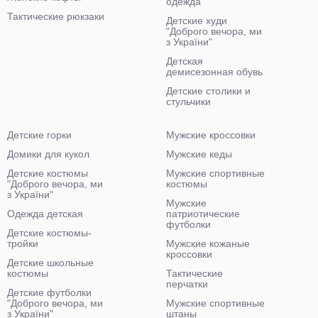
одежда
Тактические рюкзаки
Детские худи
"Доброго вечора, ми
з України"
Детская
демисезонная обувь
Детские столики и
стульчики
Детские горки
Мужские кроссовки
Домики для кукол
Мужские кеды
Детские костюмы
Мужские спортивные
"Доброго вечора, ми
костюмы
з України"
Мужские
Одежда детская
патриотические
футболки
Детские костюмы-
тройки
Мужские кожаные
кроссовки
Детские школьные
костюмы
Тактические
перчатки
Детские футболки
"Доброго вечора, ми
Мужские спортивные
з України"
штаны