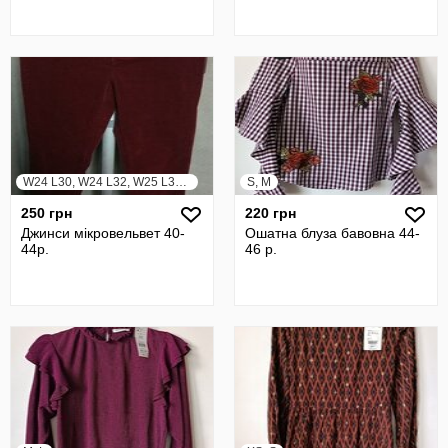
W24 L30, W24 L32, W25 L30, W25 L32, W26 L30, W26 L32
S, M
250 грн
220 грн
Джинси мікровельвет 40-
Ошатна блуза бавовна 44-
44р.
46 р.