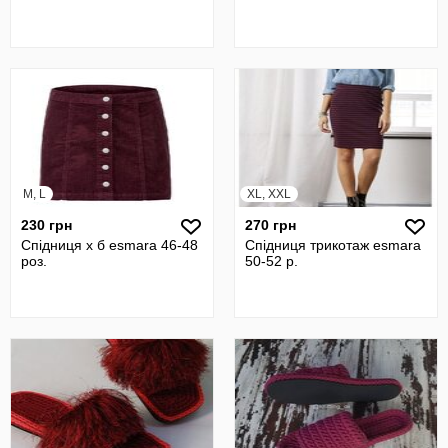
M, L
XL, XXL
230 грн
270 грн
Спідниця х б esmara 46-48
Спідниця трикотаж esmara
роз.
50-52 р.