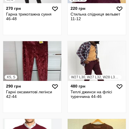
270 грн
220 грн
Гарна трикотажна сукня
Стильна спідниця вельвет
46-48
11-12
XS, S
W27 L30, W27 L32, W28 L30, W28 L32
290 грн
480 грн
Гарні оксамитові легінси
Теплі джинси на флісі
42-44
туреччина 44-46