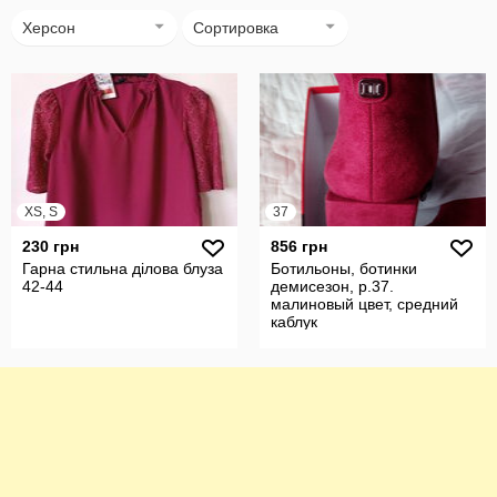
Херсон
Сортировка
XS, S
37
230 грн
856 грн
Гарна стильна ділова блуза
Ботильоны, ботинки
42-44
демисезон, р.37.
малиновый цвет, средний
каблук