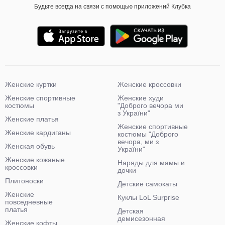
Будьте всегда на связи с помощью приложений Клубка
Женские куртки
Женские кроссовки
Женские спортивные
Женские худи
костюмы
"Доброго вечора ми
з України"
Женские платья
Женские спортивные
Женские кардиганы
костюмы "Доброго
вечора, ми з
Женская обувь
України"
Женские кожаные
Наряды для мамы и
кроссовки
дочки
Плитоноски
Детские самокаты
Женские
Куклы LoL Surprise
повседневные
платья
Детская
демисезонная
Женские кофты