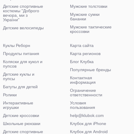
Детские спортивные
Мужские толстовки
костюмы "Доброго
Мужские сумки
вечора, ми з
бананки
України"
Мужские тактические
Детские велосипеды
кроссовки
Куклы Реборн
Карта сайта
Продукты питания
Карта регионов
Коляски для кукол и
Блог Клубка
пупсов
Популярные бренды
Детские куклы и
Контактная
пупсы
информация
Батуты для детей
Ограничение
Ролики
ответственности
Интерактивные
Условия
игрушки
пользования
Детские кроссовки
help@klubok.com
Школьные рюкзаки
Клубок для iPhone
Детские спортивные
Клубок для Android