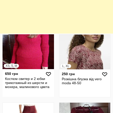
XS, S, M
L, XL
650 грн
250 грн
Костюм свитер и 2 юбки
Розкішна блузка від vero
трикотажный из шерсти и
moda 48-50
мохера, малинового цвета