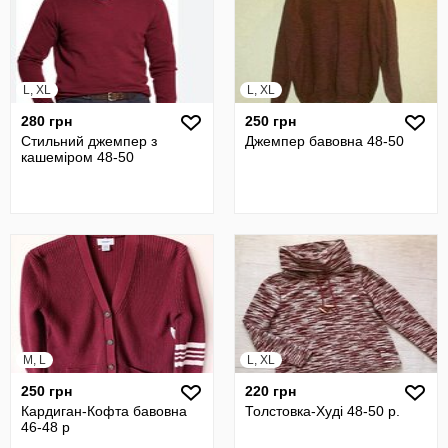
L, XL
L, XL
280 грн
250 грн
Стильний джемпер з
Джемпер бавовна 48-50
кашеміром 48-50
M, L
L, XL
250 грн
220 грн
Кардиган-Кофта бавовна
Толстовка-Худі 48-50 р.
46-48 р