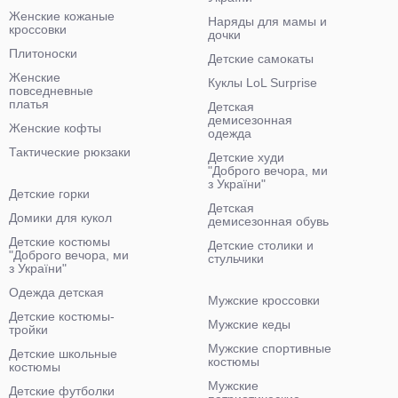
Женские кожаные
Наряды для мамы и
кроссовки
дочки
Плитоноски
Детские самокаты
Женские
Куклы LoL Surprise
повседневные
платья
Детская
демисезонная
Женские кофты
одежда
Тактические рюкзаки
Детские худи
"Доброго вечора, ми
з України"
Детские горки
Детская
Домики для кукол
демисезонная обувь
Детские костюмы
Детские столики и
"Доброго вечора, ми
стульчики
з України"
Одежда детская
Мужские кроссовки
Детские костюмы-
Мужские кеды
тройки
Мужские спортивные
Детские школьные
костюмы
костюмы
Мужские
Детские футболки