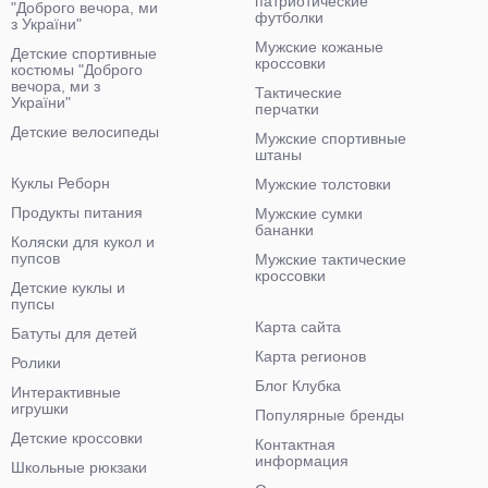
патриотические
"Доброго вечора, ми
футболки
з України"
Мужские кожаные
Детские спортивные
кроссовки
костюмы "Доброго
вечора, ми з
Тактические
України"
перчатки
Детские велосипеды
Мужские спортивные
штаны
Куклы Реборн
Мужские толстовки
Продукты питания
Мужские сумки
бананки
Коляски для кукол и
пупсов
Мужские тактические
кроссовки
Детские куклы и
пупсы
Карта сайта
Батуты для детей
Карта регионов
Ролики
Блог Клубка
Интерактивные
игрушки
Популярные бренды
Детские кроссовки
Контактная
информация
Школьные рюкзаки