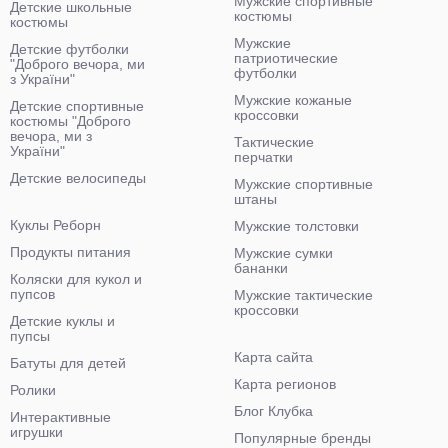
Мужские спортивные
Детские школьные
костюмы
костюмы
Мужские
Детские футболки
патриотические
"Доброго вечора, ми
футболки
з України"
Мужские кожаные
Детские спортивные
кроссовки
костюмы "Доброго
вечора, ми з
Тактические
України"
перчатки
Детские велосипеды
Мужские спортивные
штаны
Куклы Реборн
Мужские толстовки
Продукты питания
Мужские сумки
бананки
Коляски для кукол и
пупсов
Мужские тактические
кроссовки
Детские куклы и
пупсы
Карта сайта
Батуты для детей
Карта регионов
Ролики
Блог Клубка
Интерактивные
игрушки
Популярные бренды