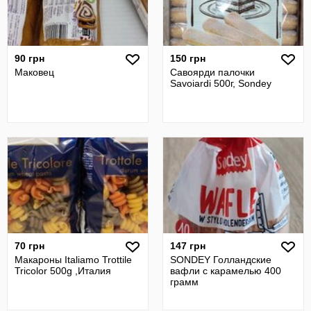
90 грн
150 грн
Маковец
Савоярди палочки
Savoiardi 500г, Sondey
70 грн
147 грн
Макароны Italiamo Trottile
SONDEY Голландские
Tricolor 500g ,Италия
вафли с карамелью 400
грамм