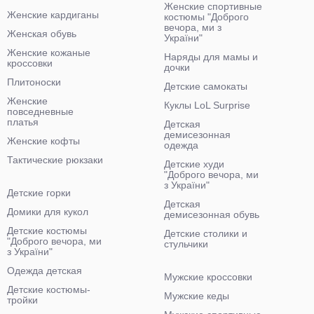
Женские спортивные
Женские кардиганы
костюмы "Доброго
вечора, ми з
Женская обувь
України"
Женские кожаные
Наряды для мамы и
кроссовки
дочки
Плитоноски
Детские самокаты
Женские
Куклы LoL Surprise
повседневные
платья
Детская
демисезонная
Женские кофты
одежда
Тактические рюкзаки
Детские худи
"Доброго вечора, ми
з України"
Детские горки
Детская
Домики для кукол
демисезонная обувь
Детские костюмы
Детские столики и
"Доброго вечора, ми
стульчики
з України"
Одежда детская
Мужские кроссовки
Детские костюмы-
Мужские кеды
тройки