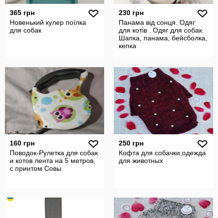
365 грн
230 грн
Новенький кулер поїлка
Панама від сонця. Одяг
для собак
для котів . Одяг для собак.
Шапка, панама, бейсболка,
кепка
160 грн
250 грн
Поводок-Рулетка для собак
Кофта для собачки,одежда
и котов лента на 5 метров,
для животных
с принтом Совы