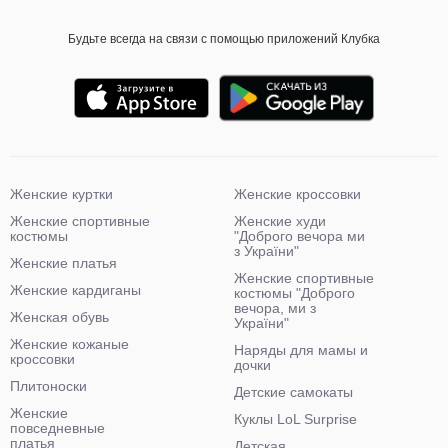
Будьте всегда на связи с помощью приложений Клубка
Женские куртки
Женские кроссовки
Женские спортивные
Женские худи
костюмы
"Доброго вечора ми
з України"
Женские платья
Женские спортивные
Женские кардиганы
костюмы "Доброго
вечора, ми з
Женская обувь
України"
Женские кожаные
Наряды для мамы и
кроссовки
дочки
Плитоноски
Детские самокаты
Женские
Куклы LoL Surprise
повседневные
платья
Детская