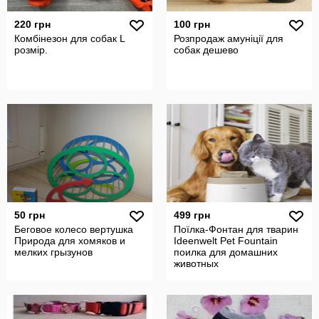
220 грн
100 грн
Комбінезон для собак L
Розпродаж амуніції для
розмір.
собак дешево
50 грн
499 грн
Беговое колесо вертушка
Поїлка-Фонтан для тварин
Природа для хомяков и
Ideenwelt Pet Fountain
мелких грызунов
поилка для домашних
животных