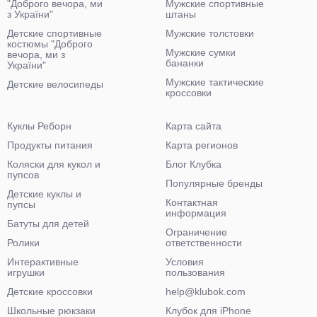
"Доброго вечора, ми
Мужские спортивные
з України"
штаны
Детские спортивные
Мужские толстовки
костюмы "Доброго
Мужские сумки
вечора, ми з
бананки
України"
Мужские тактические
Детские велосипеды
кроссовки
Куклы Реборн
Карта сайта
Продукты питания
Карта регионов
Коляски для кукол и
Блог Клубка
пупсов
Популярные бренды
Детские куклы и
Контактная
пупсы
информация
Батуты для детей
Ограничение
Ролики
ответственности
Интерактивные
Условия
игрушки
пользования
Детские кроссовки
help@klubok.com
Школьные рюкзаки
Клубок для iPhone