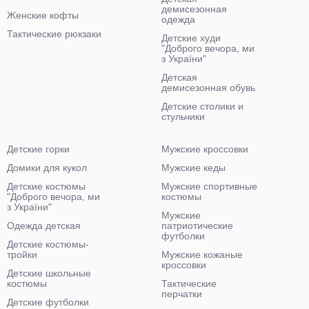
демисезонная
Женские кофты
одежда
Тактические рюкзаки
Детские худи
"Доброго вечора, ми
з України"
Детская
демисезонная обувь
Детские столики и
стульчики
Детские горки
Мужские кроссовки
Домики для кукол
Мужские кеды
Детские костюмы
Мужские спортивные
"Доброго вечора, ми
костюмы
з України"
Мужские
Одежда детская
патриотические
футболки
Детские костюмы-
тройки
Мужские кожаные
кроссовки
Детские школьные
костюмы
Тактические
перчатки
Детские футболки