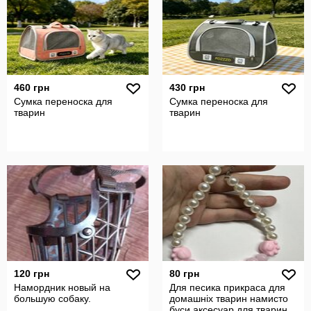
460 грн
430 грн
Сумка переноска для
Сумка переноска для
тварин
тварин
120 грн
80 грн
Намордник новый на
Для песика прикраса для
большую собаку.
домашніх тварин намисто
буси аксесуар для тварин