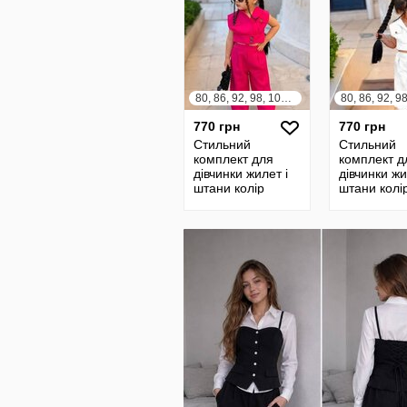
80, 86, 92, 98, 104, 110, 116, 122, 128, 134, 140
770 грн
770 грн
Стильний
Стильний
комплект для
комплект д
дівчинки жилет і
дівчинки жи
штани колір
штани колі
малиновий 11101
11100