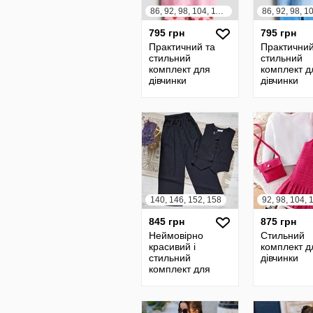
86, 92, 98, 104, 110, 116, 122, 128, 134, 140
795 грн
795 грн
Практичний та
Практичний
стильний
стильний
комплект для
комплект д
дівчинки
дівчинки
футболка та
футболка т
велосипедки
велосипед
шорти h&m англія
шорти h&m 
140, 146, 152, 158
845 грн
875 грн
Неймовірно
Стильний
красивий і
комплект д
стильний
дівчинки
комплект для
дівчинки