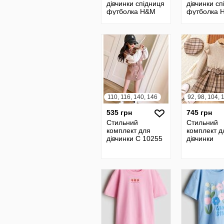
дівчинки спідниця
дівчинки с
футболка H&M
футболка 
Ейч енд Ем
Ейч енд Ем
110, 116, 140, 146
535 грн
745 грн
Стильний
Стильний
комплект для
комплект д
дівчинки C 10255
дівчинки