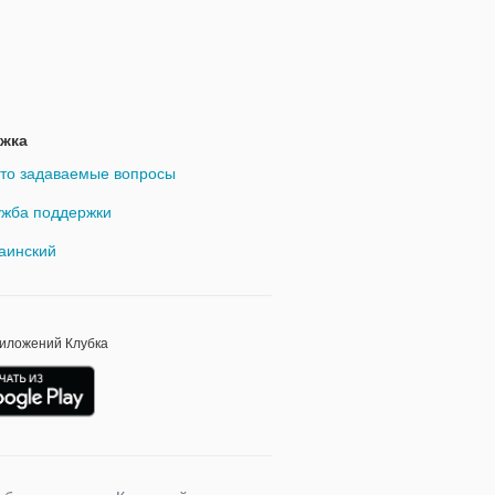
жка
то задаваемые вопросы
жба поддержки
аинский
риложений Клубка