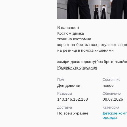
В наявності
Костюм двійка
тканина костюмна
корсет на бретельках,регулюються,п
на резинці в поясі,з кишенями
заміри:довж.корсету(без бретельок/п
Развернуть описание
Пол
Состояние
Для девочки
новое
Размеры
Обновлено
140,146,152,158
08.07.2026
Доставка
Категория
По всей Украине
Детские ком
одежды