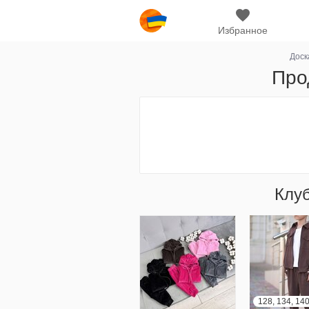
Избранное
Доск
Про
Клу
128, 134, 140