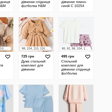
підниця
дівчинки спідниця
дівчинки темно-
H&M
футболка H&M
синій C 10254
Ейч енд Ем
92, 98, 104, 110, 116, 122, 128
98, 104, 110, 116, 122, 128
86, 92, 98, 104, 110, 116, 122, 128, 134, 140
725 грн
495 грн
Дуже стильний
Стильний
ля
комплект для
комплект для
дівчинки
дівчинки спідниця
футболка
спідничка h&m
ейч енд ем