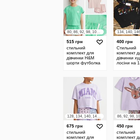
80, 86, 92, 98, 104, 110, 116, 122, 128, 134, 140
134, 140, 14
515 грн
400 грн
стильний
Стильний
комплект для
комплект д
дівчинки H&M
дівчинки ху
шорти футболка
лосіни на 
10 років W
Viollen
128, 134, 140, 146, 152, 158, 164
675 грн
450 грн
стильний
стильний
комплект для
комплект д