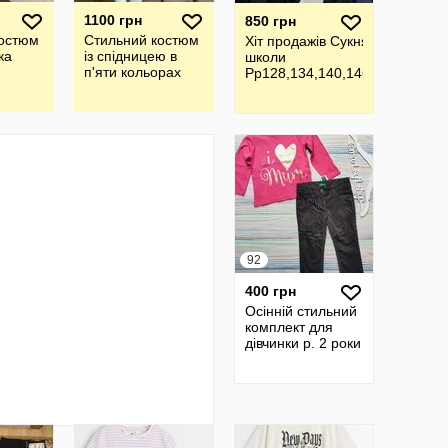
1100 грн
850 грн
костюм
Стильний костюм
Хіт продажів Сукня для
ка
із спідницею в
школи
п'яти кольорах
Рр128,134,140,146,152
92
400 грн
Осінній стильний
комплект для
дівчинки р. 2 роки