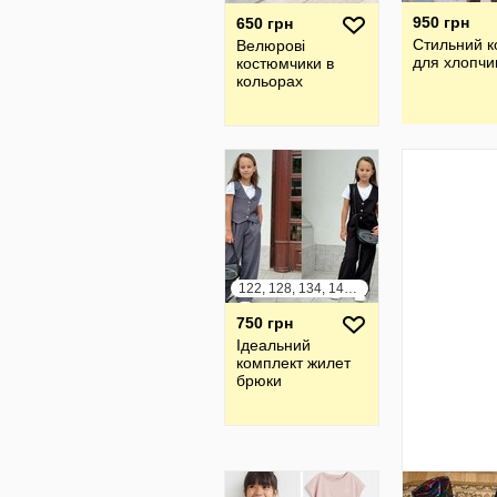
950 грн
650 грн
Стильний 
Велюрові
для хлопчи
костюмчики в
кольорах
122, 128, 134, 140, 146, 152
750 грн
Ідеальний
комплект жилет
брюки