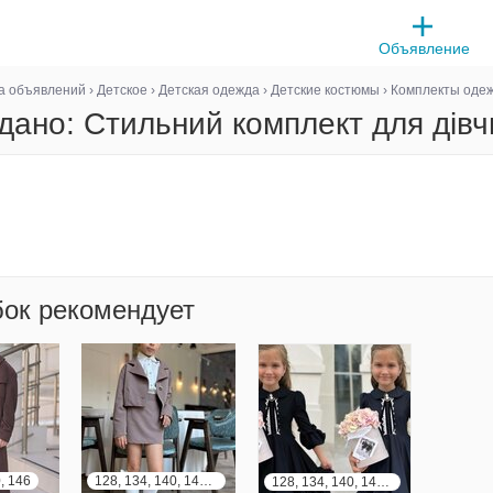
Объявление
а объявлений
›
Детское
›
Детская одежда
›
Детские костюмы
›
Комплекты оде
дано: Стильний комплект для дівч
бок рекомендует
, 146
128, 134, 140, 146, 152, 158, 164
128, 134, 140, 146, 152