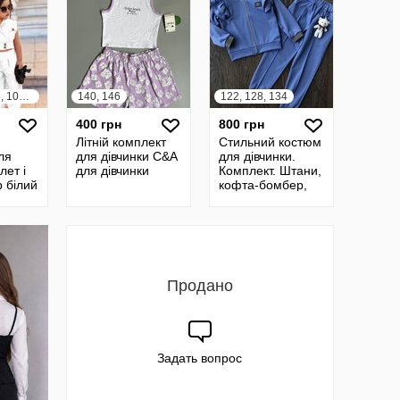
80, 86, 92, 98, 104, 110, 116, 122, 128, 134, 140
140, 146
122, 128, 134
400 грн
800 грн
Літній комплект
Стильний костюм
ля
для дівчинки C&A
для дівчинки.
лет і
для дівчинки
Комплект. Штани,
р білий
кофта-бомбер,
брелок
Продано
Задать вопрос