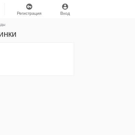
Регистрация
Вход
жды
инки