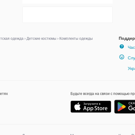
Поддер
тская одежда
›
Детские костюмы
›
Комплекты одежды
Час
Слу
Укр
сетях
Будьте всегда на связи с помощью п