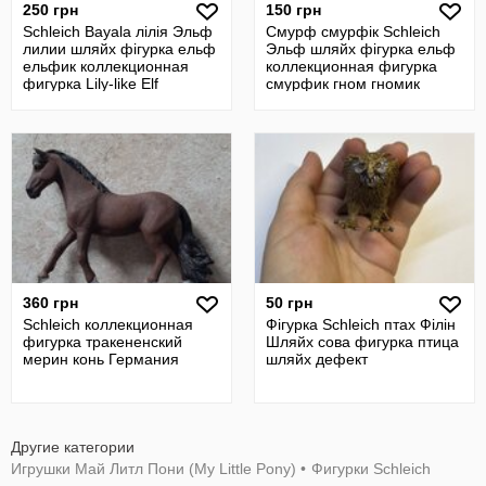
250 грн
150 грн
Schleich Bayala лілія Эльф
Смурф смурфік Schleich
лилии шляйх фігурка ельф
Эльф шляйх фігурка ельф
ельфик коллекционная
коллекционная фигурка
фигурка Lily-like Elf
смурфик гном гномик
360 грн
50 грн
Schleich коллекционная
Фігурка Schleich птах Філін
фигурка тракененский
Шляйх сова фигурка птица
мерин конь Германия
шляйх дефект
Другие категории
Игрушки Май Литл Пони (My Little Pony)
•
Фигурки Schleich