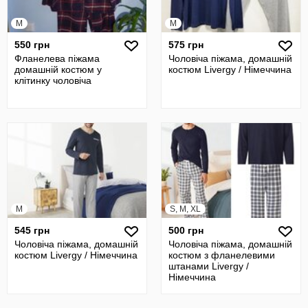
M
M
550 грн
575 грн
Фланелева піжама
Чоловіча піжама, домашній
домашній костюм у
костюм Livergy / Німеччина
клітинку чоловіча
M
S, M, XL
545 грн
500 грн
Чоловіча піжама, домашній
Чоловіча піжама, домашній
костюм Livergy / Німеччина
костюм з фланелевими
штанами Livergy /
Німеччина