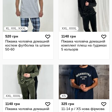
XL, XXL, XXXL
XXL, XXXL
520 грн
1140 грн
Піжама чоловіча домашній
Піжама чоловіча домашній
костюм футболка та штани
комплект плюш на ґудзиках
50-60
5 кольорів
XXL, XXXL
XS
1140 грн
325 грн
Піжама чоловіча домашній
11-14 р / XS нова фірмова