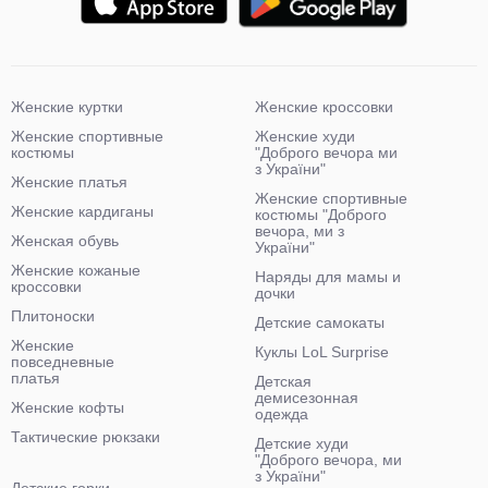
Женские куртки
Женские кроссовки
Женские спортивные
Женские худи
костюмы
"Доброго вечора ми
з України"
Женские платья
Женские спортивные
Женские кардиганы
костюмы "Доброго
вечора, ми з
Женская обувь
України"
Женские кожаные
Наряды для мамы и
кроссовки
дочки
Плитоноски
Детские самокаты
Женские
Куклы LoL Surprise
повседневные
платья
Детская
демисезонная
Женские кофты
одежда
Тактические рюкзаки
Детские худи
"Доброго вечора, ми
з України"