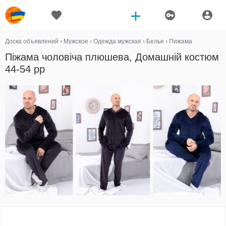
Доска объявлений
›
Мужское
›
Одежда мужская
›
Белье
›
Пижама
Піжама чоловіча плюшева, Домашній костюм
44-54 рр