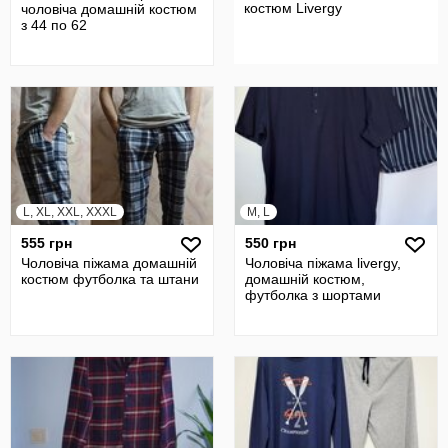
костюм Livergy
чоловіча домашній костюм
з 44 по 62
L, XL, XXL, XXXL
M, L
555 грн
550 грн
Чоловіча піжама домашній
Чоловіча піжама livergy,
костюм футболка та штани
домашній костюм,
футболка з шортами