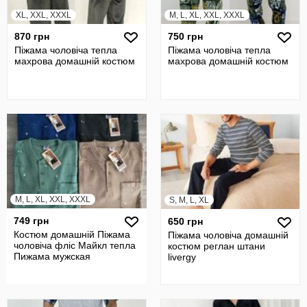
XL, XXL, XXXL
M, L, XL, XXL, XXXL
870 грн
750 грн
Піжама чоловіча тепла
Піжама чоловіча тепла
махрова домашній костюм
махрова домашній костюм
M, L, XL, XXL, XXXL
S, M, L, XL
749 грн
650 грн
Костюм домашній Піжама
Піжама чоловіча домашній
чоловіча фліс Майкл тепла
костюм реглан штани
Пижама мужская
livergy