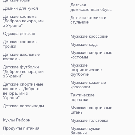
Детские горки
Детская
Домики для кукол
демисезонная обувь
Детские костюмы
Детские столики и
"Доброго вечора, ми
стульчики
з України"
Одежда детская
Мужские кроссовки
Детские костюмы-
Мужские кеды
тройки
Мужские спортивные
Детские школьные
костюмы
костюмы
Мужские
Детские футболки
патриотические
"Доброго вечора, ми
футболки
з України"
Мужские кожаные
Детские спортивные
кроссовки
костюмы "Доброго
вечора, ми з
Тактические
України"
перчатки
Детские велосипеды
Мужские спортивные
штаны
Куклы Реборн
Мужские толстовки
Продукты питания
Мужские сумки
бананки