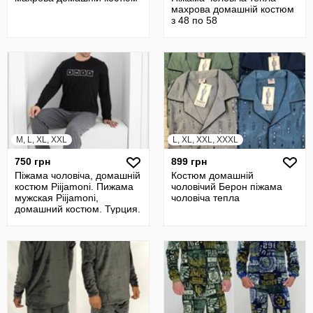
махрова домашній костюм
з 48 по 58
M, L, XL, XXL
L, XL, XXL, XXXL
750 грн
899 грн
Піжама чоловіча, домашній
Костюм домашній
костюм Piijamoni. Пижама
чоловічий Берон піжама
мужская Piijamoni,
чоловіча тепла
домашний костюм. Турция.