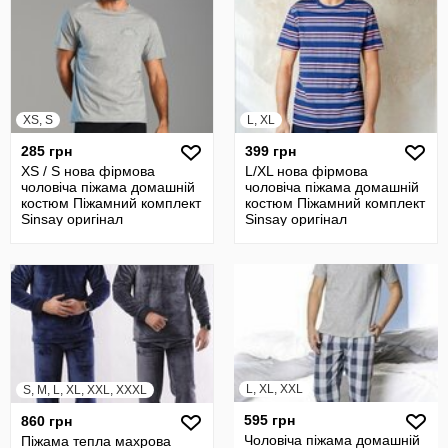
XS, S
L, XL
285 грн
399 грн
XS / S нова фірмова
L/XL нова фірмова
чоловіча піжама домашній
чоловіча піжама домашній
костюм Піжамний комплект
костюм Піжамний комплект
Sinsay оригінал
Sinsay оригінал
L, XL, XXL
S, M, L, XL, XXL, XXXL
595 грн
860 грн
Чоловіча піжама домашній
Піжама тепла махрова