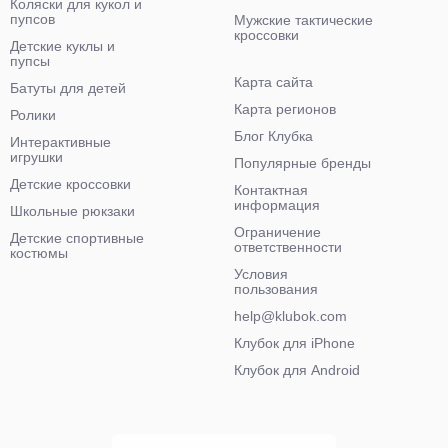
Коляски для кукол и
пупсов
Мужские тактические
кроссовки
Детские куклы и
пупсы
Карта сайта
Батуты для детей
Карта регионов
Ролики
Блог Клубка
Интерактивные
игрушки
Популярные бренды
Детские кроссовки
Контактная
информация
Школьные рюкзаки
Ограничение
Детские спортивные
ответственности
костюмы
Условия
пользования
help@klubok.com
Клубок для iPhone
Клубок для Android