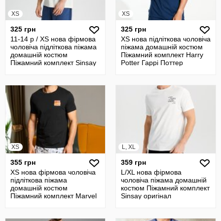
XS
XS
325 грн
325 грн
11-14 р / XS нова фірмова
XS нова підліткова чоловіча
чоловіча підліткова піжама
піжама домашній костюм
домашній костюм
Піжамний комплект Harry
Піжамний комплект Sinsay
Potter Гаррі Поттер
XS
L, XL
355 грн
359 грн
XS нова фірмова чоловіча
L/XL нова фірмова
підліткова піжама
чоловіча піжама домашній
домашній костюм
костюм Піжамний комплект
Піжамний комплект Marvel
Sinsay оригінал
Sinsay оригінал