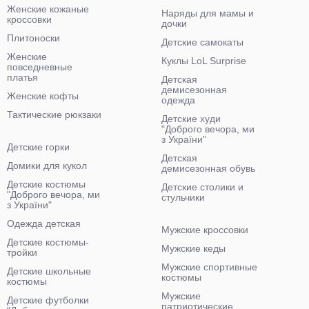
Женские кожаные
Наряды для мамы и
кроссовки
дочки
Плитоноски
Детские самокаты
Женские
Куклы LoL Surprise
повседневные
платья
Детская
демисезонная
Женские кофты
одежда
Тактические рюкзаки
Детские худи
"Доброго вечора, ми
з України"
Детские горки
Детская
Домики для кукол
демисезонная обувь
Детские костюмы
Детские столики и
"Доброго вечора, ми
стульчики
з України"
Одежда детская
Мужские кроссовки
Детские костюмы-
Мужские кеды
тройки
Мужские спортивные
Детские школьные
костюмы
костюмы
Мужские
Детские футболки
патриотические