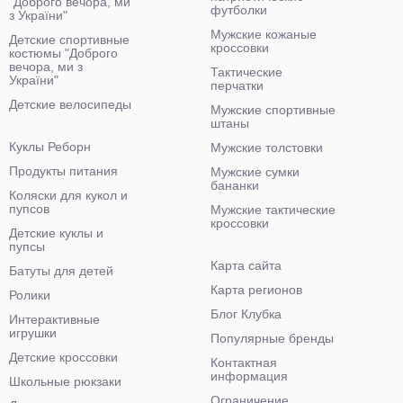
"Доброго вечора, ми
футболки
з України"
Мужские кожаные
Детские спортивные
кроссовки
костюмы "Доброго
вечора, ми з
Тактические
України"
перчатки
Детские велосипеды
Мужские спортивные
штаны
Куклы Реборн
Мужские толстовки
Продукты питания
Мужские сумки
бананки
Коляски для кукол и
пупсов
Мужские тактические
кроссовки
Детские куклы и
пупсы
Карта сайта
Батуты для детей
Карта регионов
Ролики
Блог Клубка
Интерактивные
игрушки
Популярные бренды
Детские кроссовки
Контактная
информация
Школьные рюкзаки
Ограничение