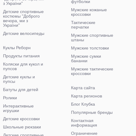
футболки
з України"
Мужские кожаные
Детские спортивные
кроссовки
костюмы "Доброго
вечора, ми з
Тактические
України"
перчатки
Детские велосипеды
Мужские спортивные
штаны
Куклы Реборн
Мужские толстовки
Продукты питания
Мужские сумки
бананки
Коляски для кукол и
пупсов
Мужские тактические
кроссовки
Детские куклы и
пупсы
Карта сайта
Батуты для детей
Карта регионов
Ролики
Блог Клубка
Интерактивные
игрушки
Популярные бренды
Детские кроссовки
Контактная
информация
Школьные рюкзаки
Ограничение
Детские спортивные