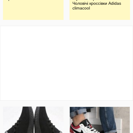
Чоловічі кроссівки Adidas
climacool