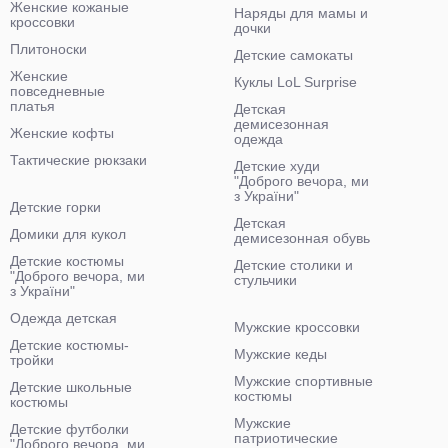
Женские кожаные
Наряды для мамы и
кроссовки
дочки
Плитоноски
Детские самокаты
Женские
Куклы LoL Surprise
повседневные
платья
Детская
демисезонная
Женские кофты
одежда
Тактические рюкзаки
Детские худи
"Доброго вечора, ми
з України"
Детские горки
Детская
Домики для кукол
демисезонная обувь
Детские костюмы
Детские столики и
"Доброго вечора, ми
стульчики
з України"
Одежда детская
Мужские кроссовки
Детские костюмы-
Мужские кеды
тройки
Мужские спортивные
Детские школьные
костюмы
костюмы
Мужские
Детские футболки
патриотические
"Доброго вечора, ми