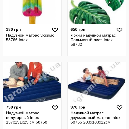
180 грн
650 грн
Надувной матрас Эскимо
Яркий надувной матрас
58766 Intex
Пальмовый лист, Intex
58782
730 грн
970 грн
Надувной матрас
Надувной матрас
полуторный Intex
двухместный матрац Intex
137х191х25 см 68758
68755 203х183х22см