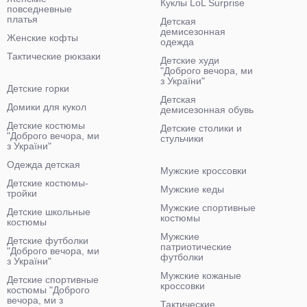
Куклы LoL Surprise
повседневные
платья
Детская
демисезонная
Женские кофты
одежда
Тактические рюкзаки
Детские худи
"Доброго вечора, ми
з України"
Детские горки
Детская
Домики для кукол
демисезонная обувь
Детские костюмы
Детские столики и
"Доброго вечора, ми
стульчики
з України"
Одежда детская
Мужские кроссовки
Детские костюмы-
Мужские кеды
тройки
Мужские спортивные
Детские школьные
костюмы
костюмы
Мужские
Детские футболки
патриотические
"Доброго вечора, ми
футболки
з України"
Мужские кожаные
Детские спортивные
кроссовки
костюмы "Доброго
вечора, ми з
Тактические