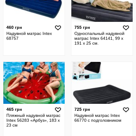
460 грн
755 грн
Надувной матрас Intex
Односпальный надувной
68757
матрас Intex 64141, 99 x
191 x 25 см.
465 грн
725 грн
Пляжный надувной матрас
Надувной матрас Intex
Intex 56283 «Арбуз», 183 х
66770 с подголовником
23 см