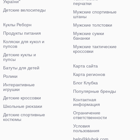
України"
перчатки
Детские велосипеды
Мужские спортивные
штаны
Куклы Реборн
Мужские толстовки
Продукты питания
Мужские сумки
бананки
Коляски для кукол и
пупсов
Мужские тактические
кроссовки
Детские куклы и
пупсы
Карта сайта
Батуты для детей
Карта регионов
Ролики
Блог Клубка
Интерактивные
игрушки
Популярные бренды
Детские кроссовки
Контактная
информация
Школьные рюкзаки
Ограничение
Детские спортивные
ответственности
костюмы
Условия
пользования
help@klubok.com