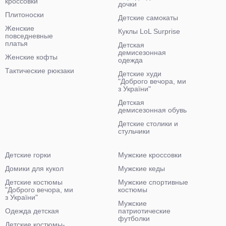
кроссовки
дочки
Плитоноски
Детские самокаты
Женские
Куклы LoL Surprise
повседневные
платья
Детская
демисезонная
Женские кофты
одежда
Тактические рюкзаки
Детские худи
"Доброго вечора, ми
з України"
Детская
демисезонная обувь
Детские столики и
стульчики
Детские горки
Мужские кроссовки
Домики для кукол
Мужские кеды
Детские костюмы
Мужские спортивные
"Доброго вечора, ми
костюмы
з України"
Мужские
Одежда детская
патриотические
футболки
Детские костюмы-