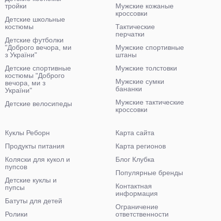
тройки
Мужские кожаные
кроссовки
Детские школьные
костюмы
Тактические
перчатки
Детские футболки
"Доброго вечора, ми
Мужские спортивные
з України"
штаны
Детские спортивные
Мужские толстовки
костюмы "Доброго
Мужские сумки
вечора, ми з
бананки
України"
Мужские тактические
Детские велосипеды
кроссовки
Куклы Реборн
Карта сайта
Продукты питания
Карта регионов
Коляски для кукол и
Блог Клубка
пупсов
Популярные бренды
Детские куклы и
Контактная
пупсы
информация
Батуты для детей
Ограничение
Ролики
ответственности