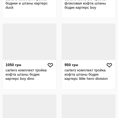
бодики и штаны картерс
флисовая кофта штаны
duck
бодик картерс boy
1050 грн
950 грн
carters комплект тройка
carters комплект тройка
кофта штаны бодик
кофта штаны бодик
картерс boy dino
картерс little hero division