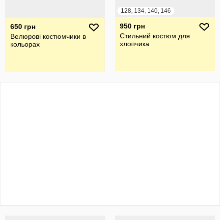
128, 134, 140, 146
950 грн
650 грн
Стильний костюм для
Велюрові костюмчики в
хлопчика
кольорах