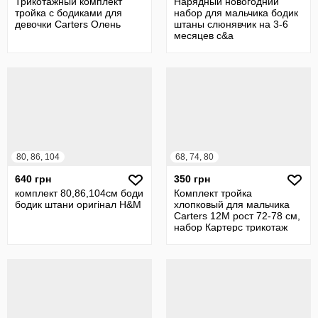
Трикотажный комплект
Нарядный новогодний
тройка с бодиками для
набор для мальчика бодик
девочки Carters Олень
штаны слюнявчик на 3-6
месяцев c&a
80, 86, 104
68, 74, 80
640 грн
350 грн
комплект 80,86,104см боди
Комплект тройка
бодик штани оригінал H&M
хлопковый для мальчика
Carters 12М рост 72-78 см,
набор Картерс трикотаж