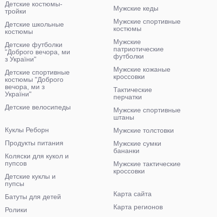
Детские костюмы-
Мужские кеды
тройки
Мужские спортивные
Детские школьные
костюмы
костюмы
Мужские
Детские футболки
патриотические
"Доброго вечора, ми
футболки
з України"
Мужские кожаные
Детские спортивные
кроссовки
костюмы "Доброго
вечора, ми з
Тактические
України"
перчатки
Детские велосипеды
Мужские спортивные
штаны
Куклы Реборн
Мужские толстовки
Продукты питания
Мужские сумки
бананки
Коляски для кукол и
пупсов
Мужские тактические
кроссовки
Детские куклы и
пупсы
Карта сайта
Батуты для детей
Карта регионов
Ролики