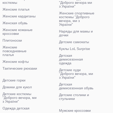
костюмы
"Доброго вечора ми
з України"
Женские платья
Женские спортивные
Женские кардиганы
костюмы "Доброго
вечора, ми з
Женская обувь
України"
Женские кожаные
Наряды для мамы и
кроссовки
дочки
Плитоноски
Детские самокаты
Женские
Куклы LoL Surprise
повседневные
платья
Детская
демисезонная
Женские кофты
одежда
Тактические рюкзаки
Детские худи
"Доброго вечора, ми
з України"
Детские горки
Детская
Домики для кукол
демисезонная обувь
Детские костюмы
Детские столики и
"Доброго вечора, ми
стульчики
з України"
Одежда детская
Мужские кроссовки