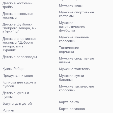
Детские костюмы-
Мужские кеды
тройки
Мужские спортивные
Детские школьные
костюмы
костюмы
Мужские
Детские футболки
патриотические
"Доброго вечора, ми
футболки
з України"
Мужские кожаные
Детские спортивные
кроссовки
костюмы "Доброго
вечора, ми з
Тактические
України"
перчатки
Детские велосипеды
Мужские спортивные
штаны
Куклы Реборн
Мужские толстовки
Продукты питания
Мужские сумки
бананки
Коляски для кукол и
пупсов
Мужские тактические
кроссовки
Детские куклы и
пупсы
Карта сайта
Батуты для детей
Карта регионов
Ролики