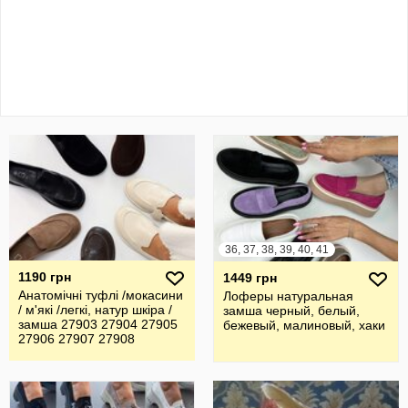
36, 37, 38, 39, 40, 41
1190 грн
1449 грн
Анатомічні туфлі /мокасини
Лоферы натуральная
/ м'які /легкі, натур шкіра /
замша черный, белый,
замша 27903 27904 27905
бежевый, малиновый, хаки
27906 27907 27908