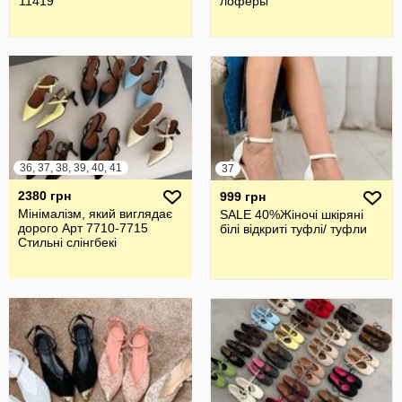
11419
лоферы
36, 37, 38, 39, 40, 41
37
2380 грн
999 грн
Мінімалізм, який виглядає
SALE 40%Жіночі шкіряні
дорого Арт 7710-7715
білі відкриті туфлі/ туфли
Стильні слінгбекі