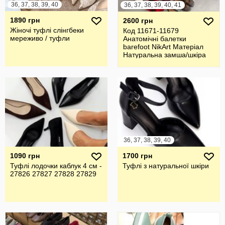
36, 37, 38, 39, 40
36, 37, 38, 39, 40, 41
1890 грн
2600 грн
Жіночі туфлі слінгбеки
Код 11671-11679
мереживо / туфли
Анатомічні балетки
barefoot NikArt Матеріал
Натуральна замша/шкіра
Італія
36, 37, 38, 39, 40
1090 грн
1700 грн
Туфлі лодочки каблук 4 см -
Туфлі з натуральної шкіри
27826 27827 27828 27829