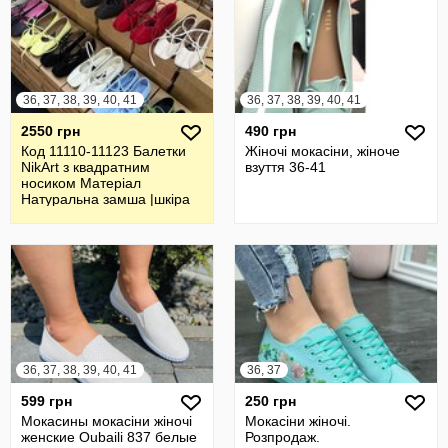
36, 37, 38, 39, 40, 41
36, 37, 38, 39, 40, 41
2550 грн
490 грн
Код 11110-11123 Балетки
Жіночі мокасіни, жіноче
NikArt з квадратним
взуття 36-41
носиком Матеріал
Натуральна замша |шкіра
36, 37, 38, 39, 40, 41
36, 37
599 грн
250 грн
Мокасины мокасіни жіночі
Мокасіни жіночі.
женские Oubaili 837 белые
Розпродаж.