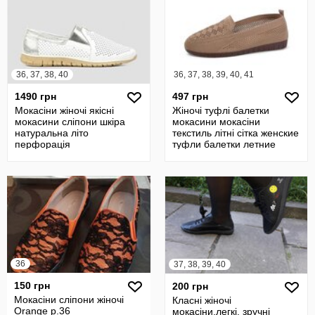
36, 37, 38, 40
36, 37, 38, 39, 40, 41
1490 грн
497 грн
Мокасіни жіночі якісні
Жіночі туфлі балетки
мокасини сліпони шкіра
мокасини мокасіни
натуральна літо
текстиль літні сітка женские
перфорація
туфли балетки летние
сетка мокас
36
37, 38, 39, 40
150 грн
200 грн
Мокасіни сліпони жіночі
Класні жіночі
Orange р.36
мокасіни,легкі. зручні