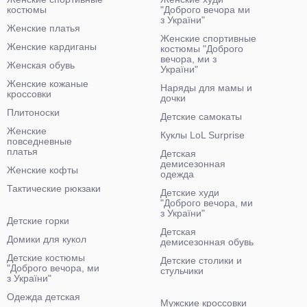
костюмы
"Доброго вечора ми
з України"
Женские платья
Женские спортивные
Женские кардиганы
костюмы "Доброго
вечора, ми з
Женская обувь
України"
Женские кожаные
Наряды для мамы и
кроссовки
дочки
Плитоноски
Детские самокаты
Женские
Куклы LoL Surprise
повседневные
платья
Детская
демисезонная
Женские кофты
одежда
Тактические рюкзаки
Детские худи
"Доброго вечора, ми
з України"
Детские горки
Детская
Домики для кукол
демисезонная обувь
Детские костюмы
Детские столики и
"Доброго вечора, ми
стульчики
з України"
Одежда детская
Мужские кроссовки