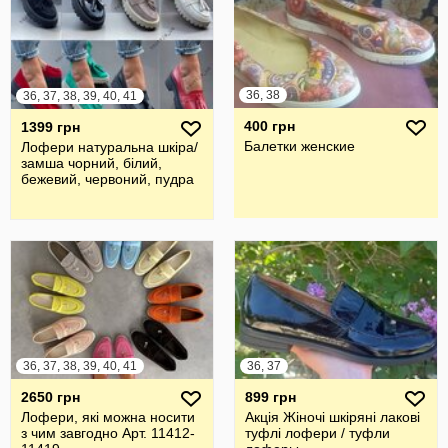
36, 38
36, 37, 38, 39, 40, 41
400 грн
1399 грн
Балетки женские
Лофери натуральна шкіра/
замша чорний, білий,
бежевий, червоний, пудра
36, 37, 38, 39, 40, 41
36, 37
2650 грн
899 грн
Лофери, які можна носити
Акція Жіночі шкіряні лакові
з чим завгодно Арт. 11412-
туфлі лофери / туфли