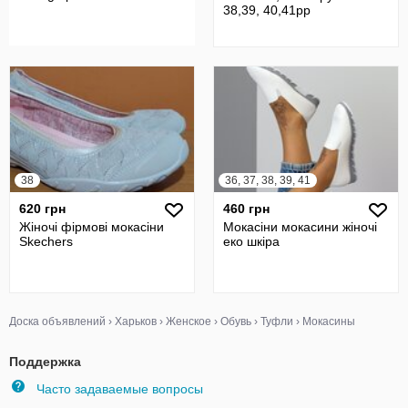
38,39, 40,41рр
38
36, 37, 38, 39, 41
620 грн
460 грн
Жіночі фірмові мокасіни
Мокасіни мокасини жіночі
Skechers
еко шкіра
Доска объявлений
›
Харьков
›
Женское
›
Обувь
›
Туфли
›
Мокасины
Поддержка
Часто задаваемые вопросы