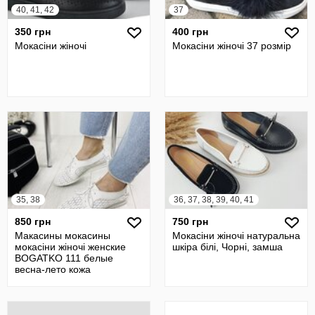
40, 41, 42
37
350 грн
400 грн
Мокасіни жіночі
Мокасіни жіночі 37 розмір
35, 38
36, 37, 38, 39, 40, 41
850 грн
750 грн
Макасины мокасины
Мокасіни жіночі натуральна
мокасіни жіночі женские
шкіра білі, Чорні, замша
BOGATKO 111 белые
весна-лето кожа
натуральная