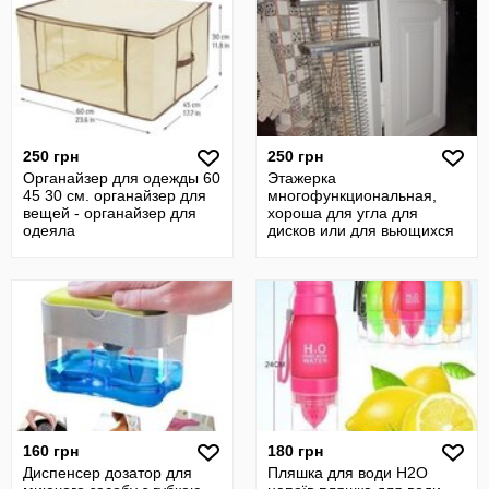
250 грн
250 грн
Органайзер для одежды 60
Этажерка
45 30 см. органайзер для
многофункциональная,
вещей - органайзер для
хороша для угла для
одеяла
дисков или для вьющихся
растений.
160 грн
180 грн
Диспенсер дозатор для
Пляшка для води H2O