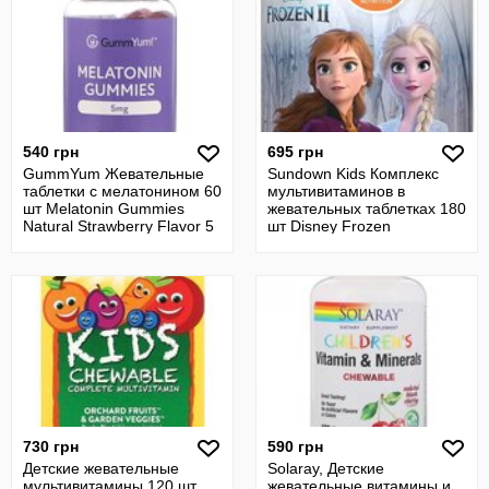
540 грн
695 грн
GummYum Жевательные
Sundown Kids Комплекс
таблетки с мелатонином 60
мультивитаминов в
шт Melatonin Gummies
жевательных таблетках 180
Natural Strawberry Flavor 5
шт Disney Frozen
mg
Multivitamins
730 грн
590 грн
Детские жевательные
Solaray, Детские
мультивитамины 120 шт
жевательные витамины и