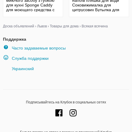
миючого засобу з губкою
напоїв пляшка для води
для кухні Sponge Caddy
Соковижималка для
для моющего средства с
цитрусових Бутылка для
губкой
воды
Доска объявлений
›
Львов
›
Товары для дома
›
Всякая всячина
Поддержка
Часто задаваемые вопросы
Служба поддержки
Украинский
Подписывайтесь на Клубок в социальных сетях