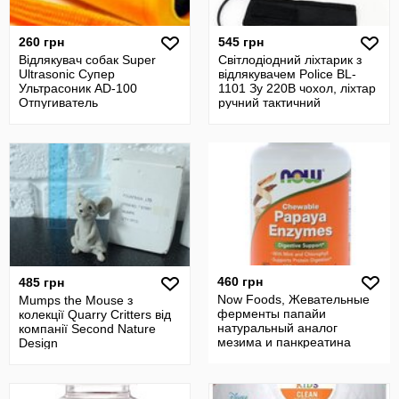
260 грн
545 грн
Відлякувач собак Super
Світлодіодний ліхтарик з
Ultrasonic Супер
відлякувачем Police BL-
Ультрасоник AD-100
1101 Зу 220В чохол, ліхтар
Отпугиватель
ручний тактичний
460 грн
485 грн
Now Foods, Жевательные
Mumps the Mouse з
ферменты папайи
колекції Quarry Critters від
натуральный аналог
компанії Second Nature
мезима и панкреатина
Design