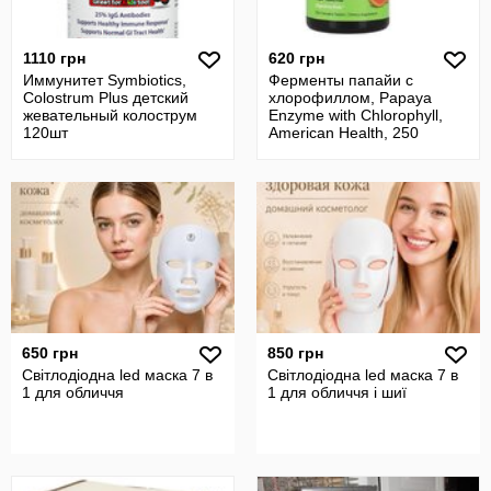
1110 грн
620 грн
Иммунитет Symbiotics,
Ферменты папайи с
Colostrum Plus детский
хлорофиллом, Papaya
жевательный колострум
Enzyme with Chlorophyll,
120шт
American Health, 250
жевательных табл
650 грн
850 грн
Світлодіодна led маска 7 в
Світлодіодна led маска 7 в
1 для обличчя
1 для обличчя і шиї