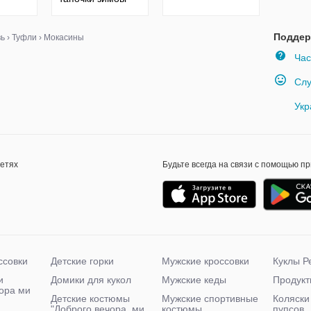
.
хутро овчина
цигейка 35-36
р./22.5 см.
Поддер
вь
›
Туфли
›
Мокасины
Час
Слу
Укр
сетях
Будьте всегда на связи с помощью п
ссовки
Детские горки
Мужские кроссовки
Куклы Р
и
Домики для кукол
Мужские кеды
Продукт
чора ми
Детские костюмы
Мужские спортивные
Коляски
"Доброго вечора, ми
костюмы
пупсов