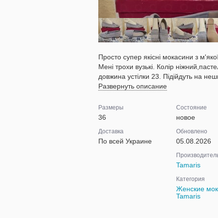
Просто супер якісні мокасини з м'якої
Мені трохи вузькі. Колір ніжний,пасте
довжина устілки 23. Підійдуть на неши
Развернуть описание
Размеры
Состояние
36
новое
Доставка
Обновлено
По всей Украине
05.08.2026
Производител
Tamaris
Категория
Женские мо
Tamaris