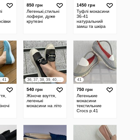
850 грн
1450 грн
лі
Легенькі,стильні
Туфлі мокасини
лофери, дуже
36-41
сівки
крутезні
натуральний
замш та шкіра
р-р 39-
мокасини
лофери
0, 41
36, 37, 38, 39, 40, 41
41
540 грн
750 грн
тя,
Жіноче взуття,
Легенькие
легенькі
мокасини
іночі
мокасини на літо
текстильние
Crocs р.41