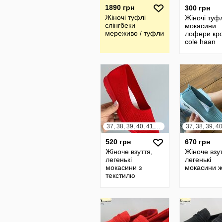
1890 грн
300 грн
Жіночі туфлі
Жіночі туф
слінгбеки
мокасини
мереживо / туфли
лофери кро
cole haan
Zerogrand 
40 легенькі
37, 38, 39, 40, 41, 42
37, 38, 39, 4
520 грн
670 грн
Жіноче взуття,
Жіноче взут
легенькі
легенькі
мокасини з
мокасини ж
текстилю