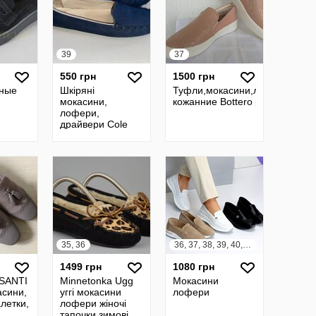
39
37
550 грн
1500 грн
рные
Шкіряні
Туфли,мокасини,лофери
мокасини,
кожанние Bottero р.37
лофери,
драйвери Cole
жаные
Haan, оригінал,
р-р 39
35, 36
36, 37, 38, 39, 40, 41
1499 грн
1080 грн
SANTI
Minnetonka Ugg
Мокасини
асини,
уггі мокасини
лофери
летки,
лофери жіночі
тапочки зимові