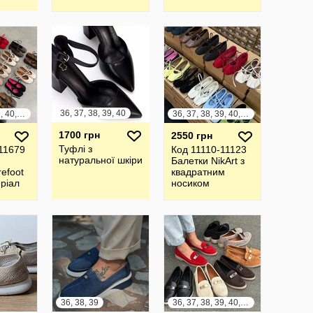
36, 37, 38, 39, 40
36, 37, 38, 39, 40, 41
36, 37, 38, 39, 40, 41
1700 грн
2550 грн
Туфлі з
11679
Код 11110-11123
натуральної шкіри
Балетки NikArt з
efoot
квадратним
еріал
носиком
а
Матеріал
ра
Натуральна
замша |шкіра
36, 38, 39
36, 37, 38, 39, 40, 41