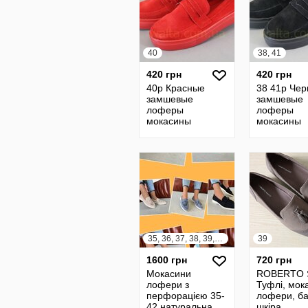
40
38, 41
420 грн
420 грн
40р Красные
38 41р Че
замшевые
замшевые
лоферы
лоферы
мокасины
мокасины
лофери кожаные
лофери ко
женские
женские
35, 36, 37, 38, 39, 40, 41, 42
39
1600 грн
720 грн
Мокасини
ROBERTO 
лофери з
Туфлі, мок
перфорацією 35-
лофери, ба
42 натуральна
шкіра