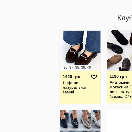
Клу
36, 37, 38, 39, 40
1190 грн
1420 грн
Анатомічні 
Лофери з
мокасини / м
натуральної
легкі, нату
замші
/замша 279
27904 279
27906 279
27908