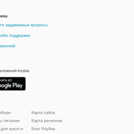
жка
то задаваемые вопросы
жба поддержки
аинский
риложений Клубка
еборн
Карта сайта
ы питания
Карта регионов
 для кукол и
Блог Клубка