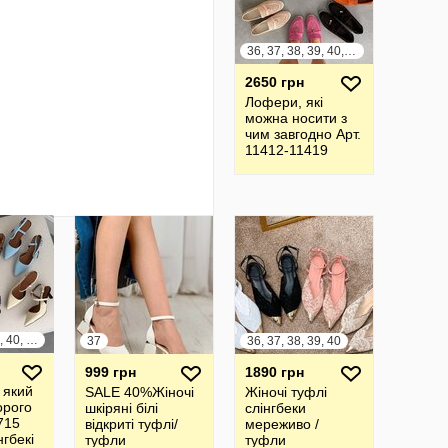
36, 37, 38, 39, 40, 41
2650 грн
Лофери, які
можна носити з
чим завгодно Арт.
11412-11419
36, 37, 38, 39, 40, 41
37
36, 37, 38, 39, 40
999 грн
1890 грн
 який
SALE 40%Жіночі
Жіночі туфлі
орого
шкіряні білі
слінгбеки
715
відкриті туфлі/
мереживо /
нгбекі
туфли
туфли