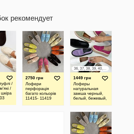
бок рекомендует
36, 37, 38, 39, 40, 41
2750 грн
1449 грн
туфлі /
Лофери
Лоферы
'які /
перфорація
натуральная
р шкіра
багато кольорів
замша черный,
03
11415- 11419
белый, бежевый,
05
малиновый, хаки
07