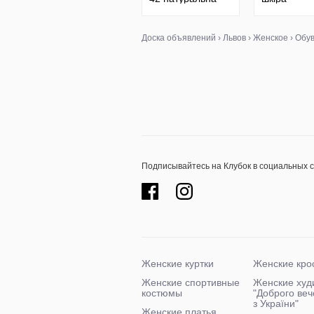
замша чорні
натуральна
бежеві мокко
сірий блакитний
Доска объявлений
›
Львов
›
Женское
›
Обу
фуксія
Подписывайтесь на Клубок в социальных 
Женские куртки
Женские кро
Женские спортивные
Женские худ
костюмы
"Доброго ве
з України"
Женские платья