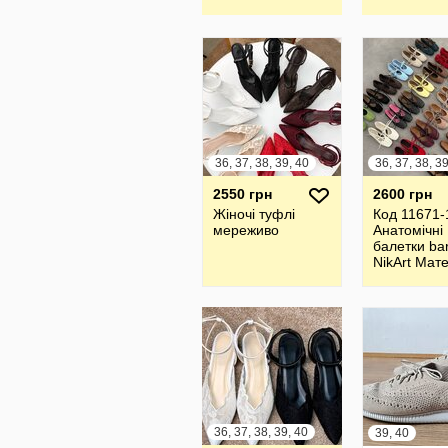
36, 37, 38, 39, 40
2550 грн
2600 грн
Жіночі туфлі
Код 11671-
мереживо
Анатомічні
балетки bar
NikArt Мат
Натуральн
замша/шкі
Італія
36, 37, 38, 39, 40
39, 40