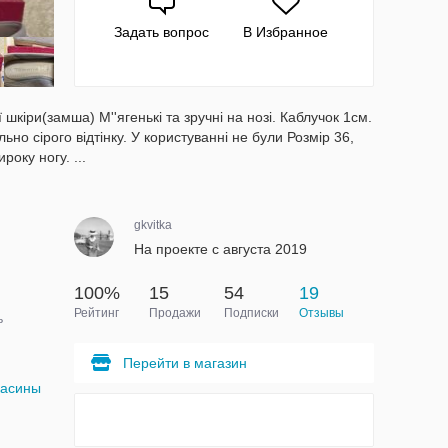
Задать вопрос
В Избранное
 шкіри(замша) М''ягенькі та зручні на нозі. Каблучок 1см.
льно сірого відтінку. У користуванні не були Розмір 36,
року ногу. ...
gkvitka
На проекте с августа 2019
100%
15
54
19
Рейтинг
Продажи
Подписки
Отзывы
ь
Перейти в магазин
касины