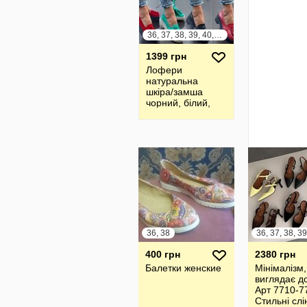
36, 37, 38, 39, 40, 41
1399 грн
Лофери
натуральна
шкіра/замша
чорний, білий,
бежевий,
червоний, пудра
36, 38
400 грн
2380 грн
Балетки женские
Мінімалізм,
виглядає д
Арт 7710-7
Стильні слі