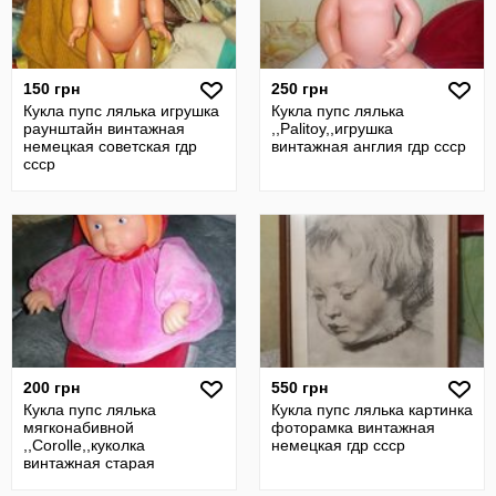
150 грн
250 грн
Кукла пупс лялька игрушка
Кукла пупс лялька
раунштайн винтажная
,,Palitoy,,игрушка
немецкая советская гдр
винтажная англия гдр ссср
ссср
200 грн
550 грн
Кукла пупс лялька
Кукла пупс лялька картинка
мягконабивной
фоторамка винтажная
,,Corolle,,куколка
немецкая гдр ссср
винтажная старая
франция