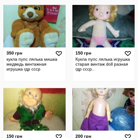
350 грн
150 грн
кукла пупс лялька мишка
Кукла пупс лялька игрушка
медведь винтажная
старая винтаж doll разная
игрушка гдр ссср
гдр ссср..
150 грн
200 грн