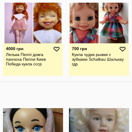
4000 грн
700 грн
Лялька Пеппі довга
Кукла чудик рыжик с
панчоха Пеппи Киев
зубками Schalkau Шалькау
Победа кукла ссср
гдр