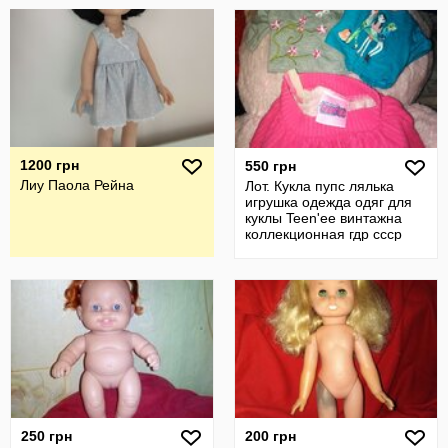
1200 грн
550 грн
Лиу Паола Рейна
Лот. Кукла пупс лялька
игрушка одежда одяг для
куклы Teen'ee винтажна
коллекционная гдр ссср
250 грн
200 грн