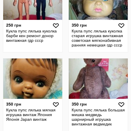
250 грн
350 грн
Кукла пупс лялька куколка
Кукла пупс лялька куколка
барби кен ремонт донор
старая игрушка винтажная
винтажная гдр ссср
советская мягконабивная
ранняя немецкая гдр ссср
350 грн
350 грн
Кукла пупс лялька мягкая
Кукла пупс лялька большая
игрушка винтаж Япония
мишка медведь
Японiя Japan винтаж
шарнирный игрушка
винтажная ведмедик
советская гдр ссср