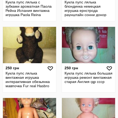
Кукла пупс лялька с
Кукла пупс лялька
зубками ароматная Паола
блондинка немецкая
Рейна Испания винтажна
игрушка ернстрода
игрушка Paola Reina
раунштайн сонни донор
запчасти гдр ссср
250 грн
250 грн
Кукла пупс лялька
Кукла пупс лялька большая
винтажная игрушка
игрушка ремонт винтажная
интерактивная обезьянка
старая Англия гдр ссср
мавпочка Fur real Hasbro
англия гдр ссср