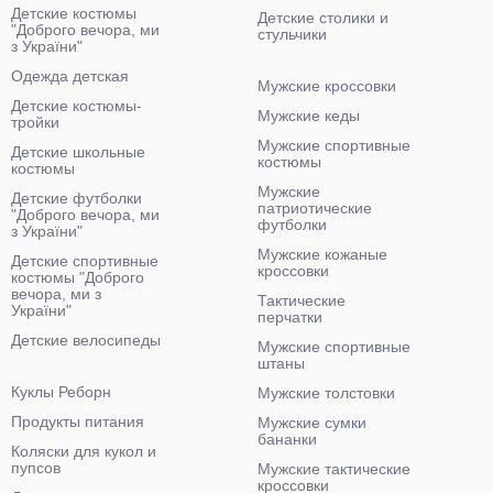
Детские костюмы
Детские столики и
"Доброго вечора, ми
стульчики
з України"
Одежда детская
Мужские кроссовки
Детские костюмы-
Мужские кеды
тройки
Мужские спортивные
Детские школьные
костюмы
костюмы
Мужские
Детские футболки
патриотические
"Доброго вечора, ми
футболки
з України"
Мужские кожаные
Детские спортивные
кроссовки
костюмы "Доброго
вечора, ми з
Тактические
України"
перчатки
Детские велосипеды
Мужские спортивные
штаны
Куклы Реборн
Мужские толстовки
Продукты питания
Мужские сумки
бананки
Коляски для кукол и
пупсов
Мужские тактические
кроссовки