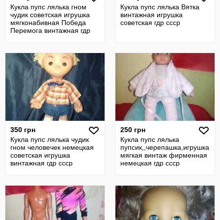
Кукла пупс лялька гном
Кукла пупс лялька Вятка
чудик советская игрушка
винтажная игрушка
мягконабивная Победа
советская гдр ссср
Перемога винтажная гдр
ссср
350 грн
250 грн
Кукла пупс лялька чудик
Кукла пупс лялька
гном человечек немецкая
пупсик,,черепашка,игрушка
советская игрушка
мягкая винтаж фирменная
винтажная гдр ссср
немецкая гдр ссср