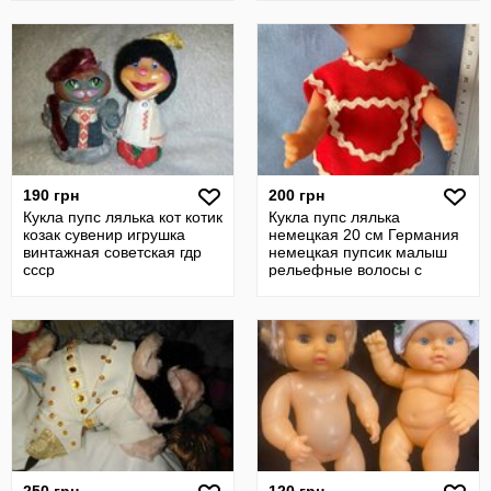
190 грн
200 грн
Кукла пупс лялька кот котик
Кукла пупс лялька
козак сувенир игрушка
немецкая 20 см Германия
винтажная советская гдр
немецкая пупсик малыш
ссср
рельефные волосы с
хохолком