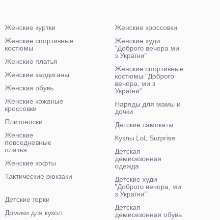
Женские куртки
Женские кроссовки
Женские спортивные
Женские худи
костюмы
"Доброго вечора ми
з України"
Женские платья
Женские спортивные
Женские кардиганы
костюмы "Доброго
вечора, ми з
Женская обувь
України"
Женские кожаные
Наряды для мамы и
кроссовки
дочки
Плитоноски
Детские самокаты
Женские
Куклы LoL Surprise
повседневные
платья
Детская
демисезонная
Женские кофты
одежда
Тактические рюкзаки
Детские худи
"Доброго вечора, ми
з України"
Детские горки
Детская
Домики для кукол
демисезонная обувь