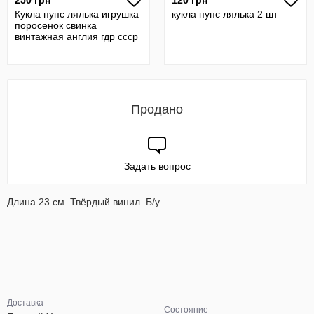
250 грн
120 грн
Кукла пупс лялька игрушка
кукла пупс лялька 2 шт
поросенок свинка
винтажная англия гдр ссср
Продано
Задать вопрос
Длина 23 см. Твёрдый винил. Б/у
Доставка
Состояние