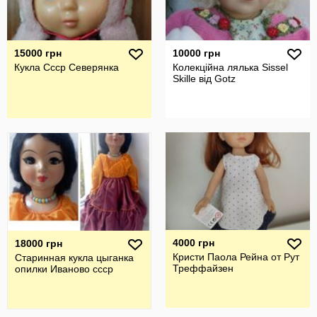
15000 грн
10000 грн
Кукла Ссср Северянка
Колекційна лялька Sissel
Skille від Gotz
4000 грн
18000 грн
Кристи Паола Рейна от Рут
Старинная кукла цыганка
Треффайзен
опилки Иваново ссср