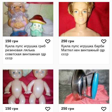
150 грн
250 грн
Кукла пупс игрушка гриб
Кукла пупс игрушка барби
резиновая лялька
Маттел кен винтажный гдр
советская винтажная гдр
ссср
ссср
150 грн
250 грн