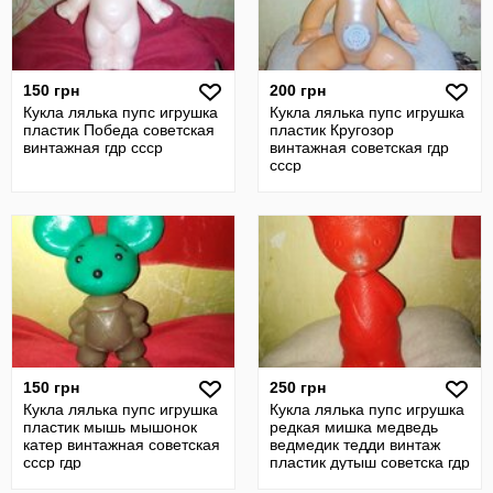
150 грн
200 грн
Кукла лялька пупс игрушка
Кукла лялька пупс игрушка
пластик Победа советская
пластик Кругозор
винтажная гдр ссср
винтажная советская гдр
ссср
150 грн
250 грн
Кукла лялька пупс игрушка
Кукла лялька пупс игрушка
пластик мышь мышонок
редкая мишка медведь
катер винтажная советская
ведмедик тедди винтаж
ссср гдр
пластик дутыш советска гдр
ссср