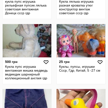
кукла пупс игрушка
Кукла лялька игрушка
рельефная пупсик лялька
разная кроватка утюг
советская винтажная
конструктор винтаж
Донецк ссср гдр
советская ссср гдр
500 грн
25 грн
Кукла пупс игрушка
Куклы, пупсы, игрушки
винтажная мишка медведь
Ссср, Гдр, Китай, 5 -27 см
ведмедик шарнирный
коллекционный англия гдр
ссср