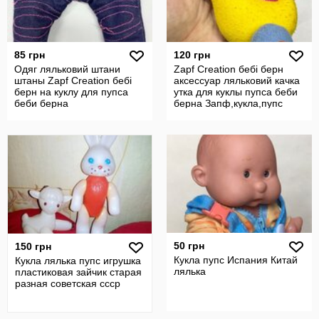
85 грн
120 грн
Одяг ляльковий штани
Zapf Creation бебі берн
штаны Zapf Creation бебі
аксессуар ляльковий качка
берн на куклу для пупса
утка для куклы пупса беби
беби берна
берна Запф,кукла,пупс
Запф,кукла,пупс
50 грн
150 грн
Кукла пупс Испания Китай
Кукла лялька пупс игрушка
лялька
пластиковая зайчик старая
разная советская ссср