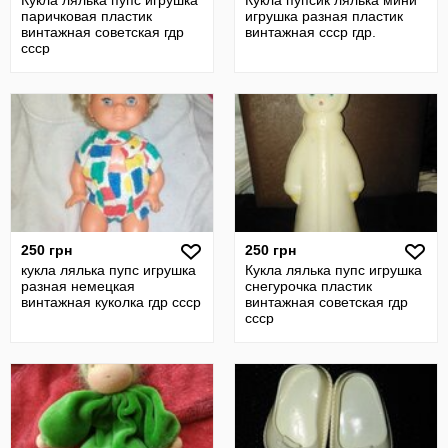
Кукла лялька пупс игрушка
Кукла пупсик лялька мини
паричковая пластик
игрушка разная пластик
винтажная советская гдр
винтажная ссср гдр.
ссср
250 грн
250 грн
кукла лялька пупс игрушка
Кукла лялька пупс игрушка
разная немецкая
снегурочка пластик
винтажная куколка гдр ссср
винтажная советская гдр
ссср