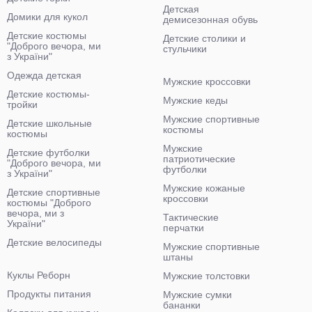
Детская
Домики для кукол
демисезонная обувь
Детские костюмы
Детские столики и
"Доброго вечора, ми
стульчики
з України"
Одежда детская
Мужские кроссовки
Детские костюмы-
Мужские кеды
тройки
Мужские спортивные
Детские школьные
костюмы
костюмы
Мужские
Детские футболки
патриотические
"Доброго вечора, ми
футболки
з України"
Мужские кожаные
Детские спортивные
кроссовки
костюмы "Доброго
вечора, ми з
Тактические
України"
перчатки
Детские велосипеды
Мужские спортивные
штаны
Куклы Реборн
Мужские толстовки
Продукты питания
Мужские сумки
бананки