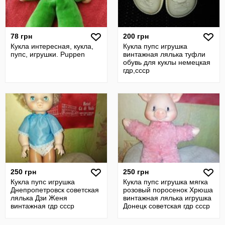
78 грн
200 грн
Кукла интересная, кукла,
Кукла пупс игрушка
пупс, игрушки. Puppen
винтажная лялька туфли
обувь для куклы немецкая
гдр,ссср
250 грн
250 грн
Кукла пупс игрушка
Кукла пупс игрушка мягка
Днепропетровск советская
розовый поросенок Хрюша
лялька Дзи Женя
винтажная лялька игрушка
винтажная гдр ссср
Донецк советская гдр ссср