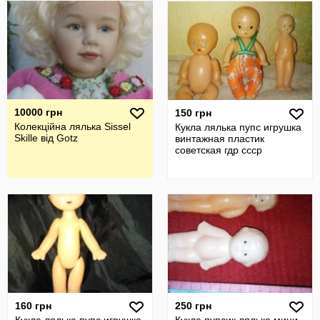
10000 грн
150 грн
Колекційна лялька Sissel
Кукла лялька пупс игрушка
Skille від Gotz
винтажная пластик
советская гдр ссср
160 грн
250 грн