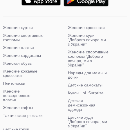
Женские куртки
Женские кроссовки
Женские спортивные
Женские худи
костюмы
"Доброго вечора ми
з України"
Женские платья
Женские спортивные
Женские кардиганы
костюмы "Доброго
вечора, ми з
Женская обувь
України"
Женские кожаные
Наряды для мамы и
кроссовки
дочки
Плитоноски
Детские самокаты
Женские
Куклы LoL Surprise
повседневные
платья
Детская
демисезонная
Женские кофты
одежда
Тактические рюкзаки
Детские худи
"Доброго вечора, ми
з України"
Детские горки