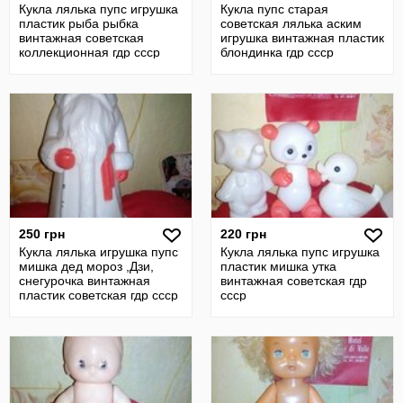
Кукла лялька пупс игрушка
Кукла пупс старая
пластик рыба рыбка
советская лялька аским
винтажная советская
игрушка винтажная пластик
коллекционная гдр ссср
блондинка гдр ссср
250 грн
220 грн
Кукла лялька игрушка пупс
Кукла лялька пупс игрушка
мишка дед мороз ,Дзи,
пластик мишка утка
снегурочка винтажная
винтажная советская гдр
пластик советская гдр ссср
ссср