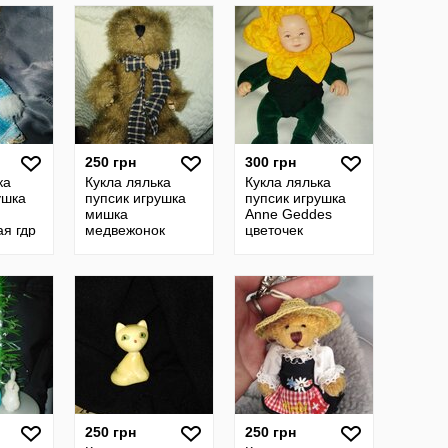
гдр
немецкая гдр
ссср
250 грн
300 грн
ка
Кукла лялька
Кукла лялька
ушка
пупсик игрушка
пупсик игрушка
мишка
Anne Geddes
я гдр
медвежонок
цветочек
ведмедик
винтажная гдр
шарнирный
ссср
винтажная гдр
ссср
250 грн
250 грн