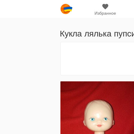
Избранное
Кукла лялька пупс