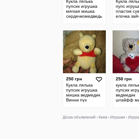
Кукла лялька
Кукла ляль
пупсик игрушка
пупс игруш
мягкая мишка
пластик су
сердечкомедведь
елочка зай
ведмедик винтаж
дед мороз
гдр ссср
винтажная
советская 
ссср
250 грн
250 грн
Кукла лялька
кукла ляль
пупсик игрушка
пупсик игр
мишка ведмедик
ведмедик
Винни пух
штайфф м
Дисней
сердечко
винтажная
Валентина
англия гдр ссср
винтажный 
Доска объявлений
›
Киев
›
Игрушки
›
Игруш
ссср