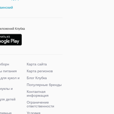
аинский
риложений Клубка
еборн
Карта сайта
ы питания
Карта регионов
 для кукол и
Блог Клубка
Популярные бренды
 куклы и
Контактная
информация
для детей
Ограничение
ответственности
тивные
Условия