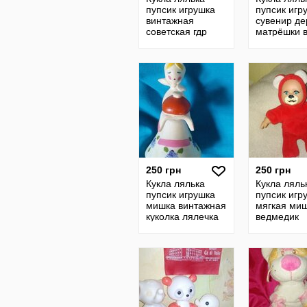
пупсик игрушка
пупсик игр
винтажная
сувенир де
советская гдр
матрёшки 
ссср
националь
одежде ви
гдр ссср
250 грн
250 грн
Кукла лялька
Кукла ляль
пупсик игрушка
пупсик игр
мишка винтажная
мягкая ми
куколка лялечка
ведмедик
раритет
винтажная
советская ссср
англия гдр 
гдр