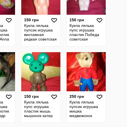
150 грн
150 грн
ка
Кукла лялька
Кукла лялька
ушка
пупсик игрушка
пупс игрушка
котик
винтажная
пластик Победа
 Anna
редкая советская
советская
 англия
гдр ссср
винтажная гдр
ссср
150 грн
250 грн
ка
Кукла лялька
Кукла лялька
ушка
пупс игрушка
пупсик игрушка
котик
пластик мышь
мишка
гдр
мышонок катер
медвежонок
винтажная
ведмедик
советская ссср
винтажная