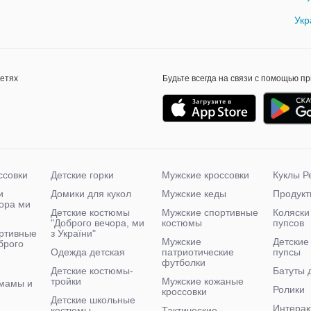
Укр
сетях
Будьте всегда на связи с помощью п
ссовки
Детские горки
Мужские кроссовки
Куклы Р
и
Домики для кукол
Мужские кеды
Продукт
чора ми
Детские костюмы
Мужские спортивные
Коляски
"Доброго вечора, ми
костюмы
пупсов
ртивные
з України"
Мужские
Детские
брого
Одежда детская
патриотические
пупсы
футболки
Детские костюмы-
Батуты 
тройки
Мужские кожаные
мамы и
Ролики
кроссовки
Детские школьные
Интерак
костюмы
Тактические