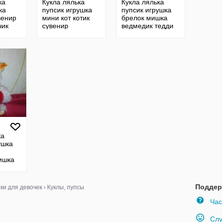
ка
Кукла лялька
Кукла лялька
ка
пупсик игрушка
пупсик игрушка
венир
мини кот котик
брелок мишка
чик
сувенир
ведмедик тедди
винтажная гдр
винтажная гдр
ссср
гдр
ка
ушка
ишка
 день
гдр
Поддер
ки для девочек
›
Куклы, пупсы
Час
Слу