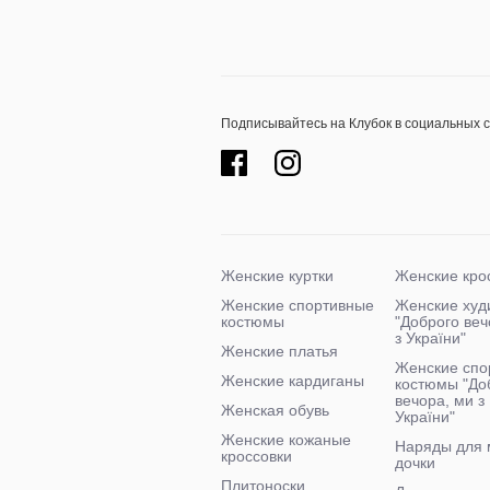
Подписывайтесь на Клубок в социальных 
Женские куртки
Женские кро
Женские спортивные
Женские худ
костюмы
"Доброго ве
з України"
Женские платья
Женские спо
Женские кардиганы
костюмы "До
вечора, ми з
Женская обувь
України"
Женские кожаные
Наряды для 
кроссовки
дочки
Плитоноски