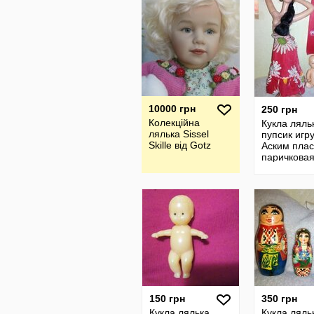
10000 грн
250 грн
Колекційна
Кукла ляль
лялька Sissel
пупсик игр
Skille від Gotz
Аским плас
паричкова
Цыганка
винтажная 
ссср
150 грн
350 грн
Кукла лялька
Кукла ляль