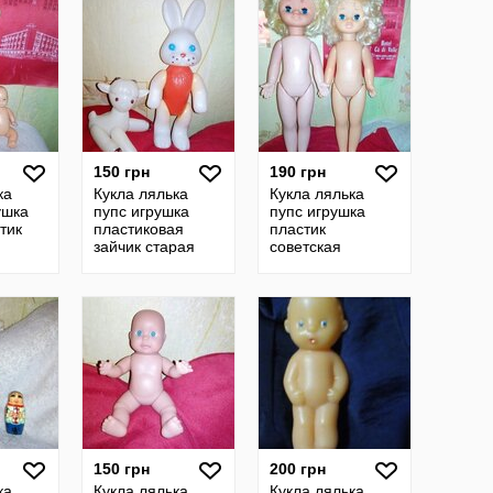
150 грн
190 грн
ка
Кукла лялька
Кукла лялька
ушка
пупс игрушка
пупс игрушка
тик
пластиковая
пластик
я
зайчик старая
советская
разная советская
Победа
гдр
ссср
винтажная гдр
ссср
150 грн
200 грн
ка
Кукла лялька
Кукла лялька