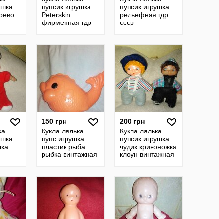
ушка
пупсик игрушка
пупсик игрушка
рево
Peterskin
рельефная гдр
в
фирменная гдр
ссср
ной
ссср винтажная
нтаж
150 грн
200 грн
ка
Кукла лялька
Кукла лялька
ушка
пупс игрушка
пупсик игрушка
шка
пластик рыба
чудик кривоножка
рыбка винтажная
клоун винтажная
советская
советская ссср
ссср
коллекционная
гдр
гдр ссср