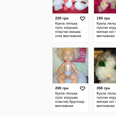
220 грн
150 грн
Кукла лялька
Кукла ляль
пупс игрушка
пупсик игр
пластик мишка
мягкая кот 
утка винтажная
винтажная
советская гдр
Club plush
ссср
гдр ссср
200 грн
350 грн
Кукла лялька
Кукла ляль
пупс игрушка
пупсик игр
пластик Кругозор
мягкая кот 
винтажная
винтажная 
советская гдр
ссср
ссср