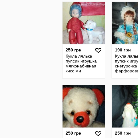
250 грн
190 грн
Кукла лялька
Кукла ляль
пупсик игрушка
пупсик игр
мягконабивная
снегурочка
кисс ми
фарфорова
винтажная гдр
ссср
ссср
250 грн
250 грн