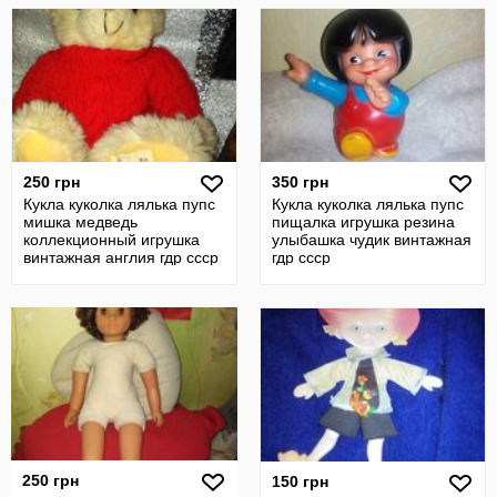
250 грн
350 грн
Кукла куколка лялька пупс
Кукла куколка лялька пупс
мишка медведь
пищалка игрушка резина
коллекционный игрушка
улыбашка чудик винтажная
винтажная англия гдр ссср
гдр ссср
250 грн
150 грн