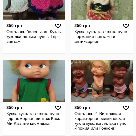
350 грн
250 грн
Осталась беленькая. Куклы
Кукла куколка лялька пупс
куколки ляльки пупсы Гдр
Германия винтажная
винтаж.
антикварная
350 грн
350 грн
Кукла куколка лялька пупс
Осталось 2. Винтажная
Гдр номерная винтаж Кисс
характерная мимическая
Ми Kiss me кисмишка
кукла куколка лялька пупс
Япония или Гонконг