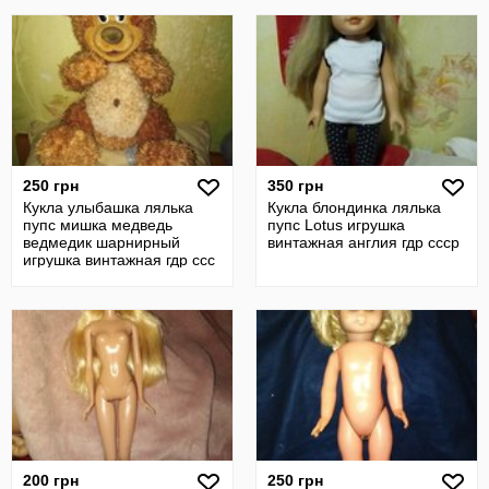
250 грн
350 грн
Кукла улыбашка лялька
Кукла блондинка лялька
пупс мишка медведь
пупс Lotus игрушка
ведмедик шарнирный
винтажная англия гдр ссср
игрушка винтажная гдр ссс
200 грн
250 грн