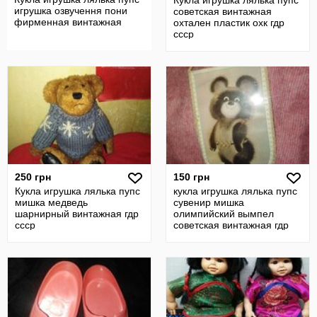
Кукла игрушка лялька пупс
игрушка озвучення пони
советская винтажная
фирменная винтажная
охтален пластик охк гдр
ссср
250 грн
150 грн
Кукла игрушка лялька пупс
кукла игрушка лялька пупс
мишка медведь
сувенир мишка
шарнирный винтажная гдр
олимпийский вымпел
ссср
советская винтажная гдр
ссср