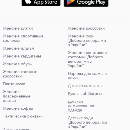
Женские куртки
Женские кроссовки
Женские спортивные
Женские худи
костюмы
"Доброго вечора ми
з України"
Женские платья
Женские спортивные
Женские кардиганы
костюмы "Доброго
вечора, ми з
Женская обувь
України"
Женские кожаные
Наряды для мамы и
кроссовки
дочки
Плитоноски
Детские самокаты
Женские
Куклы LoL Surprise
повседневные
платья
Детская
демисезонная
Женские кофты
одежда
Тактические рюкзаки
Детские худи
"Доброго вечора, ми
з України"
Детские горки