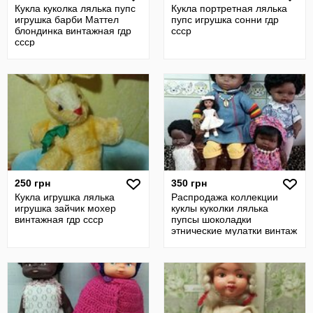
Кукла куколка лялька пупс
Кукла портретная лялька
игрушка барби Маттел
пупс игрушка сонни гдр
блондинка винтажная гдр
ссср
ссср
250 грн
350 грн
Кукла игрушка лялька
Распродажа коллекции
игрушка зайчик мохер
куклы куколки лялька
винтажная гдр ссср
пупсы шоколадки
этнические мулатки винтаж