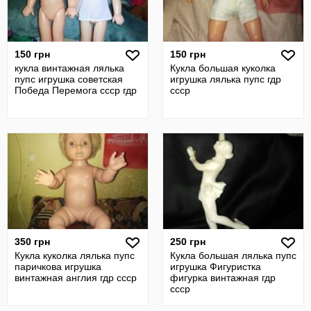
150 грн
150 грн
кукла винтажная лялька
Кукла большая куколка
пупс игрушка советская
игрушка лялька пупс гдр
Победа Перемога ссср гдр
ссср
350 грн
250 грн
Кукла куколка лялька пупс
Кукла большая лялька пупс
паричкова игрушка
игрушка Фигуристка
винтажная англия гдр ссср
фигурка винтажная гдр
ссср