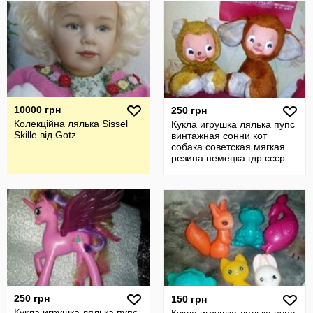
10000 грн
250 грн
Колекційна лялька Sissel
Кукла игрушка лялька пупс
Skille від Gotz
винтажная сонни кот
собака советская мягкая
резина немецка гдр ссср
250 грн
150 грн
Кукла игрушка лялька пупс