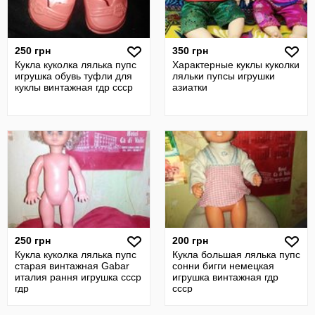
250 грн
350 грн
Кукла куколка лялька пупс
Характерные куклы куколки
игрушка обувь туфли для
ляльки пупсы игрушки
куклы винтажная гдр ссср
азиатки
250 грн
200 грн
Кукла куколка лялька пупс
Кукла большая лялька пупс
старая винтажная Gabar
сонни бигги немецкая
италия рання игрушка ссср
игрушка винтажная гдр
гдр
ссср