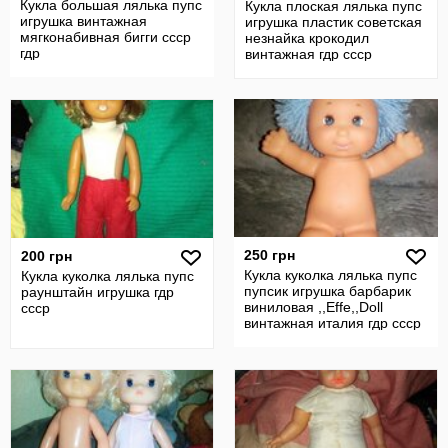
Кукла большая лялька пупс
Кукла плоская лялька пупс
игрушка винтажная
игрушка пластик советская
мягконабивная бигги ссср
незнайка крокодил
гдр
винтажная гдр ссср
250 грн
200 грн
Кукла куколка лялька пупс
Кукла куколка лялька пупс
пупсик игрушка барбарик
раунштайн игрушка гдр
виниловая ,,Effe,,Doll
ссср
винтажная италия гдр ссср