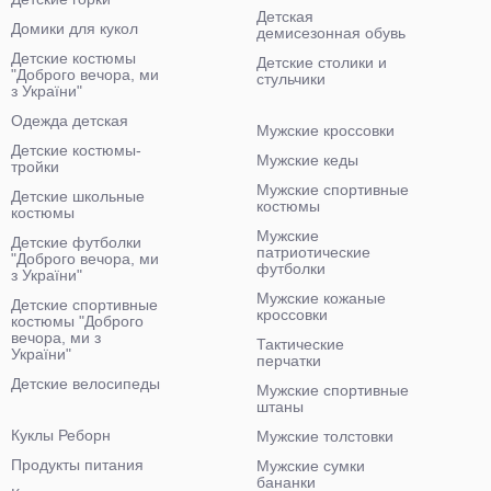
Детская
Домики для кукол
демисезонная обувь
Детские костюмы
Детские столики и
"Доброго вечора, ми
стульчики
з України"
Одежда детская
Мужские кроссовки
Детские костюмы-
Мужские кеды
тройки
Мужские спортивные
Детские школьные
костюмы
костюмы
Мужские
Детские футболки
патриотические
"Доброго вечора, ми
футболки
з України"
Мужские кожаные
Детские спортивные
кроссовки
костюмы "Доброго
вечора, ми з
Тактические
України"
перчатки
Детские велосипеды
Мужские спортивные
штаны
Куклы Реборн
Мужские толстовки
Продукты питания
Мужские сумки
бананки