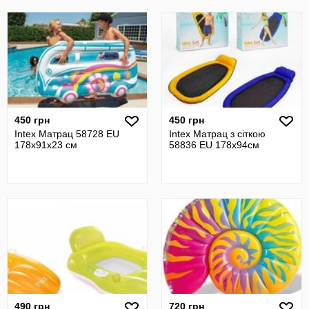
450 грн
450 грн
Intex Матрац 58728 EU
Intex Матрац з сіткою
178x91x23 см
58836 EU 178х94см
490 грн
720 грн