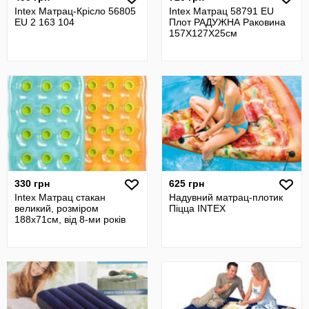
Intex Матрац-Крісло 56805
Intex Матрац 58791 EU
EU 2 163 104
Плот РАДУЖНА Раковина
157X127Х25см
330 грн
625 грн
Intex Матрац стакан
Надувний матрац-плотик
великий, розміром
Піцца INTEX
188х71см, від 8-ми років