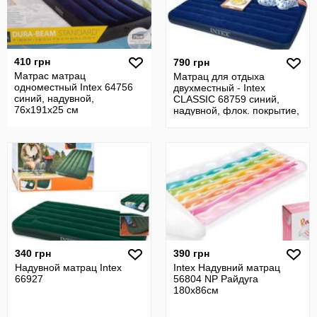
410 грн
790 грн
Матрас матрац
Матрац для отдыха
одноместный Intex 64756
двухместный - Intex
синий, надувной,
CLASSIC 68759 синий,
76х191х25 см
надувной, флок. покрытие,
152х203х22
340 грн
390 грн
Надувной матрац Intex
Intex Надувний матрац
66927
56804 NP Райдуга
180х86см