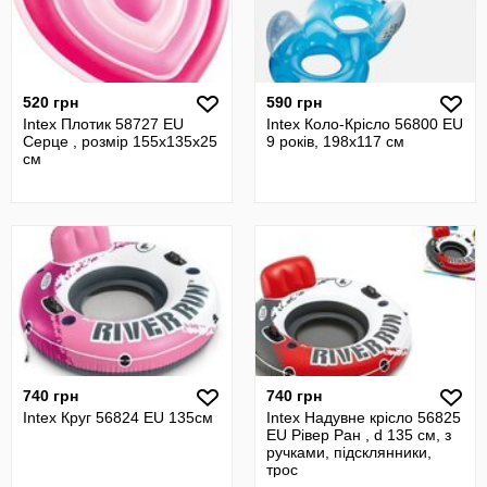
520 грн
590 грн
Intex Плотик 58727 EU
Intex Коло-Крісло 56800 EU
Серце , розмір 155x135x25
9 років, 198х117 см
см
740 грн
740 грн
Intex Круг 56824 EU 135см
Intex Надувне крісло 56825
EU Рівер Ран , d 135 см, з
ручками, підсклянники,
трос