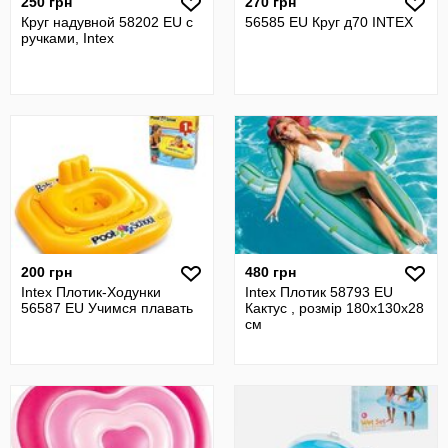
250 грн
270 грн
Круг надувной 58202 EU с
56585 EU Круг д70 INTEX
ручками, Intex
200 грн
480 грн
Intex Плотик-Ходунки
Intex Плотик 58793 EU
56587 EU Учимся плавать
Кактус , розмір 180х130х28
см