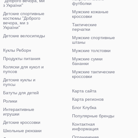
"Доброго вечора, ми
футболки
з України"
Мужские кожаные
Детские спортивные
кроссовки
костюмы "Доброго
вечора, ми з
Тактические
України"
перчатки
Детские велосипеды
Мужские спортивные
штаны
Куклы Реборн
Мужские толстовки
Продукты питания
Мужские сумки
бананки
Коляски для кукол и
пупсов
Мужские тактические
кроссовки
Детские куклы и
пупсы
Карта сайта
Батуты для детей
Карта регионов
Ролики
Блог Клубка
Интерактивные
игрушки
Популярные бренды
Детские кроссовки
Контактная
информация
Школьные рюкзаки
Ограничение