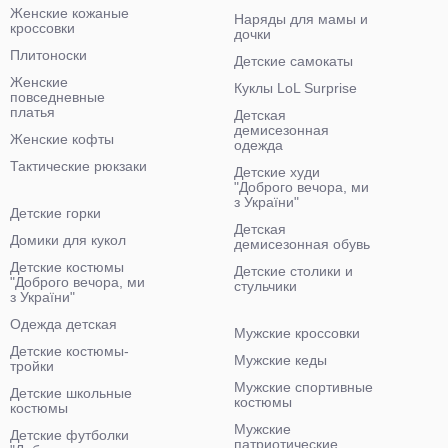
Женские кожаные
Наряды для мамы и
кроссовки
дочки
Плитоноски
Детские самокаты
Женские
Куклы LoL Surprise
повседневные
платья
Детская
демисезонная
Женские кофты
одежда
Тактические рюкзаки
Детские худи
"Доброго вечора, ми
з України"
Детские горки
Детская
Домики для кукол
демисезонная обувь
Детские костюмы
Детские столики и
"Доброго вечора, ми
стульчики
з України"
Одежда детская
Мужские кроссовки
Детские костюмы-
Мужские кеды
тройки
Мужские спортивные
Детские школьные
костюмы
костюмы
Мужские
Детские футболки
патриотические