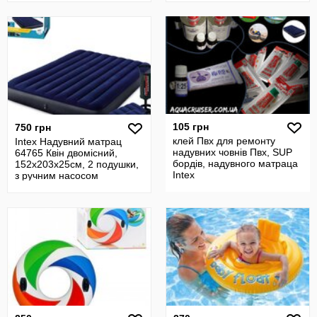
105 грн
750 грн
клей Пвх для ремонту
Intex Надувний матрац
надувних човнів Пвх, SUP
64765 Квін двомісний,
бордів, надувного матраца
152х203х25см, 2 подушки,
Intex
з ручним насосом