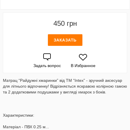
450 грн
ЗАКАЗАТЬ
Задать вопрос
В Избранное
Матрац “Райдужні хмаринки” від ТМ “Intex” - зручний аксесуар
для літнього відпочинку! Відрізняється яскравою колірною гамою
та 2 додатковими подушками у вигляді хмарок з боків.
Характеристики:
Матеріал - ПВХ 0.25 м...