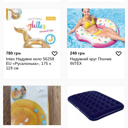
780 грн
240 грн
Intex Надувне коло 56258
Надувний круг Пончик
EU «Русалонька», 175 х
INTEX
119 см