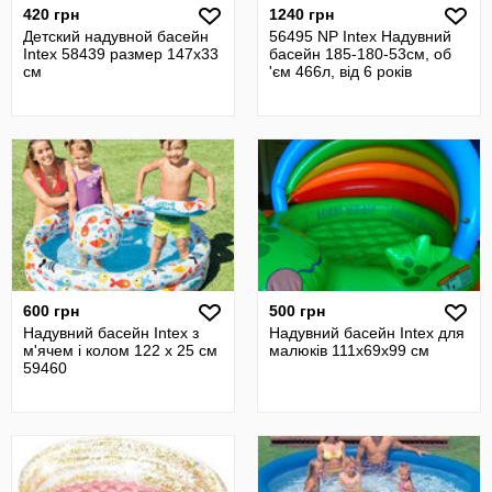
420 грн
1240 грн
Детский надувной басейн
56495 NP Intex Надувний
Intex 58439 размер 147х33
басейн 185-180-53см, об
см
'єм 466л, від 6 років
600 грн
500 грн
Надувний басейн Intex з
Надувний басейн Intex для
м'ячем і колом 122 x 25 см
малюків 111х69х99 см
59460