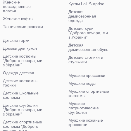
Женские
Куклы LoL Surprise
повседневные
платья
Детская
демисезонная
Женские кофты
одежда
Тактические рюкзаки
Детские худи
"Доброго вечора, ми
з України"
Детские горки
Детская
Домики для кукол
демисезонная обувь
Детские костюмы
Детские столики и
"Доброго вечора, ми
стульчики
з України"
Одежда детская
Мужские кроссовки
Детские костюмы-
Мужские кеды
тройки
Мужские спортивные
Детские школьные
костюмы
костюмы
Мужские
Детские футболки
патриотические
"Доброго вечора, ми
футболки
з України"
Мужские кожаные
Детские спортивные
кроссовки
костюмы "Доброго
вечора, ми з