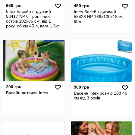
660 грн
450 грн
Intex Басейн надувний
Intex Басейн дитячий
58417 NP 6 Тропічний
58423 NP 166х100х18см,
острів 102x86 см, від 1
90л
року, об єм 45 л, вага 1.6кг
200 грн
900 грн
Басейн дитячий Intex
Басейн intex розмір 188 46
см від 3 років