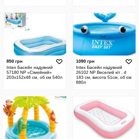
850 грн
1090 грн
Intex Басейн надувний
Intex Басейн надувний
57180 NP «Сімейний»
26102 NP Веселий кіт , d
203х152х48 см, об єм 540л
183 см, висота 51см, об єм
880л