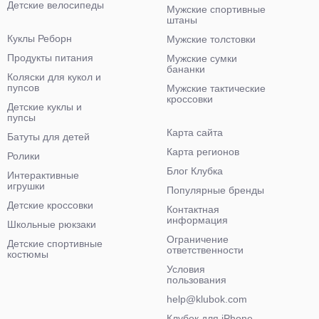
Детские велосипеды
Мужские спортивные
штаны
Куклы Реборн
Мужские толстовки
Продукты питания
Мужские сумки
бананки
Коляски для кукол и
пупсов
Мужские тактические
кроссовки
Детские куклы и
пупсы
Карта сайта
Батуты для детей
Карта регионов
Ролики
Блог Клубка
Интерактивные
игрушки
Популярные бренды
Детские кроссовки
Контактная
информация
Школьные рюкзаки
Ограничение
Детские спортивные
ответственности
костюмы
Условия
пользования
help@klubok.com
Клубок для iPhone