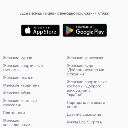
Будьте всегда на связи с помощью приложений Клубка
Женские куртки
Женские кроссовки
Женские спортивные
Женские худи
костюмы
"Доброго вечора ми
з України"
Женские платья
Женские спортивные
Женские кардиганы
костюмы "Доброго
вечора, ми з
Женская обувь
України"
Женские кожаные
Наряды для мамы и
кроссовки
дочки
Плитоноски
Детские самокаты
Женские
Куклы LoL Surprise
повседневные