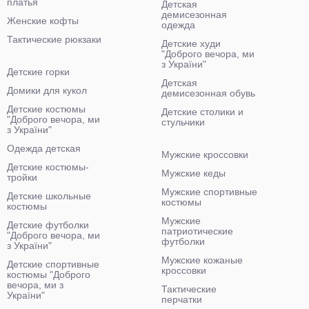
платья
Детская
демисезонная
Женские кофты
одежда
Тактические рюкзаки
Детские худи
"Доброго вечора, ми
з України"
Детские горки
Детская
Домики для кукол
демисезонная обувь
Детские костюмы
Детские столики и
"Доброго вечора, ми
стульчики
з України"
Одежда детская
Мужские кроссовки
Детские костюмы-
Мужские кеды
тройки
Мужские спортивные
Детские школьные
костюмы
костюмы
Мужские
Детские футболки
патриотические
"Доброго вечора, ми
футболки
з України"
Мужские кожаные
Детские спортивные
кроссовки
костюмы "Доброго
вечора, ми з
Тактические
України"
перчатки