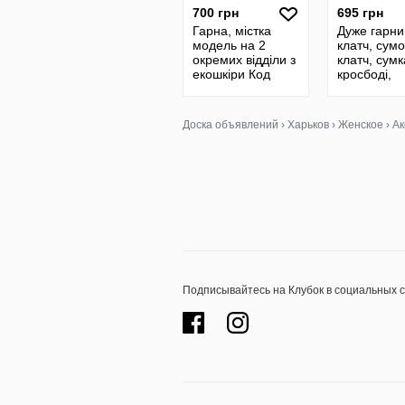
700 грн
695 грн
Гарна, містка
Дуже гарни
модель на 2
клатч, сумо
окремих відділи з
клатч, сумк
екошкіри Код
кросбоді,
71813
кросбоді
чемоданчи
сумка на п
Доска объявлений
›
Харьков
›
Женское
›
Ак
Подписывайтесь на Клубок в социальных 