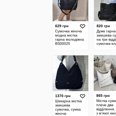
629 грн
820 грн
Сумочка жіноча
Дуже гарна
модна містка
замшева с
гарна молодіжна
на три відд
BS00025
сумочка-кл
сумка-крос
сумочка на
865 грн
1370 грн
Містка сум
Шикарна містка
плече два
замшева
відділення,
сумочка, сумка
з м'якої ек
жіноча