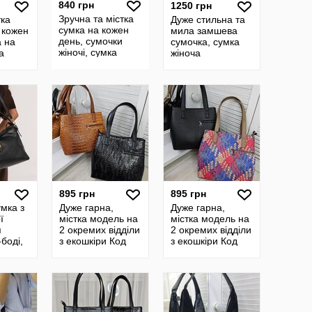
840 грн
1250 грн
Зручна та містка
тка
Дуже стильна та
сумка на кожен
 кожен
мила замшева
день, сумочки
а на
сумочка, сумка
жіночі, сумка
а
жіноча
натуральний
замш
895 грн
895 грн
мка з
Дуже гарна,
Дуже гарна,
ї
містка модель на
містка модель на
я
2 окремих відділи
2 окремих відділи
боді,
з екошкіри Код
з екошкіри Код
та
35381
35381
0475