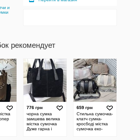
тчи и
умки
бок рекомендует
776 грн
659 грн
істка
чорна сумка
Стильна сумочка-
опер
замшева велика
клатч сумка-
містка сумочка
кросбоді містка
Дуже гарна і
сумочка еко-
популярна
шкіра середнього
модель з Натур.
розміру BS00005