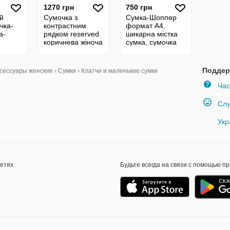
1270 грн
750 грн
й
Сумочка з
Сумка-Шоппер
чка-
контрастним
формат А4,
а-
рядком reserved
шикарна містка
коричнева жіноча
сумка, сумочка
актуальна сумка
к
містка
лече
Поддер
сессуары женские
›
Сумки
›
Клатчи и маленькие сумки
Час
Слу
Укр
сетях
Будьте всегда на связи с помощью п