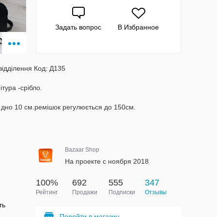
Задать вопрос
В Избранное
відділення Код: Д135
ітура -срібло.
 дно 10 см.ремішок регулюється до 150см.
Bazaar Shop
На проекте с ноября 2018
100%
692
555
347
Рейтинг
Продажи
Подписки
Отзывы
ть
Перейти в магазин