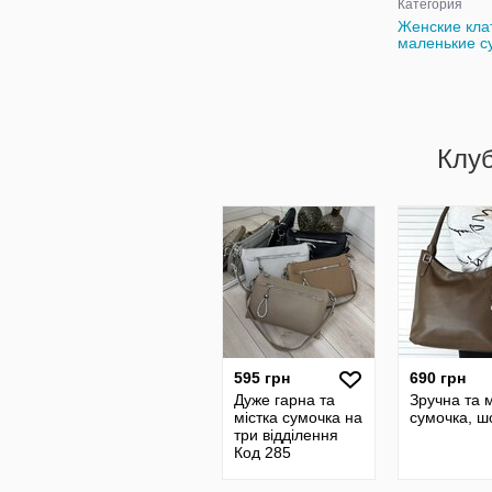
Категория
Женские кла
маленькие с
Клу
595 грн
690 грн
Дуже гарна та
Зручна та м
містка сумочка на
сумочка, ш
три відділення
Код 285