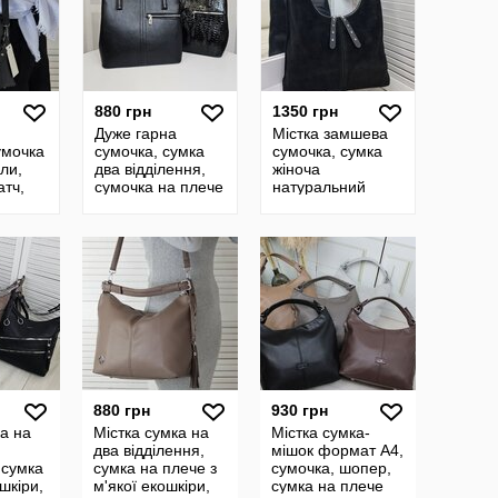
880 грн
1350 грн
Дуже гарна
Містка замшева
умочка
сумочка, сумка
сумочка, сумка
іли,
два відділення,
жіноча
атч,
сумочка на плече
натуральний
боді,
замш, сумка-
 плече
мішок, шопер
880 грн
930 грн
ка на
Містка сумка на
Містка сумка-
два відділення,
мішок формат А4,
 сумка
сумка на плече з
сумочка, шопер,
ошкіри,
м'якої екошкіри,
сумка на плече