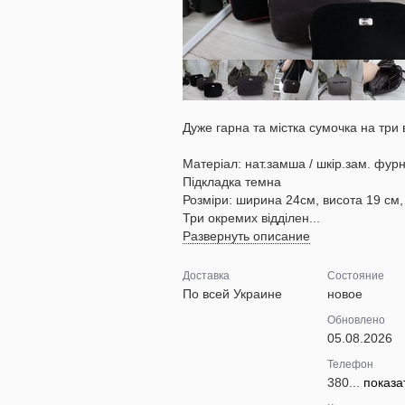
Дуже гарна та містка сумочка на три 
Матеріал: нат.замша / шкір.зам. фурн
Підкладка темна
Розміри: ширина 24см, висота 19 см,
Три окремих відділен...
Развернуть описание
Доставка
Состояние
По всей Украине
новое
Обновлено
05.08.2026
Телефон
380...
показа