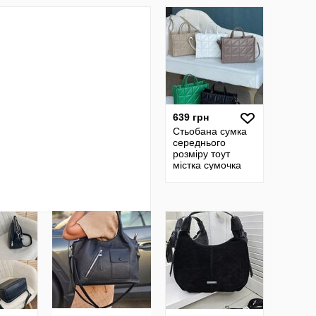
Замші BS138
639 грн
Стьобана сумка
середнього
розміру тоут
містка сумочка
BR13