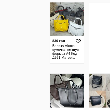
830 грн
Велика містка
сумочка, вміщує
формат А4 Код
Д561 Матеріал
шкірзам