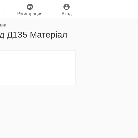
Регистрация
Вход
умки
од Д135 Матеріал