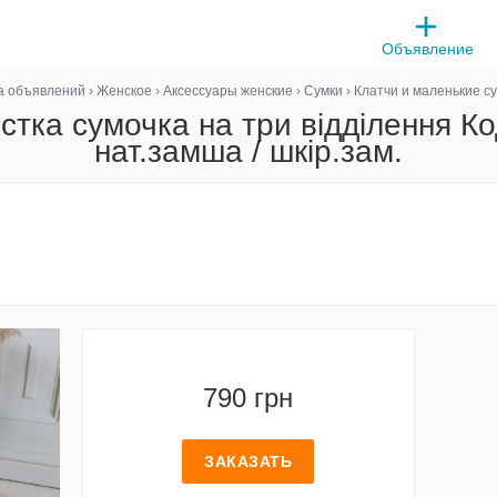
Объявление
а объявлений
›
Женское
›
Аксессуары женские
›
Сумки
›
Клатчи и маленькие с
істка сумочка на три відділення К
нат.замша / шкір.зам.
790 грн
ЗАКАЗАТЬ