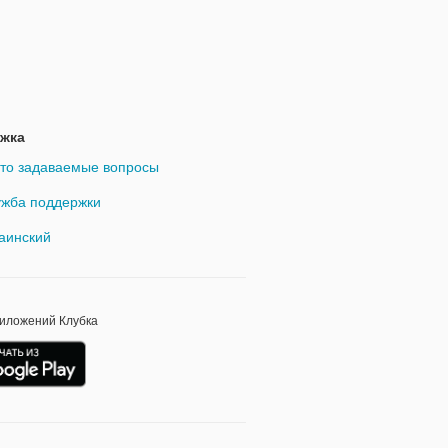
жка
то задаваемые вопросы
жба поддержки
аинский
риложений Клубка