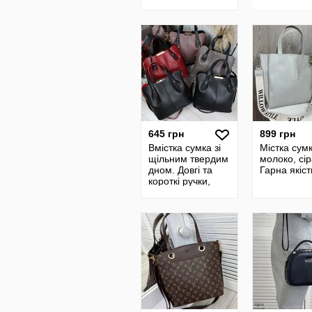
сумочка
натуральний
замш, сумка-
мішок, шопер
645 грн
899 грн
Вмістка сумка зі
Містка сум
щільним твердим
молоко, сір
дном. Довгі та
Гарна якіст
короткі ручки,
сумочка на три
відділення