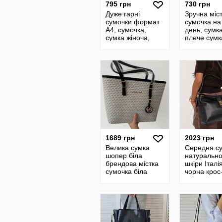
795 грн
730 грн
Дуже гарні
Зручна міс
сумочки формат
сумочка на
А4, сумочка,
день, сумк
сумка жіноча,
плече сумк
шопер
1689 грн
2023 грн
Велика сумка
Середня су
шопер біла
натурально
брендова містка
шкіри Італі
сумочка біла
чорна крос-
Michael Kors
елегантна 
GB0020 А4
містка TS0