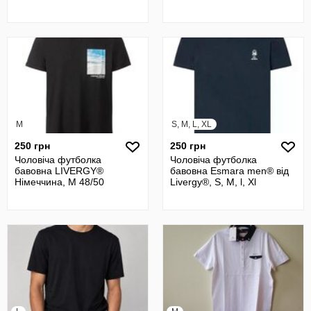
M
S, M, L, XL
250 грн
250 грн
Чоловіча футболка
Чоловіча футболка
бавовна LIVERGY®
бавовна Esmara men® від
Німеччина, М 48/50
Livergy®, S, М, l, Xl