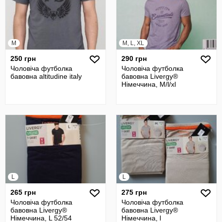
M
M, L, XL
250 грн
290 грн
Чоловіча футболка
Чоловіча футболка
бавовна altitudine italy
бавовна Livergy®
Німеччина, М/l/xl
L
L
265 грн
275 грн
Чоловіча футболка
Чоловіча футболка
бавовна Livergy®
бавовна Livergy®
Німеччина, L 52/54
Німеччина, l