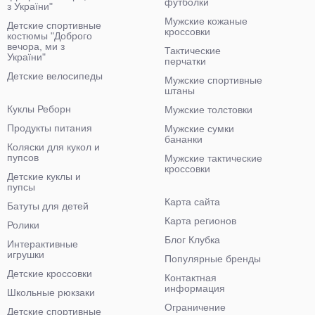
футболки
з України"
Мужские кожаные
Детские спортивные
кроссовки
костюмы "Доброго
вечора, ми з
Тактические
України"
перчатки
Детские велосипеды
Мужские спортивные
штаны
Куклы Реборн
Мужские толстовки
Продукты питания
Мужские сумки
бананки
Коляски для кукол и
пупсов
Мужские тактические
кроссовки
Детские куклы и
пупсы
Карта сайта
Батуты для детей
Карта регионов
Ролики
Блог Клубка
Интерактивные
игрушки
Популярные бренды
Детские кроссовки
Контактная
информация
Школьные рюкзаки
Ограничение
Детские спортивные