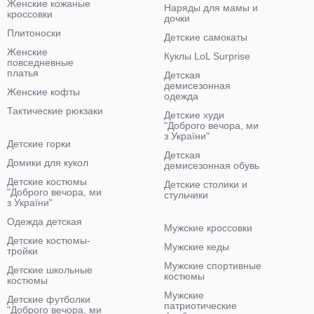
Женские кожаные
Наряды для мамы и
кроссовки
дочки
Плитоноски
Детские самокаты
Женские
Куклы LoL Surprise
повседневные
платья
Детская
демисезонная
Женские кофты
одежда
Тактические рюкзаки
Детские худи
"Доброго вечора, ми
з України"
Детские горки
Детская
Домики для кукол
демисезонная обувь
Детские костюмы
Детские столики и
"Доброго вечора, ми
стульчики
з України"
Одежда детская
Мужские кроссовки
Детские костюмы-
Мужские кеды
тройки
Мужские спортивные
Детские школьные
костюмы
костюмы
Мужские
Детские футболки
патриотические
"Доброго вечора, ми