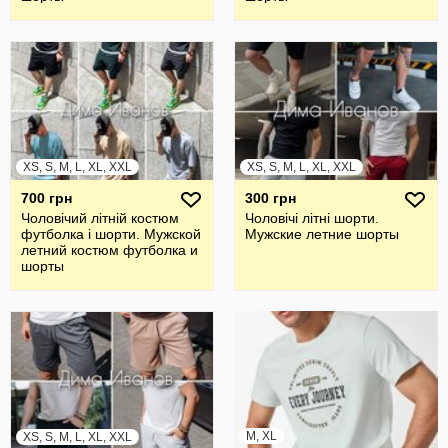
XS, S, M, L, XL, XXL
XS, S, M, L, XL, XXL
700 грн
300 грн
Чоловічий літній костюм
Чоловічі літні шорти.
футболка і шорти. Мужской
Мужские летние шорты
летний костюм футболка и
шорты
M, XL
XS, S, M, L, XL, XXL