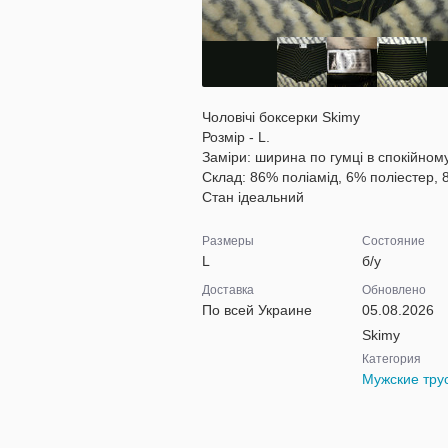
Чоловічі боксерки Skimy
Розмір - L.
Заміри: ширина по гумці в спокійному
Склад: 86% поліамід, 6% поліестер, 
Стан ідеальний
Размеры
Состояние
L
б/у
Доставка
Обновлено
По всей Украине
05.08.2026
Skimy
Категория
Мужские тру