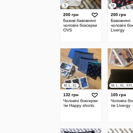
S
M
200 грн
200 грн
Базові бавовняні
Бавовняні
чоловічі боксерки
чоловічі бо
OVS
Livergy
M, L, XL
M, L, XL, XXL
132 грн
105 грн
Чоловічі боксерки
Чоловічі б
тм Happy shorts.
тм Livergy