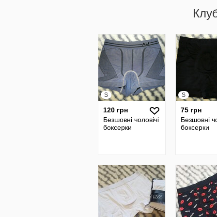
Клу
S
S
120 грн
75 грн
Безшовні чоловічі
Безшовні чо
боксерки
боксерки