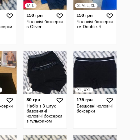
M, L
S, M, L, XL
150 грн
150 грн
Чоловічі боксерки
Чоловічі боксерки
ксерки
s.Oliver
тм Double-R
M
XL, XXL
80 грн
175 грн
оксерки
Набір з 3 штук
Безшовні чоловічі
бавовняні
боксерки
чоловічі боксерки
з гульфиком
primark