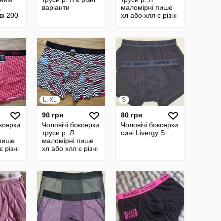
,
варіанти
маломірні пише
ві 200
хл або хлл є різні
L, XL
S
90 грн
80 грн
оксерки
Чоловічі боксерки
Чоловічі боксерки
труси р. Л
сині Livergy S
пише
маломірні пише
є різні
хл або хлл є різні