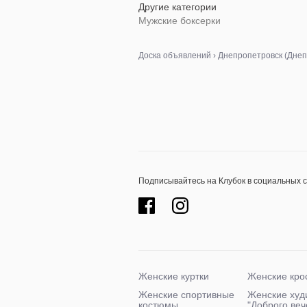
Другие категории
Мужские боксерки
Доска объявлений
›
Днепропетровск (Днеп
Подписывайтесь на Клубок в социальных 
Женские куртки
Женские кро
Женские спортивные
Женские худ
костюмы
"Доброго ве