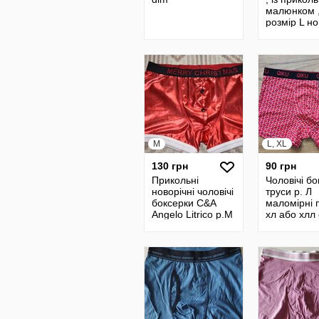
малюнком 
розмір L но
грн
M
L, XL
130 грн
90 грн
Прикольні
Чоловічі б
новорічні чоловічі
труси р. Л
боксерки C&A
маломірні 
Angelo Litrico р.М
хл або хлл 