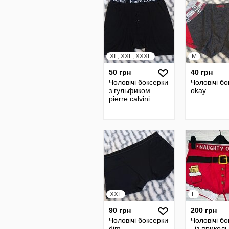
XL, XXL, XXXL
M
50 грн
40 грн
Чоловічі боксерки
Чоловічі б
з гульфиком
okay
pierre calvini
XXL
L
90 грн
200 грн
Чоловічі боксерки
Чоловічі б
dim
, із прикол