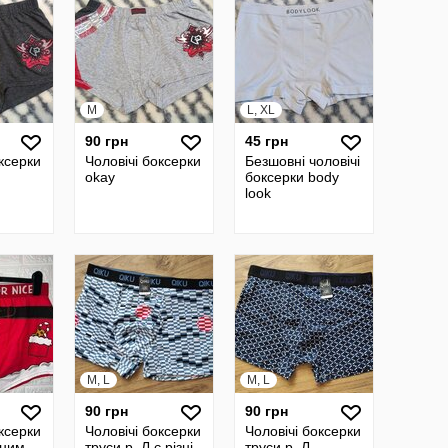
M
L, XL
90 грн
45 грн
оксерки
Чоловічі боксерки
Безшовні чоловічі
okay
боксерки body
look
M, L
M, L
90 грн
90 грн
оксерки
Чоловічі боксерки
Чоловічі боксерки
ьним
труси р. Л є різні
труси р. Л