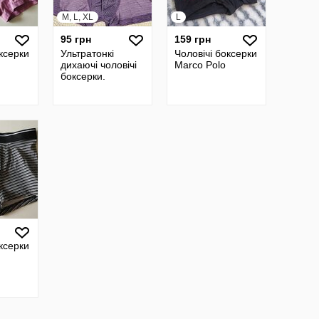
M, L, XL
L
95 грн
159 грн
оксерки
Ультратонкі
Чоловічі боксерки
дихаючі чоловічі
Marco Polo
боксерки.
оксерки