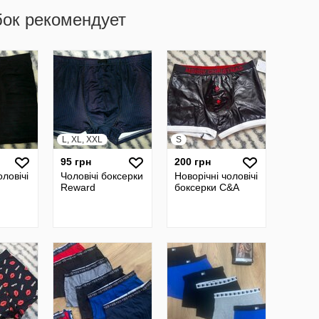
бок рекомендует
L, XL, XXL
S
95 грн
200 грн
ловічі
Чоловічі боксерки
Новорічні чоловічі
Reward
боксерки C&A