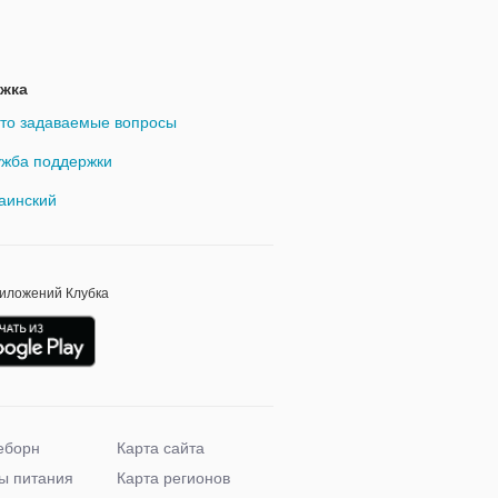
жка
то задаваемые вопросы
жба поддержки
аинский
риложений Клубка
еборн
Карта сайта
ы питания
Карта регионов