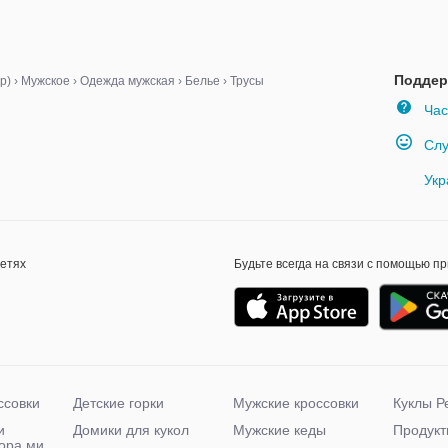
Поддер
р)
›
Мужское
›
Одежда мужская
›
Белье
›
Трусы
Час
Слу
Укр
сетях
Будьте всегда на связи с помощью п
ссовки
Детские горки
Мужские кроссовки
Куклы Р
и
Домики для кукол
Мужские кеды
Продукт
чора ми