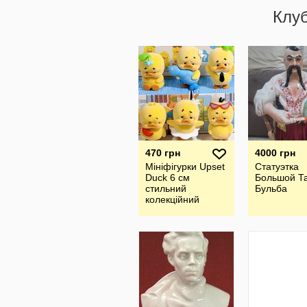
Клу
470 грн
4000 грн
Мініфігурки Upset
Статуэтка
Duck 6 см
Большой Т
стильний
Бульба
колекційний
персонаж .
Іграшка.
Настільна
прикраса.