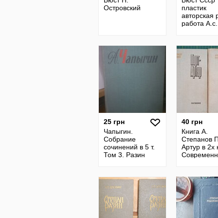
Бюст Н.
Бюст Ссср
Островский
пластик
авторская 
работа А.с.
Пушкин
25 грн
40 грн
Чапыгин.
Книга А.
Собрание
Степанов П
сочинений в 5 т.
Артур в 2х 
Том 3. Разин
Современн
Степан
1981 г.