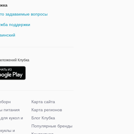
жка
то задаваемые вопросы
жба поддержки
аинский
риложений Клубка
еборн
Карта сайта
ы питания
Карта регионов
 для кукол и
Блог Клубка
Популярные бренды
 куклы и