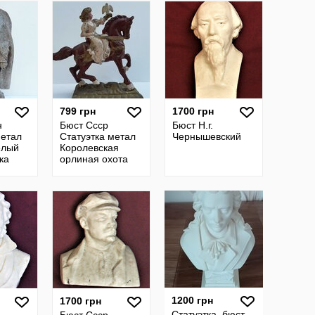
799 грн
1700 грн
н
Бюст Ссср
Бюст Н.г.
метал
Статуэтка метал
Чернышевский
елый
Королевская
ка
орлиная охота
1200 грн
1700 грн
Статуэтка, бюст