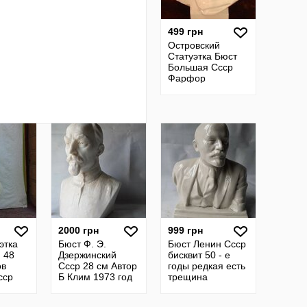
499 грн
Островский
Статуэтка Бюст
Большая Ссср
Фарфор
2000 грн
999 грн
этка
Бюст Ф. Э.
Бюст Ленин Ссср
 48
Дзержинский
бисквит 50 - е
ов
Ссср 28 см Автор
годы редкая есть
сср
Б Клим 1973 год
трещина
заводская