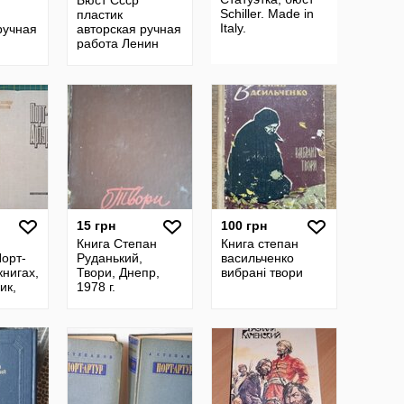
Бюст Ссср
Schiller. Made in
пластик
Italy.
ручная
авторская ручная
работа Ленин
В.и.
15 грн
100 грн
Книга Степан
Книга степан
орт-
Руданький,
васильченко
книгах,
Твори, Днепр,
вибрані твори
ик,
1978 г.