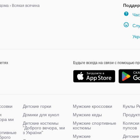
Поддер
 дома
›
Всякая всячина
Час
Слу
Укр
сетях
Будьте всегда на связи с помощью п
ссовки
Детские горки
Мужские кроссовки
Куклы Р
и
Домики для кукол
Мужские кеды
Продукт
чора ми
Детские костюмы
Мужские спортивные
Коляски
"Доброго вечора, ми
костюмы
пупсов
ртивные
з України"
Мужские
Детские
брого