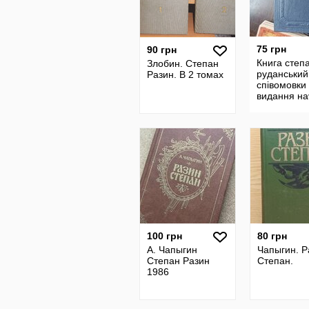
75 грн
90 грн
Книга степ
Злобин. Степан
руданський
Разин. В 2 томах
співомовки
видання на
думка 1985
100 грн
80 грн
А. Чапыгин
Чапыгин. Р
Степан Разин
Степан.
1986