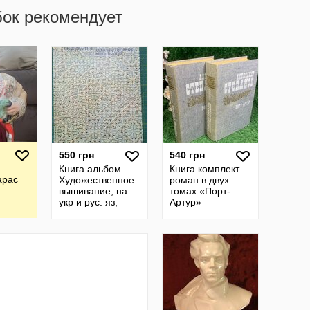
бок рекомендует
550 грн
540 грн
Книга альбом
Книга комплект
арас
Художественное
роман в двух
вышивание, на
томах «Порт-
укр и рус. яз,
Артур»
Гасюк, Степан,
Александр
Вища школа,
Степанов, 1985 г.,
Киев, 1986 г.
Н2425