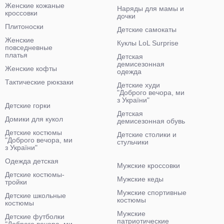
Женские кожаные
Наряды для мамы и
кроссовки
дочки
Плитоноски
Детские самокаты
Женские
Куклы LoL Surprise
повседневные
платья
Детская
демисезонная
Женские кофты
одежда
Тактические рюкзаки
Детские худи
"Доброго вечора, ми
з України"
Детские горки
Детская
Домики для кукол
демисезонная обувь
Детские костюмы
Детские столики и
"Доброго вечора, ми
стульчики
з України"
Одежда детская
Мужские кроссовки
Детские костюмы-
Мужские кеды
тройки
Мужские спортивные
Детские школьные
костюмы
костюмы
Мужские
Детские футболки
патриотические