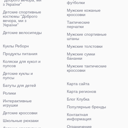
"Доброго вечора, ми
футболки
з України"
Мужские кожаные
Детские спортивные
кроссовки
костюмы "Доброго
вечора, ми з
Тактические
України"
перчатки
Детские велосипеды
Мужские спортивные
штаны
Куклы Реборн
Мужские толстовки
Продукты питания
Мужские сумки
бананки
Коляски для кукол и
пупсов
Мужские тактические
кроссовки
Детские куклы и
пупсы
Карта сайта
Батуты для детей
Карта регионов
Ролики
Блог Клубка
Интерактивные
игрушки
Популярные бренды
Детские кроссовки
Контактная
информация
Школьные рюкзаки
Ограничение