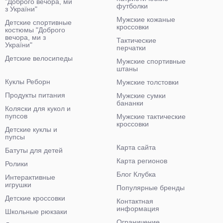
"Доброго вечора, ми
футболки
з України"
Мужские кожаные
Детские спортивные
кроссовки
костюмы "Доброго
вечора, ми з
Тактические
України"
перчатки
Детские велосипеды
Мужские спортивные
штаны
Куклы Реборн
Мужские толстовки
Продукты питания
Мужские сумки
бананки
Коляски для кукол и
пупсов
Мужские тактические
кроссовки
Детские куклы и
пупсы
Карта сайта
Батуты для детей
Карта регионов
Ролики
Блог Клубка
Интерактивные
игрушки
Популярные бренды
Детские кроссовки
Контактная
информация
Школьные рюкзаки
Ограничение