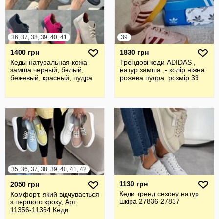
36, 37, 38, 39, 40, 41
39
1400 грн
1830 грн
Кеды натуральная кожа,
Трендові кеди ADIDAS ,
замша черный, белый,
натур замша ,- колір ніжна
бежевый, красный, пудра
рожева пудра. розмір 39
35, 36, 37, 38, 39, 40, 41, 42
1130 грн
2050 грн
Кеди тренд сезону натур
Комфорт, який відчувається
шкіра 27836 27837
з першого кроку, Арт.
11356-11364 Кеди