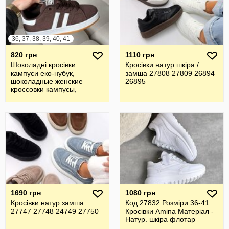
36, 37, 38, 39, 40, 41
820 грн
1110 грн
Шоколадні кросівки
Кросівки натур шкіра /
кампуси еко-нубук,
замша 27808 27809 26894
шоколадные женские
26895
кроссовки кампусы,
campus 36-41р код 1608
1690 грн
1080 грн
Кросівки натур замша
Код 27832 Розміри 36-41
27747 27748 24749 27750
Кросівки Amina Матеріал -
Натур. шкіра флотар