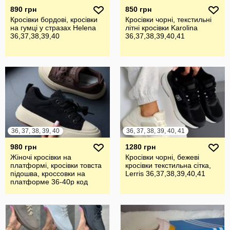
890 грн
850 грн
Кросівки бордові, кросівки
Кросівки чорні, текстильні
на гумці у стразах Helena
літні кросівки Karolina
36,37,38,39,40
36,37,38,39,40,41
36, 37, 38, 39, 40
36, 37, 38, 39, 40, 41
980 грн
1280 грн
Жіночі кросівки на
Кросівки чорні, бежеві
платформі, кросівки товста
кросівки текстильна сітка,
підошва, кроссовки на
Lerris 36,37,38,39,40,41
платформе 36-40р код
8182, 8183