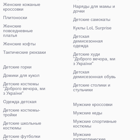
Женские кожаные
Наряды для мамы и
кроссовки
дочки
Плитоноски
Детские самокаты
Женские
Куклы LoL Surprise
повседневные
платья
Детская
демисезонная
Женские кофты
одежда
Тактические рюкзаки
Детские худи
"Доброго вечора, ми
з України"
Детские горки
Детская
Домики для кукол
демисезонная обувь
Детские костюмы
Детские столики и
"Доброго вечора, ми
стульчики
з України"
Одежда детская
Мужские кроссовки
Детские костюмы-
Мужские кеды
тройки
Мужские спортивные
Детские школьные
костюмы
костюмы
Мужские
Детские футболки
патриотические