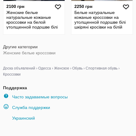
2100 грн
2250 грн
Женские белые
Белые натуральные
натуральные кожаные
кожаные кроссовки на
кроссовки на белой
утолщенной подошве білі
утолщенной подошве білі
шкіряні кросівки на білій
шкіряні кросівки білій
підошві
Другие категории
Женские белые кроссовки
Доска объявлений
›
Одесса
›
Женское
›
Обувь
›
Спортивная обувь
›
Кроссовки
Поддержка
Часто задаваемые вопросы
Служба поддержки
Украинский