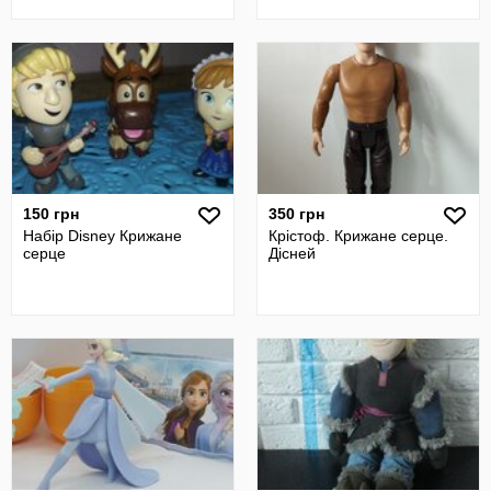
150 грн
350 грн
Набір Disney Крижане
Крістоф. Крижане серце.
серце
Дісней