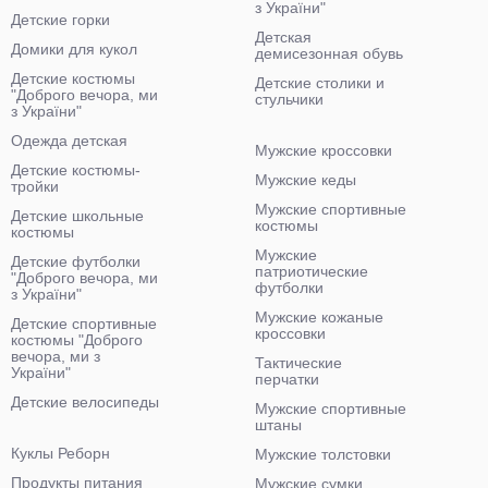
з України"
Детские горки
Детская
Домики для кукол
демисезонная обувь
Детские костюмы
Детские столики и
"Доброго вечора, ми
стульчики
з України"
Одежда детская
Мужские кроссовки
Детские костюмы-
Мужские кеды
тройки
Мужские спортивные
Детские школьные
костюмы
костюмы
Мужские
Детские футболки
патриотические
"Доброго вечора, ми
футболки
з України"
Мужские кожаные
Детские спортивные
кроссовки
костюмы "Доброго
вечора, ми з
Тактические
України"
перчатки
Детские велосипеды
Мужские спортивные
штаны
Куклы Реборн
Мужские толстовки
Продукты питания
Мужские сумки