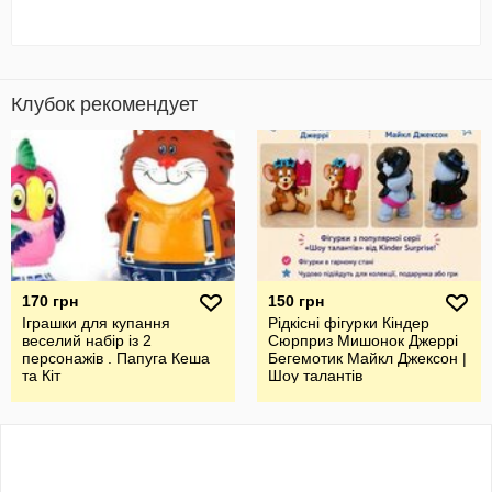
Клубок рекомендует
170 грн
150 грн
Іграшки для купання
Рідкісні фігурки Кіндер
веселий набір із 2
Сюрприз Мишонок Джеррі
персонажів . Папуга Кеша
Бегемотик Майкл Джексон |
та Кіт
Шоу талантів