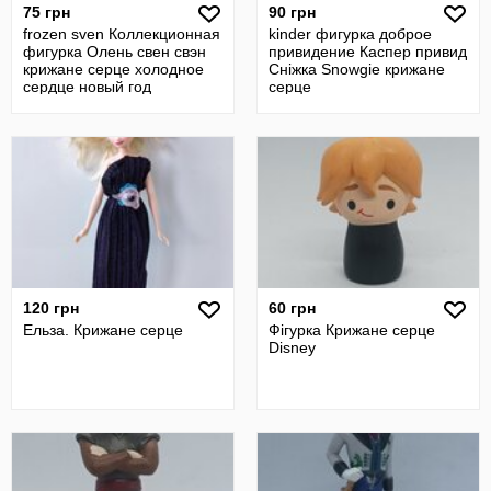
75 грн
90 грн
frozen sven Коллекционная
kinder фигурка доброе
фигурка Олень свен свэн
привидение Каспер привид
крижане серце холодное
Сніжка Snowgie крижане
сердце новый год
серце
120 грн
60 грн
Ельза. Крижане серце
Фігурка Крижане серце
Disney