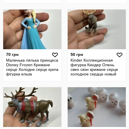
70 грн
50 грн
Маленька лялька принцеса
Kinder Коллекционная
Disney Frozen Крижане
фигурка Киндер Олень
серце Холодне серце кукла
свен свэн крижане серце
фігурка ельза
холодное сердце новый
год