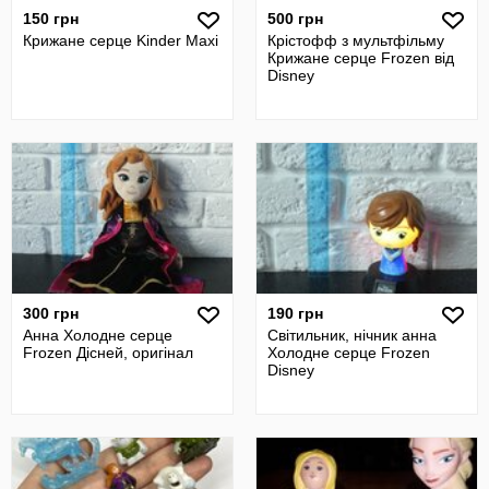
150 грн
500 грн
Крижане серце Kinder Maxi
Крістофф з мультфільму
Крижане серце Frozen від
Disney
300 грн
190 грн
Анна Холодне серце
Світильник, нічник анна
Frozen Дісней, оригінал
Холодне серце Frozen
Disney