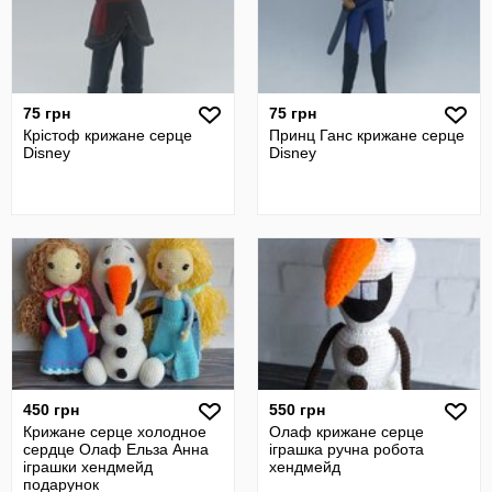
75 грн
75 грн
Крістоф крижане серце
Принц Ганс крижане серце
Disney
Disney
450 грн
550 грн
Крижане серце холодное
Олаф крижане серце
сердце Олаф Ельза Анна
іграшка ручна робота
іграшки хендмейд
хендмейд
подарунок