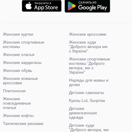
Женские куртки
Женские кроссовки
Женские спортивные
Женские худи
костюмы
"Доброго вечора ми
з України"
Женские платья
Женские спортивные
Женские кардиганы
костюмы "Доброго
вечора, ми з
Женская обувь
України"
Женские кожаные
Наряды для мамы и
кроссовки
дочки
Плитоноски
Детские самокаты
Женские
Куклы LoL Surprise
повседневные
платья
Детская
демисезонная
Женские кофты
одежда
Тактические рюкзаки
Детские худи
"Доброго вечора, ми