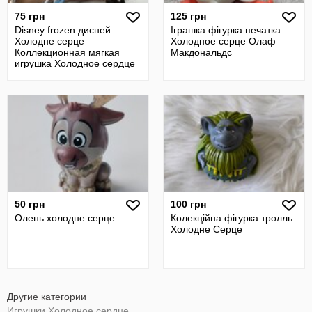
75 грн
125 грн
Disney frozen дисней
Іграшка фігурка печатка
Холодне серце
Холодное серце Олаф
Коллекционная мягкая
Макдональдс
игрушка Холодное сердце
олаф сніговик кінь
50 грн
100 грн
Олень холодне серце
Колекційна фігурка тролль
Холодне Серце
Другие категории
Игрушки Холодное сердце