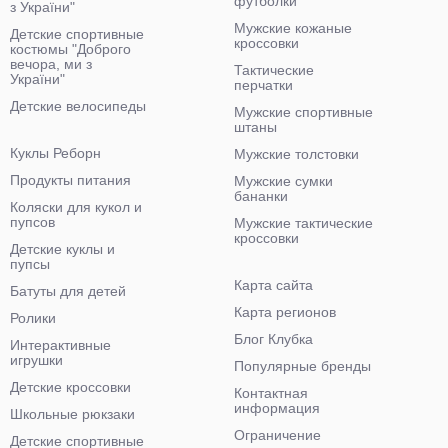
футболки
з України"
Мужские кожаные
Детские спортивные
кроссовки
костюмы "Доброго
вечора, ми з
Тактические
України"
перчатки
Детские велосипеды
Мужские спортивные
штаны
Куклы Реборн
Мужские толстовки
Продукты питания
Мужские сумки
бананки
Коляски для кукол и
пупсов
Мужские тактические
кроссовки
Детские куклы и
пупсы
Карта сайта
Батуты для детей
Карта регионов
Ролики
Блог Клубка
Интерактивные
игрушки
Популярные бренды
Детские кроссовки
Контактная
информация
Школьные рюкзаки
Ограничение
Детские спортивные