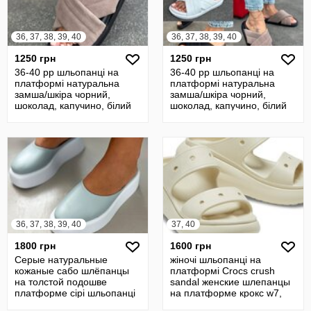
36, 37, 38, 39, 40
36, 37, 38, 39, 40
1250 грн
1250 грн
36-40 рр шльопанці на
36-40 рр шльопанці на
платформі натуральна
платформі натуральна
замша/шкіра чорний,
замша/шкіра чорний,
шоколад, капучино, білий
шоколад, капучино, білий
36, 37, 38, 39, 40
37, 40
1800 грн
1600 грн
Серые натуральные
жіночі шльопанці на
кожаные сабо шлёпанцы
платформі Crocs crush
на толстой подошве
sandal женские шлепанцы
платформе сірі шльопанці
на платформе крокс w7,
на платформі
w10