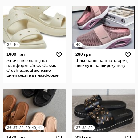
37, 40
40
1600 грн
280 грн
жіночі шльопанці на
Шльопанці на платформі,
платформі Crocs Classic
підійдуть на широку ногу.
Crush Sandal женские
шлепанцы на платформе
Crocs w7.w10
36, 37, 38, 39, 40, 41
37, 38, 39
1470 грн
310 грн