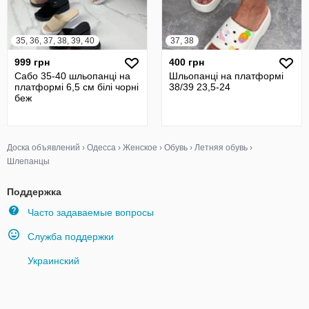
35, 36, 37, 38, 39, 40
37, 38
999 грн
400 грн
Сабо 35-40 шльопанці на
Шльопанці на платформі
платформі 6,5 см білі чорні
38/39 23,5-24
беж
Доска объявлений
›
Одесса
›
Женское
›
Обувь
›
Летняя обувь
›
Шлепанцы
Поддержка
Часто задаваемые вопросы
Служба поддержки
Украинский