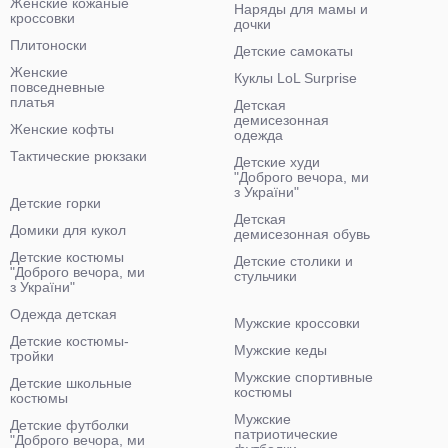
Женские кожаные
Наряды для мамы и
кроссовки
дочки
Плитоноски
Детские самокаты
Женские
Куклы LoL Surprise
повседневные
платья
Детская
демисезонная
Женские кофты
одежда
Тактические рюкзаки
Детские худи
"Доброго вечора, ми
з України"
Детские горки
Детская
Домики для кукол
демисезонная обувь
Детские костюмы
Детские столики и
"Доброго вечора, ми
стульчики
з України"
Одежда детская
Мужские кроссовки
Детские костюмы-
Мужские кеды
тройки
Мужские спортивные
Детские школьные
костюмы
костюмы
Мужские
Детские футболки
патриотические
"Доброго вечора, ми