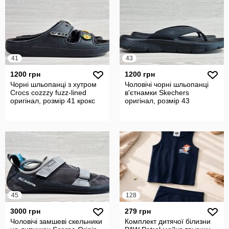
41
43
1200 грн
1200 грн
Чорні шльопанці з хутром
Чоловічі чорні шльопанці
Crocs cozzzy fuzz-lined
в'єтнамки Skechers
оригінал, розмір 41 крокс
оригінал, розмір 43
45
128
3000 грн
279 грн
Чоловічі замшеві скельники
Комплект дитячої білизни