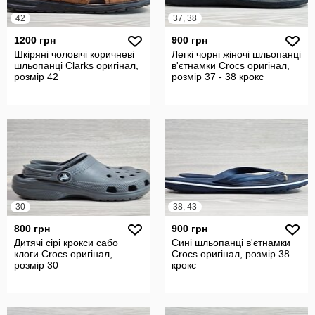
42
37, 38
1200 грн
900 грн
Шкіряні чоловічі коричневі
Легкі чорні жіночі шльопанці
шльопанці Clarks оригінал,
в'єтнамки Crocs оригінал,
розмір 42
розмір 37 - 38 крокс
30
38, 43
800 грн
900 грн
Дитячі сірі крокси сабо
Сині шльопанці в'єтнамки
клоги Crocs оригінал,
Crocs оригінал, розмір 38
розмір 30
крокс