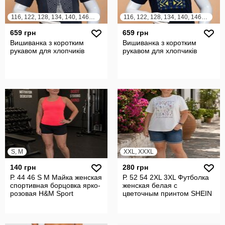
116, 122, 128, 134, 140, 146, 152, 158, 164
116, 122, 128, 134, 140, 146, 152, 158, 164
659 грн
659 грн
Вишиванка з коротким
Вишиванка з коротким
рукавом для хлопчиків
рукавом для хлопчиків
S, M
XXL, XXXL
140 грн
280 грн
Р. 44 46 S M Майка женская
Р. 52 54 2XL 3XL Футболка
спортивная борцовка ярко-
женская белая с
розовая H&M Sport
цветочным принтом SHEIN