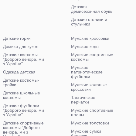
Детская
демисезонная обувь
Детские столики и
стульчики
Детские горки
Мужские кроссовки
Домики для кукол
Мужские кеды
Детские костюмы
Мужские спортивные
"Доброго вечора, ми
костюмы
з України"
Мужские
Одежда детская
патриотические
футболки
Детские костюмы-
тройки
Мужские кожаные
кроссовки
Детские школьные
костюмы
Тактические
перчатки
Детские футболки
"Доброго вечора, ми
Мужские спортивные
з України"
штаны
Детские спортивные
Мужские толстовки
костюмы "Доброго
Мужские сумки
вечора, ми з
бананки