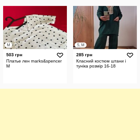
M
S, M
503 грн
285 грн
Платье лен marks&spencer
Класний костюм штани і
М
туніка розмір 16-18