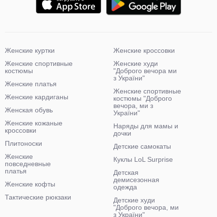
Женские куртки
Женские кроссовки
Женские спортивные
Женские худи
костюмы
"Доброго вечора ми
з України"
Женские платья
Женские спортивные
Женские кардиганы
костюмы "Доброго
вечора, ми з
Женская обувь
України"
Женские кожаные
Наряды для мамы и
кроссовки
дочки
Плитоноски
Детские самокаты
Женские
Куклы LoL Surprise
повседневные
платья
Детская
демисезонная
Женские кофты
одежда
Тактические рюкзаки
Детские худи
"Доброго вечора, ми
з України"