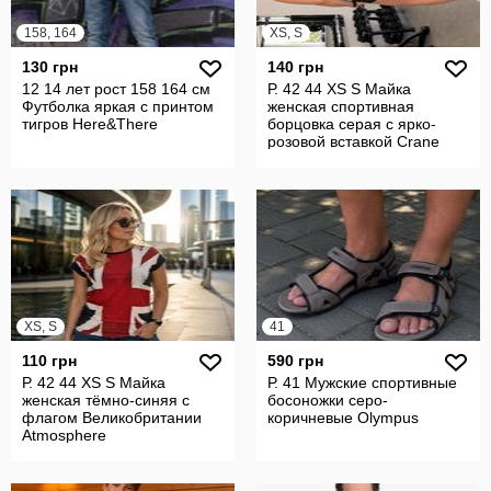
158, 164
XS, S
130 грн
140 грн
12 14 лет рост 158 164 см
Р. 42 44 XS S Майка
Футболка яркая с принтом
женская спортивная
тигров Here&There
борцовка серая с ярко-
розовой вставкой Crane
XS, S
41
110 грн
590 грн
Р. 42 44 XS S Майка
Р. 41 Мужские спортивные
женская тёмно-синяя с
босоножки серо-
флагом Великобритании
коричневые Olympus
Atmosphere