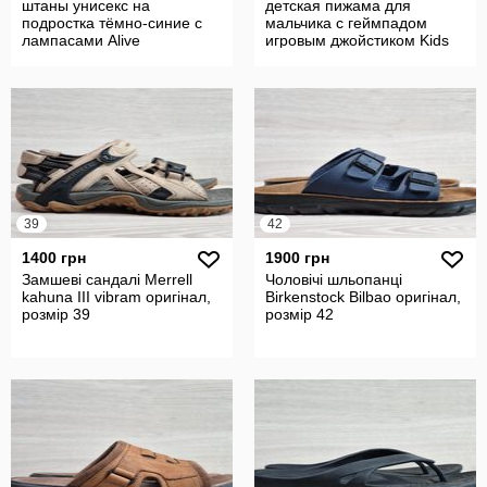
штаны унисекс на
детская пижама для
подростка тёмно-синие с
мальчика с геймпадом
лампасами Alive
игровым джойстиком Kids
39
42
1400 грн
1900 грн
Замшеві сандалі Merrell
Чоловічі шльопанці
kahuna III vibram оригінал,
Birkenstock Bilbao оригінал,
розмір 39
розмір 42