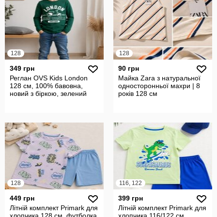
128
128
349 грн
90 грн
Реглан OVS Kids London
Майка Zara з натуральної
128 см, 100% бавовна,
односторонньої махри | 8
новий з біркою, зелений
років 128 см
128
116, 122
449 грн
399 грн
Літній комплект Primark для
Літній комплект Primark для
хлопчика 128 см, футболка
хлопчика 116/122 см,