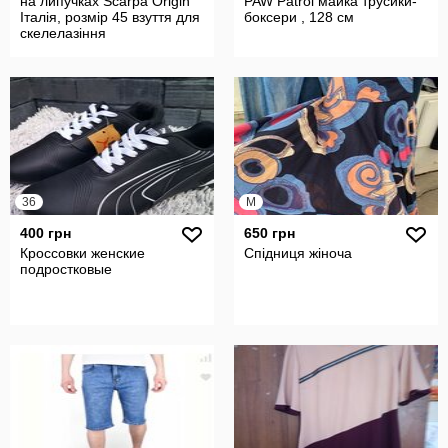
на липучках Scarpa Origin
PAW Patrol майка трусики-
Італія, розмір 45 взуття для
боксери , 128 см
скелелазіння
36
M
400 грн
650 грн
Кроссовки женские
Спідниця жіноча
подростковые