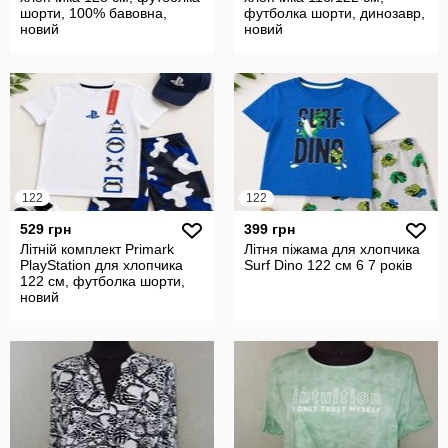
шорти, 100% бавовна,
футболка шорти, динозавр,
новий
новий
122
122
529 грн
399 грн
Літній комплект Primark
Літня піжама для хлопчика
PlayStation для хлопчика
Surf Dino 122 см 6 7 років
122 см, футболка шорти,
новий