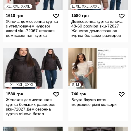
XL, XXL, XXXL
L, XL, XXL, XXXL
1610 грн
1580 грн
Жіноча демісезонна куртка
Демісезонна куртка жіноча
з утеплювачем чудової
48-60 розміри sku-72027
якості sku-72067 женская
Женская демисезонная
демисезонная куртка
куртка больших размеров
L, XL, XXL, XXXL
S, M
1580 грн
740 грн
Женская демисезонная
Блуза блузка котон
куртка больших размеров
мереживо різні кольори
sku-72027 Демісезонна
куртка жіноча батал