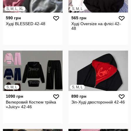
S, M, L, XL
S, M, L
590 грн
565 грн
Худі BLESSED 42-48
Худі Oversize на флісі 42-
48
S, M, L
S, M, L
1090 грн
890 грн
Велюровий Костюм трійка
Зіп-Худі двосторонній 42-46
«Juicy» 42-46