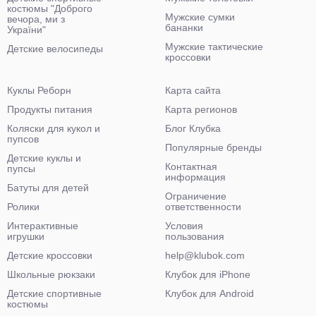
костюмы "Доброго
Мужские сумки
вечора, ми з
бананки
України"
Мужские тактические
Детские велосипеды
кроссовки
Куклы Реборн
Карта сайта
Продукты питания
Карта регионов
Коляски для кукол и
Блог Клубка
пупсов
Популярные бренды
Детские куклы и
Контактная
пупсы
информация
Батуты для детей
Ограничение
Ролики
ответственности
Интерактивные
Условия
игрушки
пользования
Детские кроссовки
help@klubok.com
Школьные рюкзаки
Клубок для iPhone
Детские спортивные
Клубок для Android
костюмы