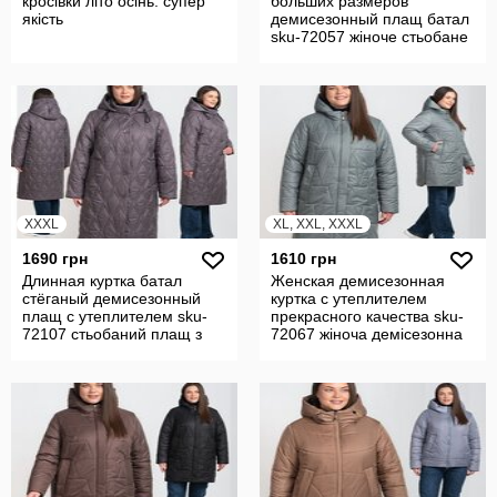
кросівки літо осінь. супер
больших размеров
якість
демисезонный плащ батал
sku-72057 жіноче стьобане
пальто
XXXL
XL, XXL, XXXL
1690 грн
1610 грн
Длинная куртка батал
Женская демисезонная
стёганый демисезонный
куртка с утеплителем
плащ с утеплителем sku-
прекрасного качества sku-
72107 стьобаний плащ з
72067 жіноча демісезонна
утеплювачем
куртка