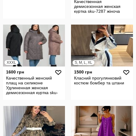
Качественная
демисезонная женская
куртка sku-7287 жіноча
куртка демі батал
XXXL
S, M, L, XL
1600 грн
1500 грн
Качественный женский
Класний прогулянковий
плащ на силиконе
костюм бомбер та штани
Удлиненная женская
демисезонная куртка sku-
7247 жіноча куртка