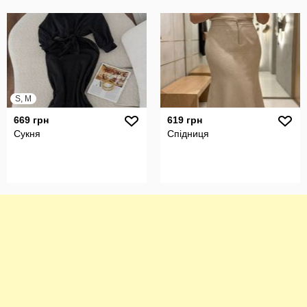
S, M
669 грн
619 грн
Сукня
Спідниця