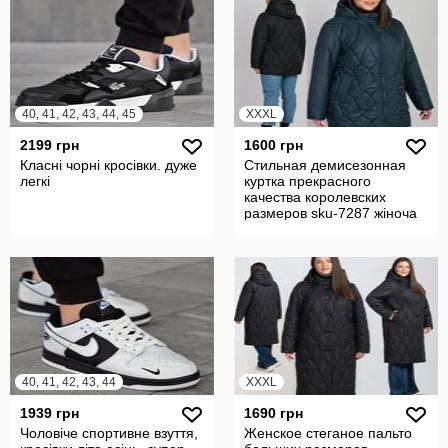
40, 41, 42, 43, 44, 45
XXXL
2199 грн
1600 грн
Класні чорні кросівки. дуже
Стильная демисезонная
легкі
куртка прекрасного
качества королевских
размеров sku-7287 жіноча
куртка батал
40, 41, 42, 43, 44
XXXL
1939 грн
1690 грн
Чоловіче спортивне взуття,
Женское стеганое пальто