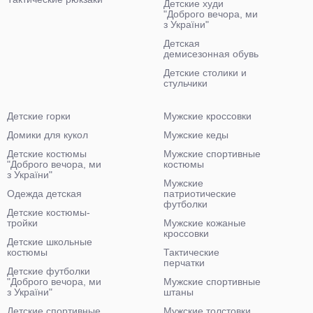
Детские худи
"Доброго вечора, ми
з України"
Детская
демисезонная обувь
Детские столики и
стульчики
Детские горки
Мужские кроссовки
Домики для кукол
Мужские кеды
Детские костюмы
Мужские спортивные
"Доброго вечора, ми
костюмы
з України"
Мужские
Одежда детская
патриотические
футболки
Детские костюмы-
тройки
Мужские кожаные
кроссовки
Детские школьные
костюмы
Тактические
перчатки
Детские футболки
"Доброго вечора, ми
Мужские спортивные
з України"
штаны
Детские спортивные
Мужские толстовки