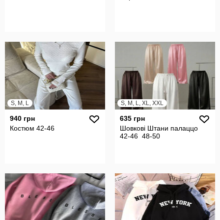
S, M, L
S, M, L, XL, XXL
940 грн
635 грн
Костюм 42-46
Шовкові Штани палаццо
42-46 48-50