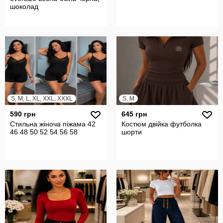
шоколад
S, M, L, XL, XXL, XXXL
S, M
590 грн
645 грн
Стильна жіноча піжама 42
Костюм двійка футболка
46 48 50 52 54 56 58
шорти