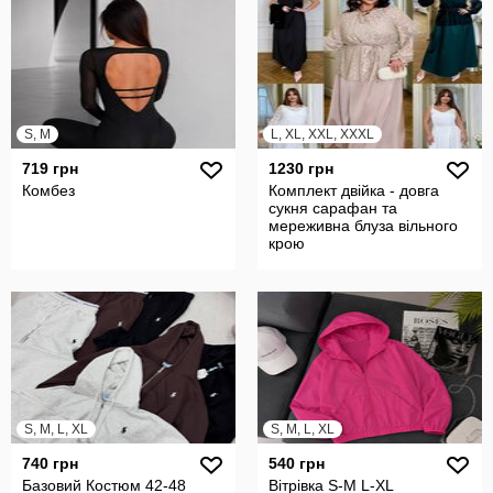
S, M
L, XL, XXL, XXXL
719 грн
1230 грн
Комбез
Комплект двійка - довга
сукня сарафан та
мереживна блуза вільного
крою
S, M, L, XL
S, M, L, XL
740 грн
540 грн
Базовий Костюм 42-48
Вітрівка S-М L-XL