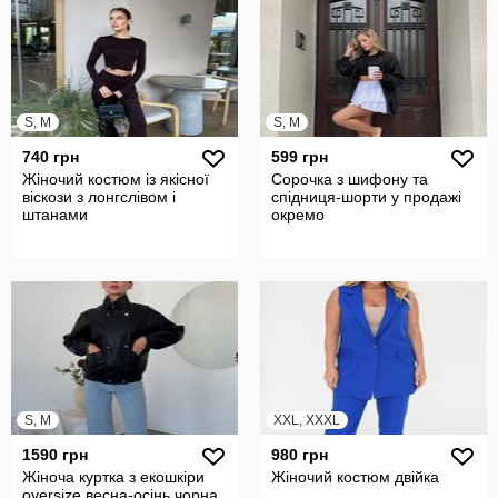
S, M
S, M
740 грн
599 грн
Жіночий костюм із якісної
Сорочка з шифону та
віскози з лонгслівом і
спідниця-шорти у продажі
штанами
окремо
S, M
XXL, XXXL
1590 грн
980 грн
Жіноча куртка з екошкіри
Жіночий костюм двійка
oversize весна-осінь чорна,