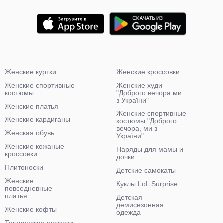
Женские куртки
Женские кроссовки
Женские спортивные
Женские худи
костюмы
"Доброго вечора ми
з України"
Женские платья
Женские спортивные
Женские кардиганы
костюмы "Доброго
вечора, ми з
Женская обувь
України"
Женские кожаные
Наряды для мамы и
кроссовки
дочки
Плитоноски
Детские самокаты
Женские
Куклы LoL Surprise
повседневные
платья
Детская
демисезонная
Женские кофты
одежда
Тактические рюкзаки