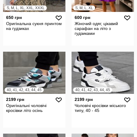
S, M, L, XL, XXL, XXXL
S, M, L, XL
650 грн
600 грн
Оригінальна сукня принтом
Жіночий одяг, цікавий
на гудзиках
сарафан на літо з
гудзиками
40, 41, 42, 43, 44, 45
40, 41, 42, 43, 44, 45
2199 грн
2199 грн
Оригінальні чоловічі
Чоловічі кросівки міського
кросівки літо осінь
типу, 40 - 45