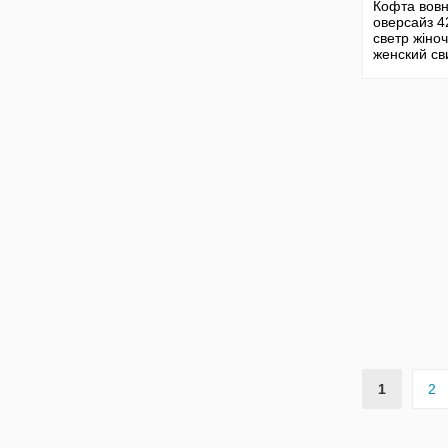
Кофта вов
оверсайз 4
светр жіно
женский св
теплый дж
вязаный ко
1
2