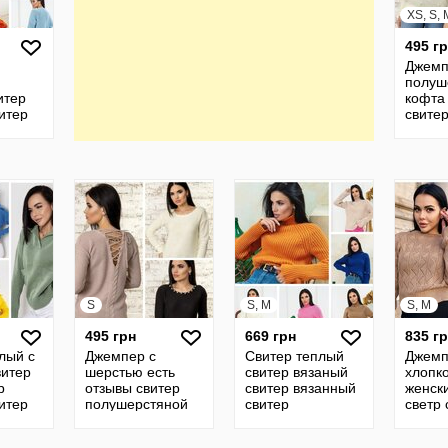
XS, S, 
495 г
Джемп
полуш
итер
кофта
итер
свитер
полуш
кофта
кофта
кофты
S
S, M
S, M
495 грн
669 грн
835 г
лый с
Джемпер с
Свитер теплый
Джемп
витер
шерстью есть
свитер вязаный
хлопк
р
отзывы свитер
свитер вязанный
женск
итер
полушерстяной
свитер
светр 
кофта жіноча
полушерстяной
корот
ветр
светр свитера
под шею
свите