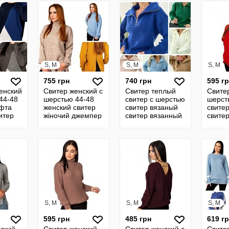
кофты 4
джемпер
вязанный кофта
30
S, M
S, M
S, M
755 грн
740 грн
595 г
енский
Свитер женский с
Свитер теплый
Свите
44-48
шерстью 44-48
свитер с шерстью
шерст
офта
женский свитер
свитер вязаный
свитер
итер
жіночий джемпер
свитер вязанный
свите
итер
женский кофта
джемпер
шерст
ча 4
женская кофта 4
вязанный кофта
джемп
30
кофта
S, M
S, M
S, M
595 грн
485 грн
619 г