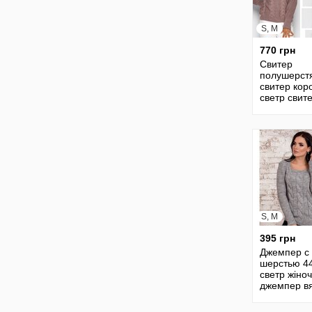
S, M
770 грн
Свитер
полушерст
свитер кор
светр свит
горло вяза
джемпер т
кофта 30
S, M
395 грн
Джемпер с
шерстью 4
светр жіно
джемпер в
свитер коф