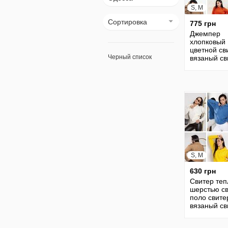
S, M
Сортировка
775 грн
Джемпер
хлопковый
цветной св
Черный список
вязаный св
вязанный
джемпер
вязанный 
30
S, M
630 грн
Свитер теп
шерстью с
поло свите
вязаный св
вязанный
джемпер с