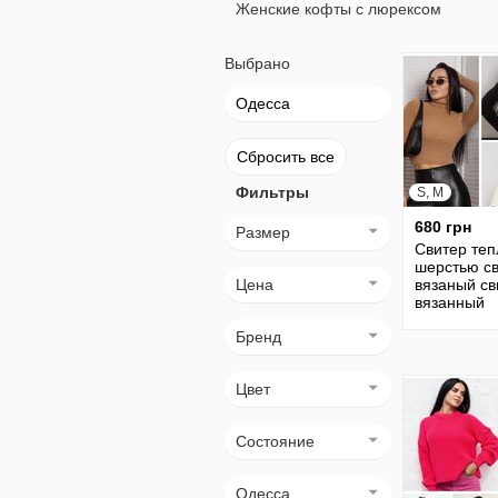
Женские кофты с люрексом
Выбрано
Одесса
Сбросить все
Фильтры
S, M
680 грн
Размер
Свитер теп
шерстью с
Цена
вязаный св
вязанный
джемпер к
Бренд
светр свит
кофты 30
Цвет
Состояние
Одесса