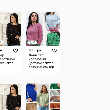
M
S, M
рн
699 грн
ер
Джемпер
ерстяной
хлопковый
 женская
цветной свитер
р
вязаный свитер
ерстяной
вязанный
 жіноча
джемпер
ра кофты 4
вязанный кофта
30