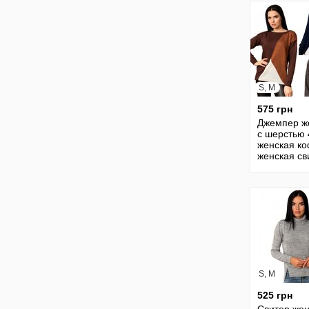
кофта 30
S, M
575 грн
Джемпер ж
с шерстью 
женская к
женская св
женский св
кофта жіно
S, M
525 грн