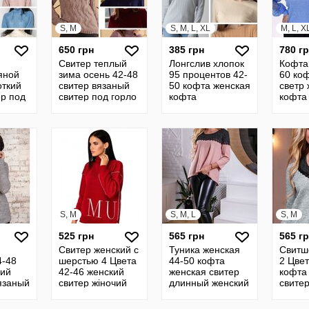
S, M
S, M, L, XL
M, L, X
650 грн
385 грн
780 г
Свитер теплый
Лонгслив хлопок
Кофта
яной
зима осень 42-48
95 процентов 42-
60 коф
откий
свитер вязаный
50 кофта женская
светр
ер под
свитер под горло
кофта
кофта
нный
светр джемпер
трикотажная
джемп
еплый
вязанный кофта
кофта джемпер
16
19
свитер светр 29
S, M
S, M, L
S, M
525 грн
565 грн
565 г
Свитер женский с
Туника женская
Свитш
4-48
шерстью 4 Цвета
44-50 кофта
2 Цвет
чий
42-46 женский
женская свитер
кофта
язаный
свитер жіночий
длинный женский
свите
та 4
джемпер вязаный
джемпер свитер
джемп
кофта женская 4
жіночий 1
жіночи