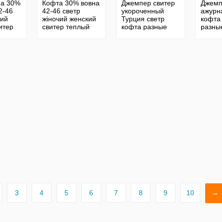
на 30%
Кофта 30% вовна
Джемпер свитер
Джемп
2-46
42-46 светр
укороченный
ажурн
чий
жіночий женский
Турция светр
кофта
итер
свитер теплый
кофта разные
разны
емпер
джемпер вязаный
цвета
фта 4
кофта 30
3
4
5
6
7
8
9
10
→