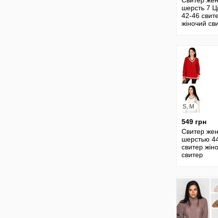
Свитер жен
шерсть 7 Ц
42-46 свит
жіночий св
шерстяной
джемпер ж
кофта женс
S, M
549 грн
Свитер жен
шерстью 4
свитер жін
свитер
шерстяной
джемпер в
кофта женс