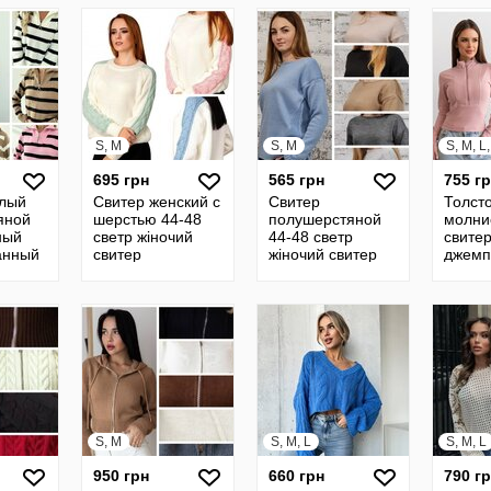
S, M
S, M
S, M, L
695 грн
565 грн
755 г
плый
Свитер женский с
Свитер
Толсто
яной
шерстью 44-48
полушерстяной
молни
ный
светр жіночий
44-48 светр
свитер
анный
свитер
жіночий свитер
джемп
полушерстяной
вязаный джемпер
корот
кофта
джемпер вязаный
вязанный кофта
женск
кофта 4
4
S, M
S, M, L
S, M, L
950 грн
660 грн
790 г