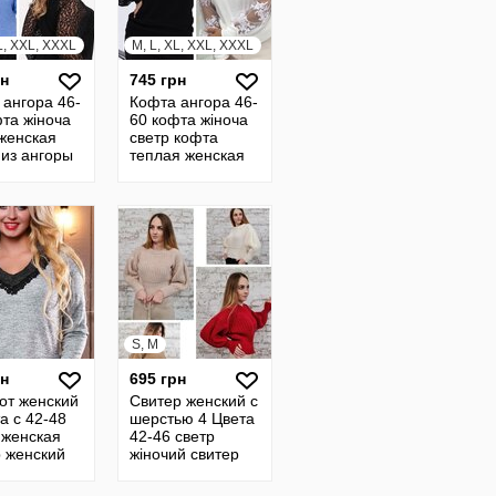
L, XXL, XXXL
M, L, XL, XXL, XXXL
рн
745 грн
 ангора 46-
Кофта ангора 46-
та жіноча
60 кофта жіноча
 женская
светр кофта
 из ангоры
теплая женская
ер свитер
из ангоры
джемпер свитер
16
S, M
рн
695 грн
от женский
Свитер женский с
а с 42-48
шерстью 4 Цвета
 женская
42-46 светр
р женский
жіночий свитер
ер свитер
вязаный джемпер
й 1
вязанный кофта