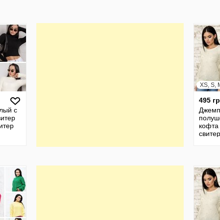
XS, S, 
495 г
лый с
Джемп
витер
полуш
итер
кофта
свите
офта
полуш
ера
кофта
свите