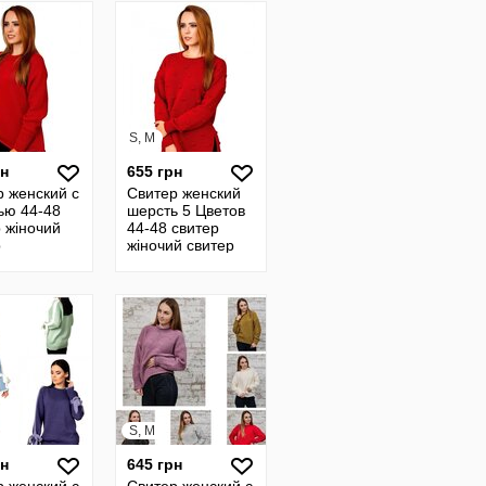
кофта 4
S, M
рн
655 грн
р женский с
Свитер женский
ью 44-48
шерсть 5 Цветов
 жіночий
44-48 свитер
р
жіночий свитер
яной
шерстяной
ер женский
джемпер женский
 4
кофта женская 4
S, M
рн
645 грн