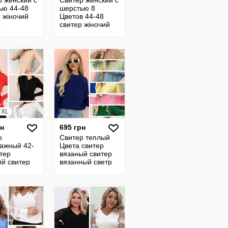
р женский с
Свитер женский с
ью 44-48
шерстью 8
 жіночий
Цветов 44-48
р
свитер жіночий
яной
свитер вязаный
ер женский
джемпер
 4
вязанный кофта
4
, XL
рн
695 грн
р
Свитер теплый
тажный 42-
Цвета свитер
тер
вязаный свитер
ий свитер
вязанный светр
 женская
джемпер
ер 23
вязанный кофта
30