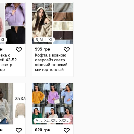
4
, XL
S, M, L, XL
рн
995 грн
вка с
Кофта з вовною
ей 42-52
оверсайз светр
 светр
жіночий женский
ер
свитер теплый
кая кофта
полушерстяной
ая кофта 23
джемпер вязаный
кофта 4
M, L, XL, XXL, XXXL
рн
620 грн