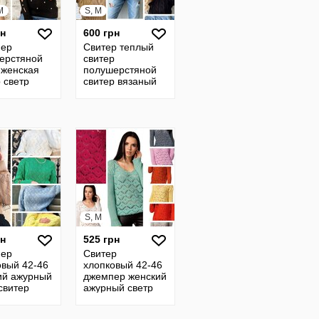
M
S, M
рн
600 грн
ер
Свитер теплый
ерстяной
свитер
 женская
полушерстяной
 светр
свитер вязаный
ерстяной
свитер вязанный
 жіноча
джемпер светр
 свитера 4
кофта 30
S, M
рн
525 грн
ер
Свитер
овый 42-46
хлопковый 42-46
ий ажурный
джемпер женский
свитер
ажурный светр
кий кофта
кофта женская
ра кофты 30
женский свитера