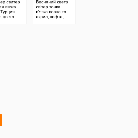
ер свитер
Весняний светр
ая вязка
світер тонка
 Турция
в'язка вовна та
е цвета
акрил, кофта,
джемпер свитер