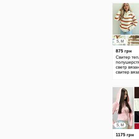
S, M
875 грн
Свитер те
полушерст
светр вяза
свитер вяз
джемпер
вязанный 
женская 30
S, M
1175 грн