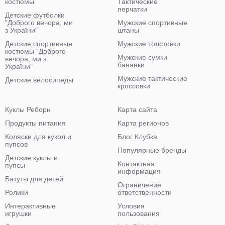
костюмы
Тактические
перчатки
Детские футболки
"Доброго вечора, ми
Мужские спортивные
з України"
штаны
Детские спортивные
Мужские толстовки
костюмы "Доброго
Мужские сумки
вечора, ми з
бананки
України"
Мужские тактические
Детские велосипеды
кроссовки
Куклы Реборн
Карта сайта
Продукты питания
Карта регионов
Коляски для кукол и
Блог Клубка
пупсов
Популярные бренды
Детские куклы и
Контактная
пупсы
информация
Батуты для детей
Ограничение
Ролики
ответственности
Интерактивные
Условия
игрушки
пользования