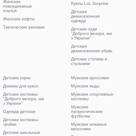
Женские
Куклы LoL Surprise
повседневные
платья
Детская
демисезонная
Женские кофты
одежда
Тактические рюкзаки
Детские худи
"Доброго вечора, ми
з України"
Детская
демисезонная обувь
Детские столики и
стульчики
Детские горки
Мужские кроссовки
Домики для кукол
Мужские кеды
Детские костюмы
Мужские спортивные
"Доброго вечора, ми
костюмы
з України"
Мужские
Одежда детская
патриотические
футболки
Детские костюмы-
тройки
Мужские кожаные
кроссовки
Детские школьные