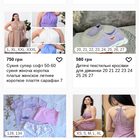
L, XL, XXL, XXXL
20, 21, 22, 23, 24, 25, 26, 27
750 грн
580 грн
Сукня супер софт 50-60
Дитячі текстильні кросівки
сукня жіноча коротка
для дівчинки 20 21 22 23 24
платье женское летнее
25 26 27
короткое плаття сарафан 7
128, 134
XS, S, M, L, XL