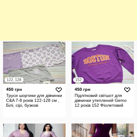
122, 128
152
450 грн
450 грн
Труси шортики для дівчинки
Підлітковий світшот для
C&A 7-8 років 122-128 см ,
дівчинки утеплений Gemo
Білі, сірі, бузкові
12 років 152 Фіолетовий