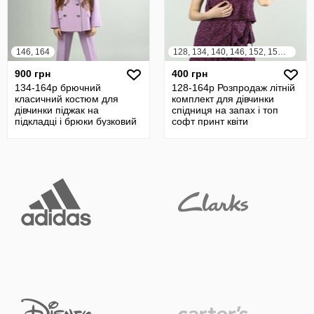
146, 164
128, 134, 140, 146, 152, 158, 164
900 грн
400 грн
134-164р брючний
128-164р Розпродаж літній
класичний костюм для
комплект для дівчинки
дівчинки піджак на
спідниця на запах і топ
підкладці і брюки бузковий
софт принт квіти
підлітковий
підлітковий