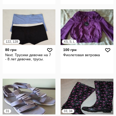
122, 128
XS, S, L
80 грн
100 грн
Next. Трусики девочке на 7
Фиолетовая ветровка
- 8 лет девочке, трусы.
31
33, 34