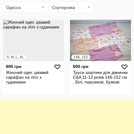
Одесса
Сортировка
S, M, L, XL
146, 152
600 грн
600 грн
Жіночий одяг, цікавий
Труси шортики для дівчинки
сарафан на літо з
C&A 11-12 років 146-152 см
гудзиками
, Білі, персикові, бузкові