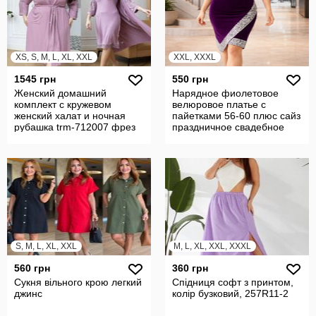
XS, S, M, L, XL, XXL
XXL, XXXL
1545 грн
550 грн
Женский домашний
Нарядное фиолетовое
комплект с кружевом
велюровое платье с
женский халат и ночная
пайетками 56-60 плюс сайз
рубашка trm-712007 фрез
праздничное свадебное
коктейльное б
S, M, L, XL, XXL
M, L, XL, XXL, XXXL
560 грн
360 грн
Сукня вільного крою легкий
Спідниця софт з принтом,
джинс
колір бузковий, 257R11-2