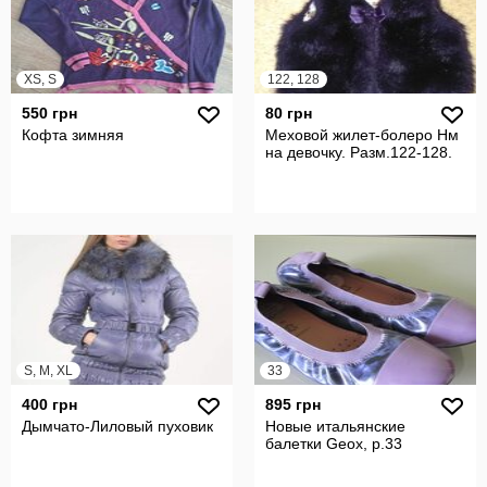
XS, S
122, 128
550 грн
80 грн
Кофта зимняя
Меховой жилет-болеро Нм
на девочку. Разм.122-128.
S, M, XL
33
400 грн
895 грн
Дымчато-Лиловый пуховик
Новые итальянские
балетки Geox, р.33