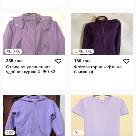
XL, XXL
L, XL, XXL
335 грн
160 грн
Отличная удлиненная
Флісова гарна кофта на
удобная куртка,XL/50-52
блискавці
134
M, L