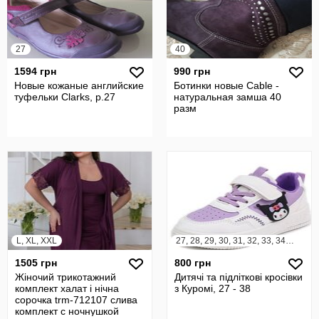
27
40
1594 грн
990 грн
Новые кожаные английские
Ботинки новые Cable -
туфельки Clarks, р.27
натуральная замша 40
разм
L, XL, XXL
27, 28, 29, 30, 31, 32, 33, 34, 35, 36, 37, 38
1505 грн
800 грн
Жіночий трикотажний
Дитячі та підліткові кросівки
комплект халат і нічна
з Куромі, 27 - 38
сорочка trm-712107 слива
комплект с ночнушкой