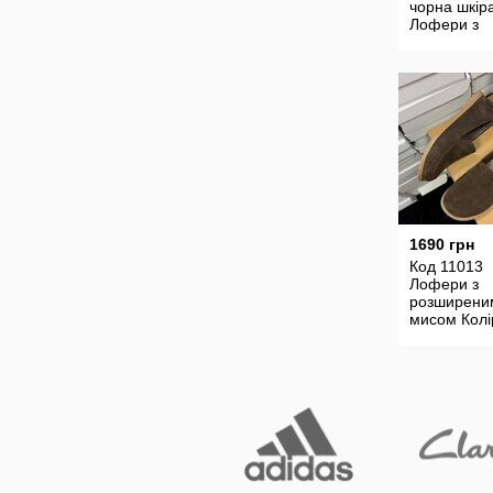
чорна шкір
Лофери з
анатомічн
мисом Мат
Натуральн
замша
1690 грн
Код 11013
Лофери з
розширени
мисом Колі
Коричневий
Шоколад
Матеріал
Натуральн
замша