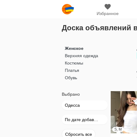
Избранное
Доска объявлений в
Женское
Верхняя одежда
Костюмы
Платья
Обувь
Выбрано
Одесса
По дате добавления
S, M
Сбросить все