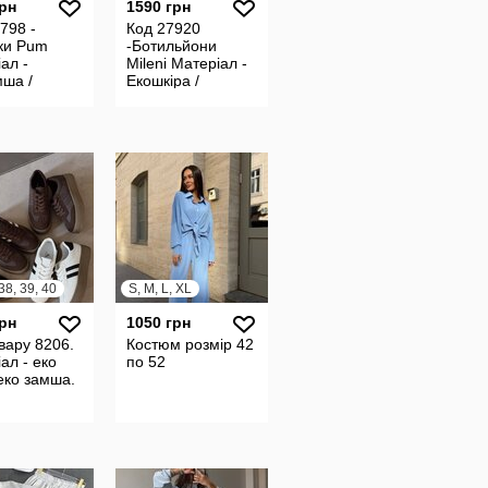
грн
1590 грн
798 -
Код 27920
ки Pum
-Ботильйони
ал -
Mileni Матеріал -
мша /
Екошкіра /
іра
Екозамша
Всередині - Фліс
Сезон - Демі
38, 39, 40
S, M, L, XL
грн
1050 грн
вару 8206.
Костюм розмір 42
ал - еко
по 52
еко замша.