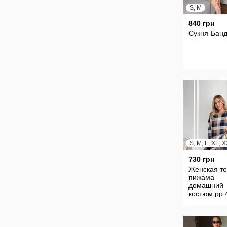
S, M
840 грн
Сукня-Бан
730 грн
Женская т
пижама
домашний
костюм рр 