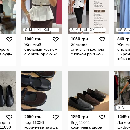
S, M, L, XL, XXL, XXXL
S, M, L, XL, XXL, XXXL
1000 грн
1050 грн
849 гр
Женский
Женский
Женск
орого
стильный костюм
стильный костюм
стиль
є будь-
с юбкой рр 42-52
с юбкой рр 42-52
широк
юбка в
расцве
52
2050 грн
1890 грн
1449 
чорна
Код 11036
Код 11041
Легкое
11030
коричнева замша
коричнева шкіра
шифон