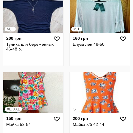
M, L
M, L
200 грн
160 грн
Туника для беременных
Блуза лен 48-50
46-48 р.
XL, XXL
S
150 грн
200 грн
Майка 52-54
Майка х/б 42-44