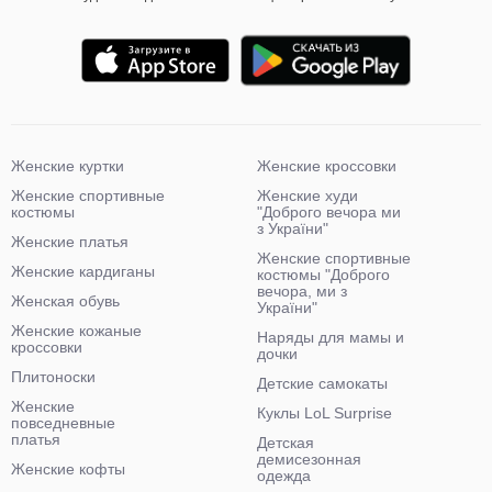
Женские куртки
Женские кроссовки
Женские спортивные
Женские худи
костюмы
"Доброго вечора ми
з України"
Женские платья
Женские спортивные
Женские кардиганы
костюмы "Доброго
вечора, ми з
Женская обувь
України"
Женские кожаные
Наряды для мамы и
кроссовки
дочки
Плитоноски
Детские самокаты
Женские
Куклы LoL Surprise
повседневные
платья
Детская
демисезонная
Женские кофты
одежда