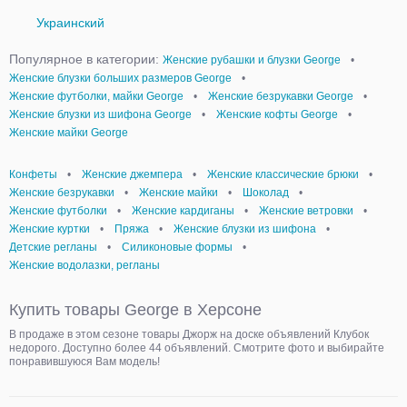
Украинский
Популярное в категории:
Женские рубашки и блузки George
•
Женские блузки больших размеров George
•
Женские футболки, майки George
•
Женские безрукавки George
•
Женские блузки из шифона George
•
Женские кофты George
•
Женские майки George
Конфеты
•
Женские джемпера
•
Женские классические брюки
•
Женские безрукавки
•
Женские майки
•
Шоколад
•
Женские футболки
•
Женские кардиганы
•
Женские ветровки
•
Женские куртки
•
Пряжа
•
Женские блузки из шифона
•
Детские регланы
•
Силиконовые формы
•
Женские водолазки, регланы
Купить товары George в Херсоне
В продаже в этом сезоне товары Джорж на доске объявлений Клубок
недорого. Доступно более 44 объявлений. Смотрите фото и выбирайте
понравившуюся Вам модель!