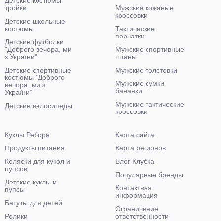
Детские костюмы-
тройки
Мужские кожаные
кроссовки
Детские школьные
костюмы
Тактические
перчатки
Детские футболки
"Доброго вечора, ми
Мужские спортивные
з України"
штаны
Детские спортивные
Мужские толстовки
костюмы "Доброго
Мужские сумки
вечора, ми з
бананки
України"
Мужские тактические
Детские велосипеды
кроссовки
Куклы Реборн
Карта сайта
Продукты питания
Карта регионов
Коляски для кукол и
Блог Клубка
пупсов
Популярные бренды
Детские куклы и
Контактная
пупсы
информация
Батуты для детей
Ограничение
Ролики
ответственности