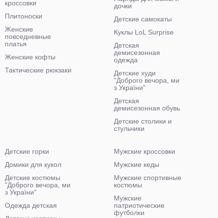
кроссовки
дочки
Плитоноски
Детские самокаты
Женские
Куклы LoL Surprise
повседневные
платья
Детская
демисезонная
Женские кофты
одежда
Тактические рюкзаки
Детские худи
"Доброго вечора, ми
з України"
Детская
демисезонная обувь
Детские столики и
стульчики
Детские горки
Мужские кроссовки
Домики для кукол
Мужские кеды
Детские костюмы
Мужские спортивные
"Доброго вечора, ми
костюмы
з України"
Мужские
Одежда детская
патриотические
футболки