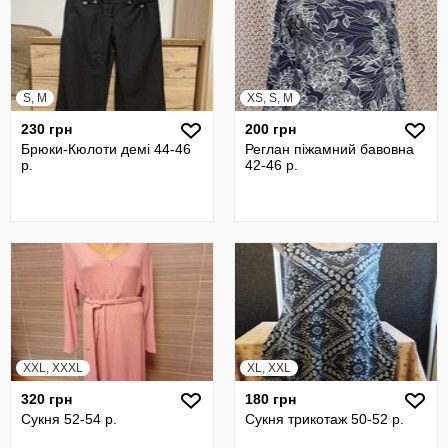
S, M
XS, S, M
230 грн
200 грн
Брюки-Кюлоти демі 44-46
Реглан піжамний бавовна
р.
42-46 р.
XXL, XXXL
XL, XXL
320 грн
180 грн
Сукня 52-54 р.
Сукня трикотаж 50-52 р.