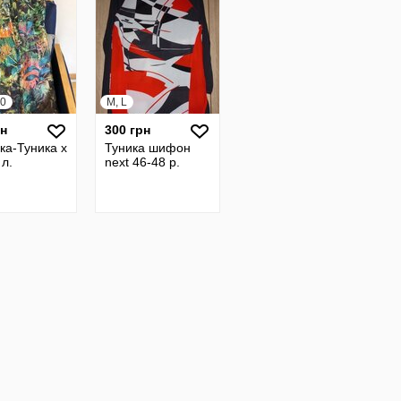
40
M, L
рн
300 грн
ка-Туника х
Туника шифон
 л.
next 46-48 р.