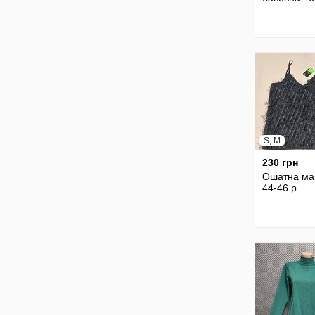
S, M
230 грн
Ошатна ма
44-46 р.