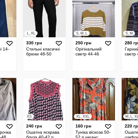
L, XL
S, M, L
S, M
330 грн
250 грн
280 г
і 14-
Стильні класичні
Орігінальний
Гарни
брюки 48-50
светр 44-46
светр 
XS
XL, XXL
M, L, X
240 грн
160 грн
220 г
рочка
Ошатна яскрава
Туніка віскоза 50-
Ошат
-48
блуза 40-42 р
52 р нюанс
шифон