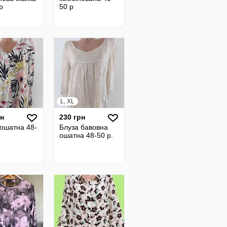
р
50 р
L, XL
рн
230 грн
 ошатна 48-
Блуза бавовна
ошатна 48-50 р.