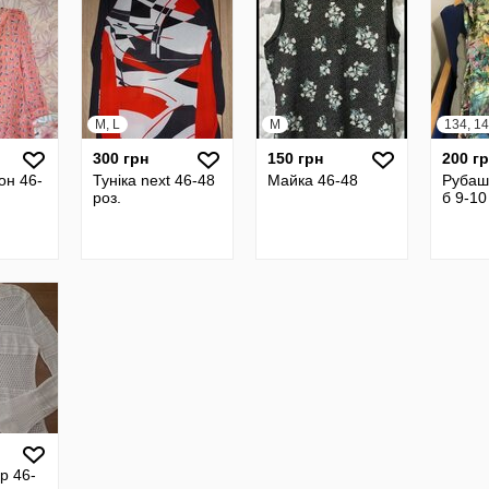
M, L
M
134, 1
300 грн
150 грн
200 г
он 46-
Туніка next 46-48
Майка 46-48
Рубаш
роз.
б 9-10
р 46-