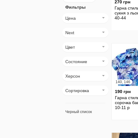
270 грн
Фильтры
Гарна стил
сукня з ль
40-44
Цена
Next
Цвет
Состояние
Херсон
140, 146
Сортировка
190 грн
Гарна стил
сорочка ба
10-11 р
Черный список