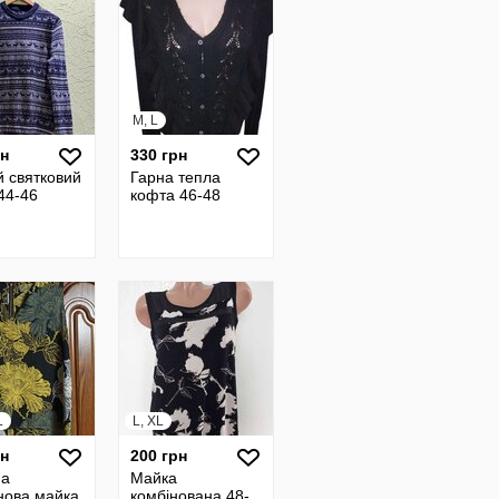
M, L
рн
330 грн
й святковий
Гарна тепла
44-46
кофта 46-48
L
L, XL
рн
200 грн
на
Майка
ова майка
комбінована 48-