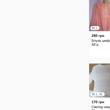
M, L
280 грн
Блуза шиф
48 р.
M, L, XL
170 грн
Свитер ажу