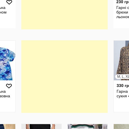
230 гр
ьна
Гарні 
оном
брюки 
льоно
M, L, X
330 г
ьна
Гарна 
вовна
сукня 