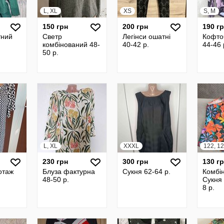
L, XL
XS
S, M
150 грн
200 грн
190 г
тний
Светр
Легінси ошатні
Кофто
комбінований 48-
40-42 р.
44-46 
50 р.
L, XL
XXXL
122, 1
230 грн
300 грн
130 г
отаж
Блуза фактурна
Сукня 62-64 р.
Комбі
48-50 р.
Сукня 
8 р.