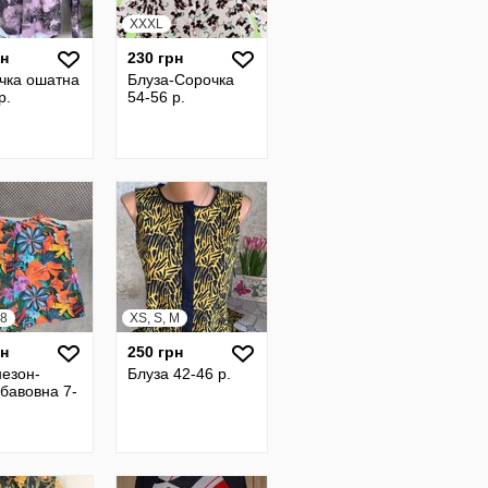
XXXL
рн
230 грн
чка ошатна
Блуза-Сорочка
р.
54-56 р.
28
XS, S, M
рн
250 грн
незон-
Блуза 42-46 р.
бавовна 7-