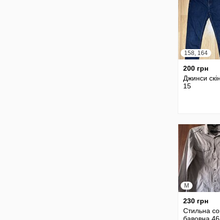
158, 164
200 грн
Джинси скін
15
M
230 грн
Стильна со
бавовна 46