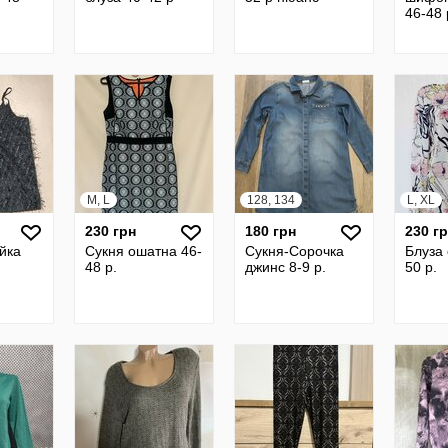
46-48 
M, L
128, 134
L, XL
230 грн
180 грн
230 г
йка
Сукня ошатна 46-
Сукня-Сорочка
Блуза
48 р.
джинс 8-9 р.
50 р.