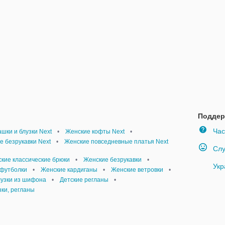
Поддер
Час
шки и блузки Next
•
Женские кофты Next
•
е безрукавки Next
•
Женские повседневные платья Next
Слу
кие классические брюки
•
Женские безрукавки
•
Укр
футболки
•
Женские кардиганы
•
Женские ветровки
•
лузки из шифона
•
Детские регланы
•
ки, регланы