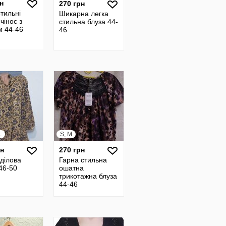
н
270 грн
стильні
Шикарна легка
чінос з
стильна блуза 44-
м 44-46
46
L
S, M
рн
270 грн
ділова
Гарна стильна
46-50
ошатна
трикотажна блуза
44-46