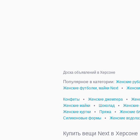
Доска объявлений в Херсоне
Популярное в категории:
Женские руба
Женские футболки, майки Next
•
Женски
Конфеты
•
Женские джемпера
•
Женс
Женские майки
•
Шоколад
•
Женские 
Женские куртки
•
Пряжа
•
Женские б
Силиконовые формы
•
Женские водолаз
Купить вещи Next в Херсоне