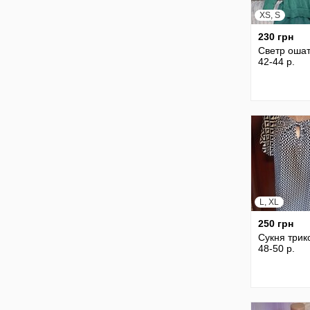
XS, S
230 грн
Светр оша
42-44 р.
L, XL
250 грн
Сукня трик
48-50 р.