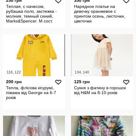
250 грн
350 грн
Теплая, с начесом,
Нарядное платье на
рубашка поло, застежка -
девочку оранжевое с
молния, темный синий,
принтом осень, листочки,
Marks&Spencer. М сост.
цветочки
нов.
116, 122
134, 140
200 грн
125 грн
Тепла, флісова кігурумі,
Сукня з фатину в горошок
піжама від George на 6-7
від H&M на 8-10 років
років