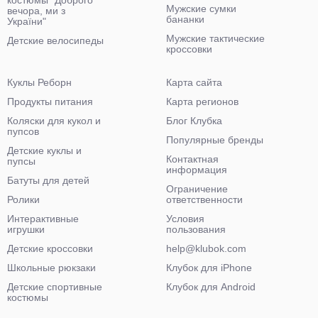
костюмы "Доброго
Мужские сумки
вечора, ми з
бананки
України"
Мужские тактические
Детские велосипеды
кроссовки
Куклы Реборн
Карта сайта
Продукты питания
Карта регионов
Коляски для кукол и
Блог Клубка
пупсов
Популярные бренды
Детские куклы и
Контактная
пупсы
информация
Батуты для детей
Ограничение
Ролики
ответственности
Интерактивные
Условия
игрушки
пользования
Детские кроссовки
help@klubok.com
Школьные рюкзаки
Клубок для iPhone
Детские спортивные
Клубок для Android
костюмы