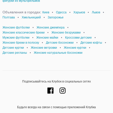
фигурки из мультфильмов
Объявления в городах:
Киев
•
Одесса
•
Харьков
•
Львов
•
Полтава
•
Хмельницкий
•
Запорожье
Женские футболки
•
Женские джемпера
•
Женские классические брюки
•
Женские безрукавки
•
Мужские футболки
•
Женские майки
•
Кроссовки детские
•
Женские брюки в полоску
•
Детские босоножки
•
Детские кофты
•
Детские куртки
•
Женские ветровки
•
Женские куртки
•
Детские регланы
•
Женские натуральные босоножки
Подписывайтесь на Клубок в социальных сетях
Будьте всегда на связи с помощью приложений Клубка