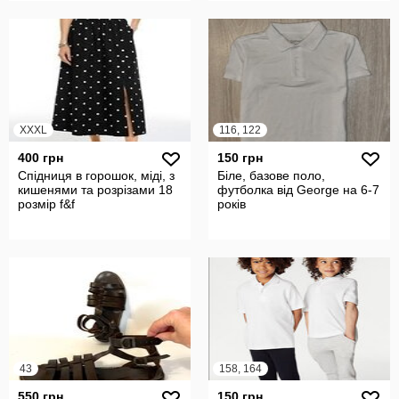
XXXL
116, 122
400 грн
150 грн
Спідниця в горошок, міді, з
Біле, базове поло,
кишенями та розрізами 18
футболка від George на 6-7
розмір f&f
років
43
158, 164
550 грн
150 грн