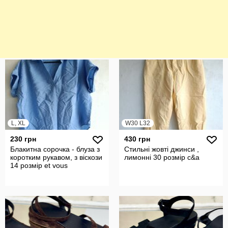
L, XL
W30 L32
230 грн
430 грн
Блакитна сорочка - блуза з
Стильні жовті джинси ,
коротким рукавом, з віскози
лимонні 30 розмір c&a
14 розмір et vous