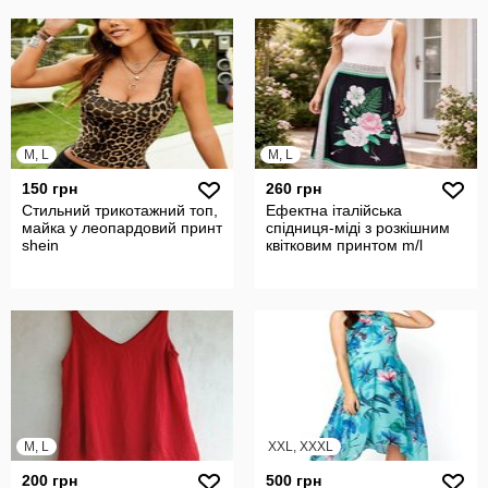
M, L
M, L
150 грн
260 грн
Стильний трикотажний топ,
Ефектна італійська
майка у леопардовий принт
спідниця-міді з розкішним
shein
квітковим принтом m/l
M, L
XXL, XXXL
200 грн
500 грн