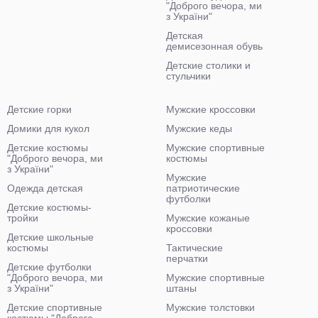
"Доброго вечора, ми
з України"
Детская
демисезонная обувь
Детские столики и
стульчики
Детские горки
Мужские кроссовки
Домики для кукол
Мужские кеды
Детские костюмы
Мужские спортивные
"Доброго вечора, ми
костюмы
з України"
Мужские
Одежда детская
патриотические
футболки
Детские костюмы-
тройки
Мужские кожаные
кроссовки
Детские школьные
костюмы
Тактические
перчатки
Детские футболки
"Доброго вечора, ми
Мужские спортивные
з України"
штаны
Детские спортивные
Мужские толстовки