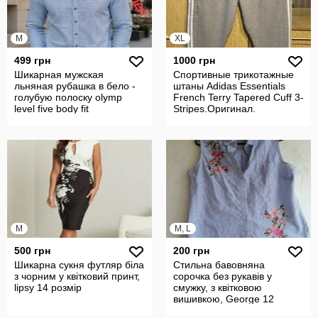
M
XL
499 грн
1000 грн
Шикарная мужская
Спортивные трикотажные
льняная рубашка в бело -
штаны Adidas Essentials
голубую полоску olymp
French Terry Tapered Cuff 3-
level five body fit
Stripes.Оригинал.
M
M, L
500 грн
200 грн
Шикарна сукня футляр біла
Стильна бавовняна
з чорним у квітковий принт,
сорочка без рукавів у
lipsy 14 розмір
смужку, з квітковою
вишивкою, George 12
розмір