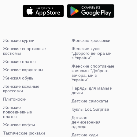
Женские куртки
Женские кроссовки
Женские спортивные
Женские худи
костюмы
"Доброго вечора ми
з України"
Женские платья
Женские спортивные
Женские кардиганы
костюмы "Доброго
вечора, ми з
Женская обувь
України"
Женские кожаные
Наряды для мамы и
кроссовки
дочки
Плитоноски
Детские самокаты
Женские
Куклы LoL Surprise
повседневные
платья
Детская
демисезонная
Женские кофты
одежда
Тактические рюкзаки
Детские худи