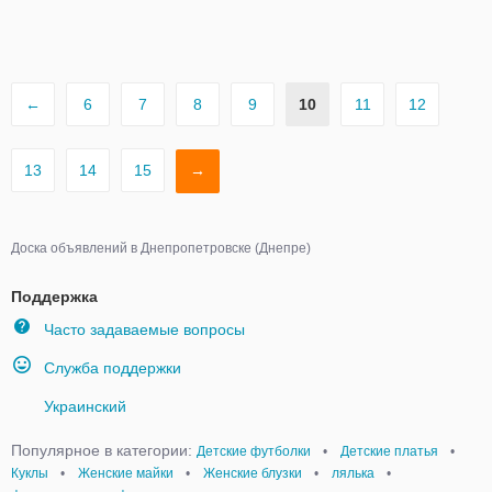
←
6
7
8
9
10
11
12
13
14
15
→
Доска объявлений в Днепропетровске (Днепре)
Поддержка
Часто задаваемые вопросы
Служба поддержки
Украинский
Популярное в категории:
Детские футболки
•
Детские платья
•
Куклы
•
Женские майки
•
Женские блузки
•
лялька
•