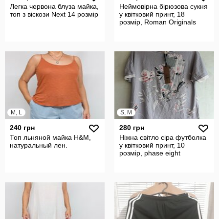
Легка червона блуза майка,
Неймовірна бірюзова сукня
топ з віскози Next 14 розмір
у квітковий принт, 18
розмір, Roman Originals
M, L
S, M
240 грн
280 грн
Топ льняной майка H&M,
Ніжна світло сіра футболка
натуральный лен.
у квітковий принт, 10
розмір, phase eight