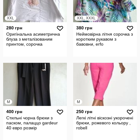
XXL
XXL, XXXL
280 грн
380 грн
Оригінальна асиметрична
Неймовірна літня сорочка з
блуза з металізованим
коротким рукавом з
принтом, сорочка
бавовни, erfo
M
M
400 грн
250 грн
Стильні чорна брюки з
Легкі літні віскозні укорочені
паском, палаццо gardeur
брюки, рожевого кольору ,
40 евро розмір
robell