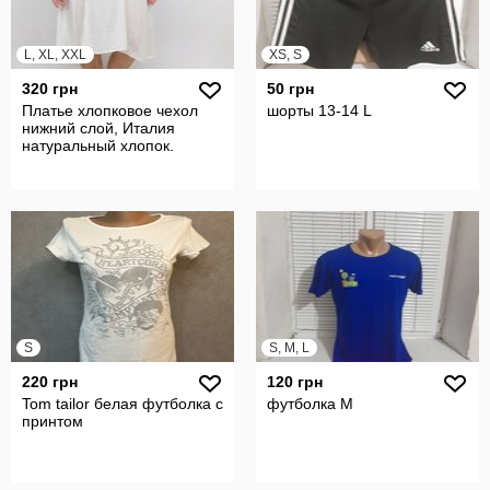
L, XL, XXL
XS, S
320 грн
50 грн
Платье хлопковое чехол
шорты 13-14 L
нижний слой, Италия
натуральный хлопок.
S
S, M, L
220 грн
120 грн
Tom tailor белая футболка с
футболка М
принтом