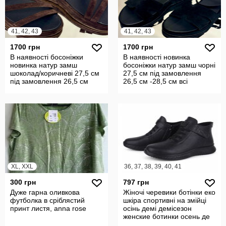
41, 42, 43
41, 42, 43
1700 грн
1700 грн
В наявності босоніжки
В наявності новинка
новинка натур замш
босоніжки натур замш чорні
шоколад/коричневі 27,5 см
27,5 см під замовлення
під замовлення 26,5 см
26,5 см -28,5 см всі
-28,5 см
кольори
XL, XXL
36, 37, 38, 39, 40, 41
300 грн
797 грн
Дуже гарна оливкова
Жіночі черевики ботінки еко
футболка в сріблястий
шкіра спортивні на змійці
принт листя, anna rose
осінь демі демісезон
женские ботинки осень де