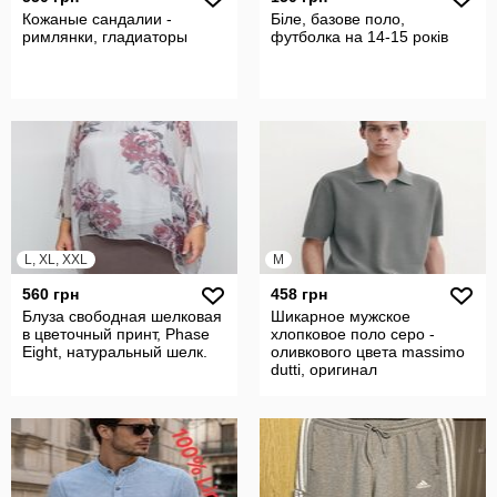
Кожаные сандалии -
Біле, базове поло,
римлянки, гладиаторы
футболка на 14-15 років
L, XL, XXL
M
560 грн
458 грн
Блуза свободная шелковая
Шикарное мужское
в цветочный принт, Phase
хлопковое поло серо -
Eight, натуральный шелк.
оливкового цвета massimo
dutti, оригинал