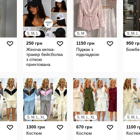
S, M, L
S, M
S, M, L
250 грн
1150 грн
950 гр
Жіноча кепка-
Піджак з
Бомбе
тракер бейсболка
підкладкою
з сіткою
принтована.
S, M, L, XL
S, M, L, XL
S, M, L
1300 грн
670 грн
1100 г
Костюм
Костюм
Костю