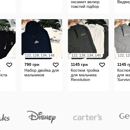
оксамит велюр
Ведме
товстий підбор
122, 128, 134, 146
122, 128, 134, 140
122, 12
790 грн
1145 грн
1145 г
я
Набор двойка для
Костюм тройка
Костю
іста
мальчиков
для мальчика
для м
Revolution
Surviv