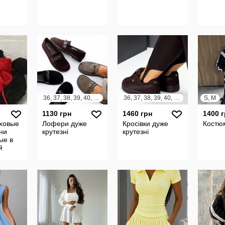
36, 37, 38, 39, 40, 41
36, 37, 38, 39, 40, 41
S, M
1130 грн
1460 грн
1400 
ховые
Лофери дуже
Кросівки дуже
Костю
уни
крутезні
крутезні
ые в
й
ной
с