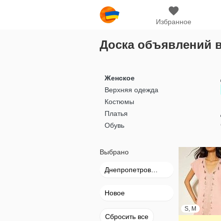
Избранное
Доска объявлений в
Женское
Верхняя одежда
Костюмы
Платья
Обувь
Выбрано
Днепропетровск (Днепр)
Новое
S, M
Сбросить все