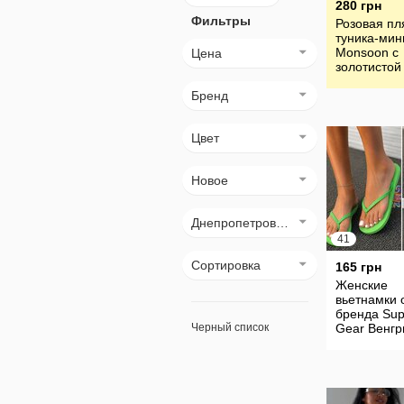
280 грн
Фильтры
Розовая пл
туника-мин
Monsoon с
Цена
золотистой
тесьмой и
Бренд
кисточками
размер S
Цвет
Новое
Днепропетровск (Днепр)
41
Сортировка
165 грн
Женские
вьетнамки 
бренда Sup
Черный список
Gear Венгр