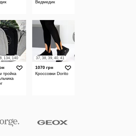
дик
Ведмедик
8, 134, 140
37, 38, 39, 40, 41
рн
1070 грн
м тройка
Кроссовки Dorito
альчика
or