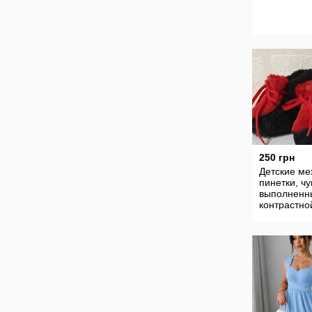
250 грн
Детские ме
пинетки, ч
выполненн
контрастно
красно-чер
расцветке 
завязками-
шнуркам