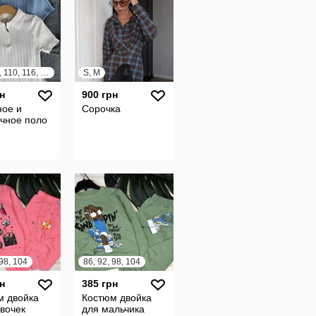
98, 104, 110, 116, 122, 128
S, M
н
900 грн
ное и
Сорочка
ичное поло
 98, 104
86, 92, 98, 104
н
385 грн
м двойка
Костюм двойка
вочек
для мальчика