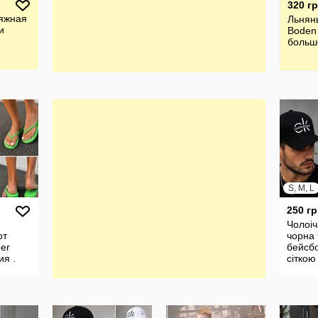
320 г
яжная
Льнян
и
Boden
больш
S, M, L
250 гр
Чолоіч
от
чорна 
er
бейсбо
ия .
сіткою
принт