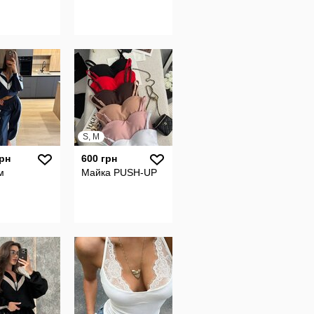
S, M
грн
600 грн
м
Майка PUSH-UP