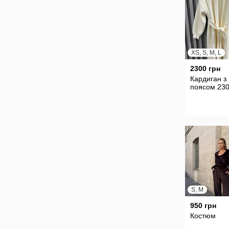
XS, S, M, L
2300 грн
Кардиган з
поясом 230
S, M
950 грн
Костюм