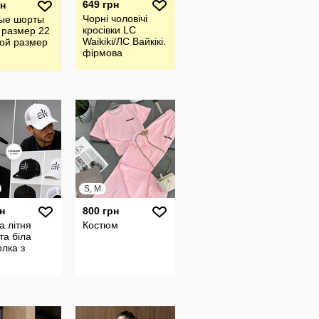
649 грн
рн
Чорні чоловічі
ые шорты
кросівки LC
 размер 22
Waikiki/ЛС Вайкікі.
ой размер
фірмова
Туреччина
S, M
н
800 грн
а літня
Костюм
та біла
лка з
ована.