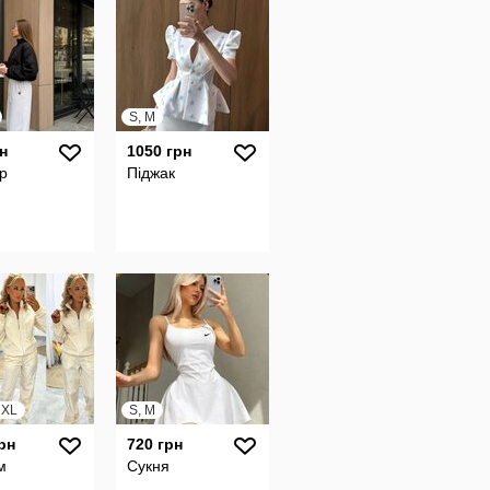
S, M
н
1050 грн
р
Піджак
, XL
S, M
рн
720 грн
м
Сукня