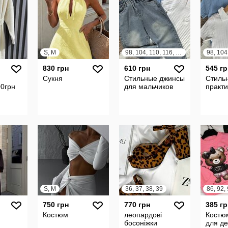
S, M
98, 104, 110, 116, 122, 128, 134, 140
830 грн
610 грн
545 гр
Сукня
Стильные джинсы
Стиль
0грн
для мальчиков
практ
S, M
36, 37, 38, 39
86, 92,
750 грн
770 грн
385 гр
Костюм
леопардові
Костю
босоніжки
для де