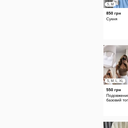
S, M
850 грн
Сукня
S, M, L, XL
550 грн
Подовжени
базовий то