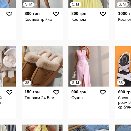
S, M
S, M
S, M
800 грн
800 грн
1000 
Костюм трійка
Костюм
Костюм
38
S, M
38
150 грн
900 грн
690 гр
й
Тапочки 24.5см
Сукня
босоні
п
розмір
срібля