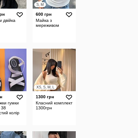
S, M
грн
600 грн
 двійка
Майка з
мереживом
XS, S, M, L
н
1300 грн
жки гумки
Класний комплект
 38
1300грн
стий колір