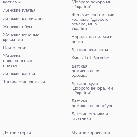
костюмы
"Доброго вечора ми
з України"
Женские платья
Женские спортивные
Женские кардиганы
костюмы "Доброго
вечора, ми з
Женская обувь
України"
Женские кожаные
Наряды для мамы и
кроссовки
дочки
Плитоноски
Детские самокаты
Женские
Куклы LoL Surprise
повседневные
платья
Детская
демисезонная
Женские кофты
одежда
Тактические рюкзаки
Детские худи
"Доброго вечора, ми
з України"
Детская
демисезонная обувь
Детские столики и
стульчики
Детские горки
Мужские кроссовки