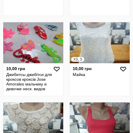
XS, S
10,00 грн
10,00 грн
Джибитсы джибітси для
Майка
кроксов кроксів Jose
Amorales мальчику и
девочке неск. видов