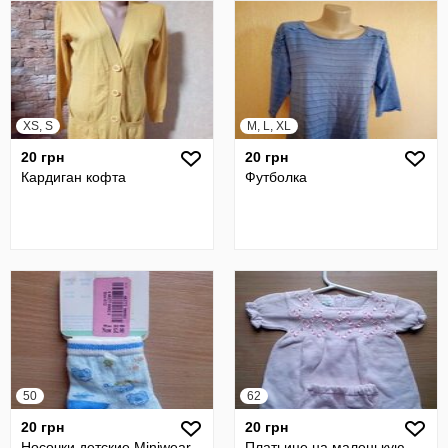
XS, S
M, L, XL
20 грн
20 грн
Кардиган кофта
Футболка
50
62
20 грн
20 грн
Носочки детские Miniwear
Платьице на маленькую