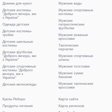
Домики для кукол
Мужские кеды
Детские костюмы
Мужские спортивные
"Доброго вечора, ми
костюмы
з України"
Мужские
Одежда детская
патриотические
футболки
Детские костюмы-
тройки
Мужские кожаные
кроссовки
Детские школьные
костюмы
Тактические
перчатки
Детские футболки
"Доброго вечора, ми
Мужские спортивные
з України"
штаны
Детские спортивные
Мужские толстовки
костюмы "Доброго
Мужские сумки
вечора, ми з
бананки
України"
Мужские тактические
Детские велосипеды
кроссовки
Куклы Реборн
Карта сайта
Продукты питания
Карта регионов