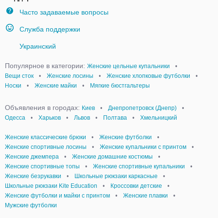
Часто задаваемые вопросы
Служба поддержки
Украинский
Популярное в категории:
Женские цельные купальники
•
Вещи сток
•
Женские лосины
•
Женские хлопковые футболки
•
Носки
•
Женские майки
•
Мягкие бюстгальтеры
Объявления в городах:
Киев
•
Днепропетровск (Днепр)
•
Одесса
•
Харьков
•
Львов
•
Полтава
•
Хмельницкий
Женские классические брюки
•
Женские футболки
•
Женские спортивные лосины
•
Женские купальники с принтом
•
Женские джемпера
•
Женские домашние костюмы
•
Женские спортивные топы
•
Женские спортивные купальники
•
Женские безрукавки
•
Школьные рюкзаки каркасные
•
Школьные рюкзаки Kite Education
•
Кроссовки детские
•
Женские футболки и майки с принтом
•
Женские плавки
•
Мужские футболки