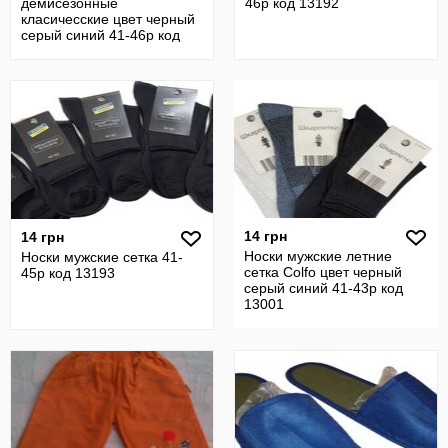
демисезонные
46р код 13192
класичесские цвет черный
серый синий 41-46р код
13191
14 грн
14 грн
Носки мужские летние
Носки мужские сетка 41-
сетка Colfo цвет черный
45р код 13193
серый синий 41-43р код
13001