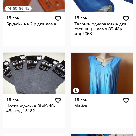
74, 80, 86, 92
15 грн
15 грн
Бріджіки на 2 р для дома.
Тапочки одноразовые для
гостиниц и дома 35-43р
код.2068
L
15 грн
15 грн
Носки мужские BIMS 40-
Maйка
45р код 13182