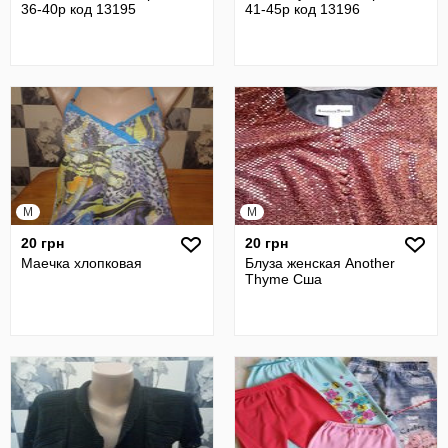
36-40р код 13195
41-45р код 13196
M
M
20 грн
20 грн
Маечка хлопковая
Блуза женская Another
Thyme Сша