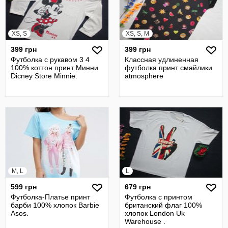
XS, S
XS, S, M
399 грн
399 грн
Футболка с рукавом 3 4
Классная удлиненная
100% коттон принт Минни
футболка принт смайлики
Dicney Store Minnie.
atmosphere
M, L
L
599 грн
679 грн
Футболка-Платье принт
Футболка с принтом
барби 100% хлопок Barbie
британский флаг 100%
Asos.
хлопок London Uk
Warehouse .