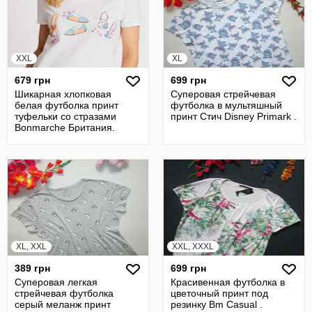
XXL
XL
679 грн
699 грн
Шикарная хлопковая
Суперовая стрейчевая
белая футболка принт
футболка в мультяшный
туфельки со стразами
принт Стич Disney Primark .
Bonmarche Британия.
XL, XXL
XXL, XXXL
389 грн
699 грн
Суперовая легкая
Красивенная футболка в
стрейчевая футболка
цветочный принт под
серый меланж принт
резинку Bm Casual .