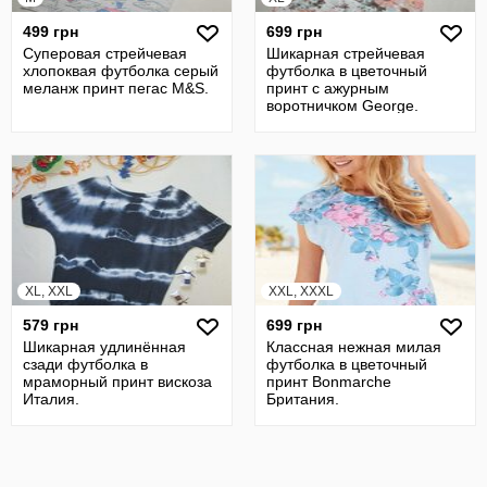
499 грн
699 грн
Суперовая стрейчевая
Шикарная стрейчевая
хлопоквая футболка серый
футболка в цветочный
меланж принт пегас M&S.
принт с ажурным
воротничком George.
XL, XXL
XXL, XXXL
579 грн
699 грн
Шикарная удлинённая
Классная нежная милая
сзади футболка в
футболка в цветочный
мраморный принт вискоза
принт Bonmarche
Италия.
Британия.