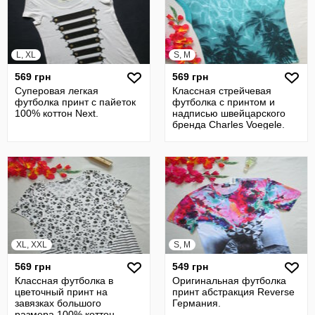
L, XL
S, M
569 грн
569 грн
Суперовая легкая
Классная стрейчевая
футболка принт с пайеток
футболка с принтом и
100% коттон Next.
надписью швейцарского
бренда Сharles Voegele.
XL, XXL
S, M
569 грн
549 грн
Классная футболка в
Оригинальная футболка
цветочный принт на
принт абстракция Reverse
завязках большого
Германия.
размера 100% коттон