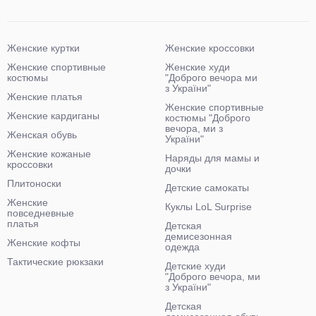
Женские куртки
Женские кроссовки
Женские спортивные
Женские худи
костюмы
"Доброго вечора ми
з України"
Женские платья
Женские спортивные
Женские кардиганы
костюмы "Доброго
вечора, ми з
Женская обувь
України"
Женские кожаные
Наряды для мамы и
кроссовки
дочки
Плитоноски
Детские самокаты
Женские
Куклы LoL Surprise
повседневные
платья
Детская
демисезонная
Женские кофты
одежда
Тактические рюкзаки
Детские худи
"Доброго вечора, ми
з України"
Детская