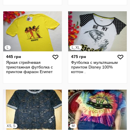
L
L, XL
445 грн
475 грн
Яркая стрейчевая
Футболка с мультяшным
трикотажная футболка с
принтом Disney 100%
принтом фараон Египет
коттон .
XS, S
M