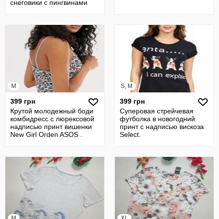
снеговики с пингвинами
Primark.
M
S, M
399 грн
399 грн
Крутой молодежный боди
Cуперовая стрейчевая
комбидресс с люрексовой
футболка в новогодний
надписью принт вишенки
принт с надписью вискоза
New Girl Orden ASOS .
Select.
M
XL