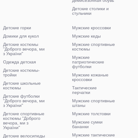
демисезонная обувь
Детские столики и
стульчики
Детские горки
Мужские кроссовки
Домики для кукол
Мужские кеды
Детские костюмы
Мужские спортивные
"Доброго вечора, ми
костюмы
з України"
Мужские
Одежда детская
патриотические
футболки
Детские костюмы-
тройки
Мужские кожаные
кроссовки
Детские школьные
костюмы
Тактические
перчатки
Детские футболки
"Доброго вечора, ми
Мужские спортивные
з України"
штаны
Детские спортивные
Мужские толстовки
костюмы "Доброго
Мужские сумки
вечора, ми з
бананки
України"
Мужские тактические
Детские велосипеды