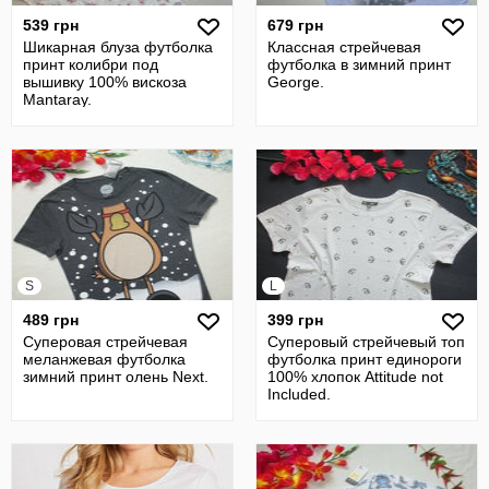
539 грн
679 грн
Шикарная блуза футболка
Классная стрейчевая
принт колибри под
футболка в зимний принт
вышивку 100% вискоза
George.
Mantaray.
S
L
489 грн
399 грн
Суперовая стрейчевая
Суперовый стрейчевый топ
меланжевая футболка
футболка принт единороги
зимний принт олень Next.
100% хлопок Аttitude not
Іncluded.