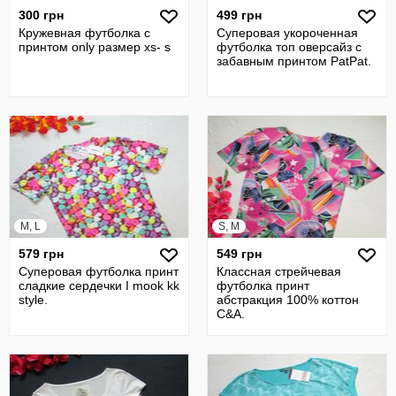
300 грн
499 грн
Кружевная футболка с
Суперовая укороченная
принтом only размер xs- s
футболка топ оверсайз с
забавным принтом PatPat.
M, L
S, M
579 грн
549 грн
Суперовая футболка принт
Классная стрейчевая
сладкие сердечки I mook kk
футболка принт
style.
абстракция 100% коттон
C&A.