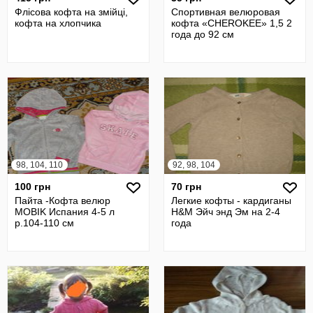
Флісова кофта на змійці,
Спортивная велюровая
кофта на хлопчика
кофта «CHEROKEE» 1,5 2
года до 92 см
98, 104, 110
92, 98, 104
100 грн
70 грн
Пайта -Кофта велюр
Легкие кофты - кардиганы
MOBIK Испания 4-5 л
H&M Эйч энд Эм на 2-4
р.104-110 см
года