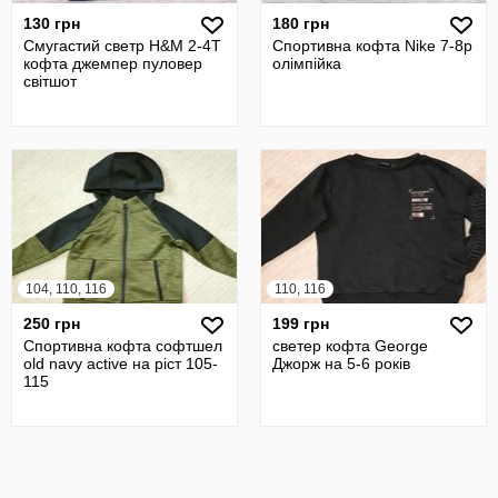
130 грн
180 грн
Смугастий светр H&M 2-4T
Спортивна кофта Nike 7-8р
кофта джемпер пуловер
олімпійка
світшот
104, 110, 116
110, 116
250 грн
199 грн
Спортивна кофта софтшел
светер кофта George
old navy active на ріст 105-
Джорж на 5-6 років
115