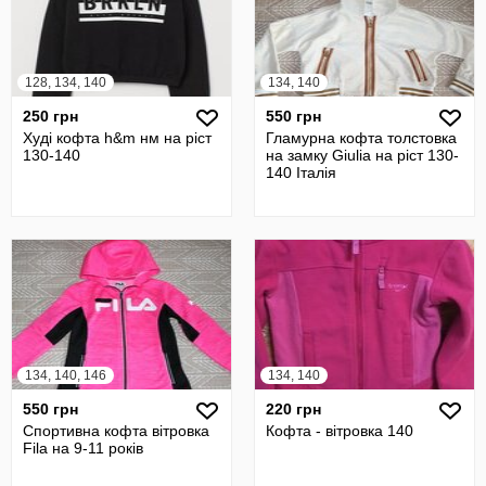
128, 134, 140
134, 140
250 грн
550 грн
Худі кофта h&m нм на ріст
Гламурна кофта толстовка
130-140
на замку Giulia на ріст 130-
140 Італія
134, 140, 146
134, 140
550 грн
220 грн
Спортивна кофта вітровка
Кофта - вітровка 140
Fila на 9-11 років