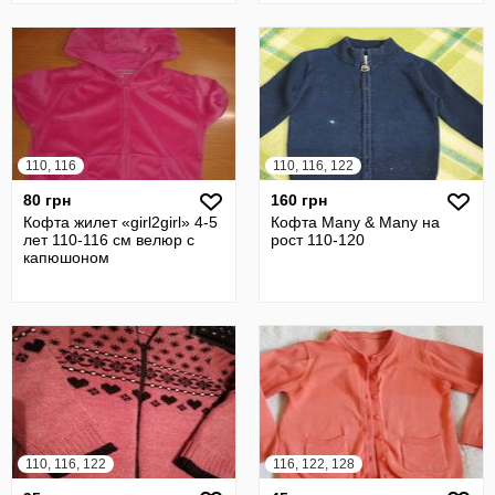
110, 116
110, 116, 122
80 грн
160 грн
Кофта жилет «girl2girl» 4-5
Кофта Many & Many на
лет 110-116 см велюр с
рост 110-120
капюшоном
110, 116, 122
116, 122, 128