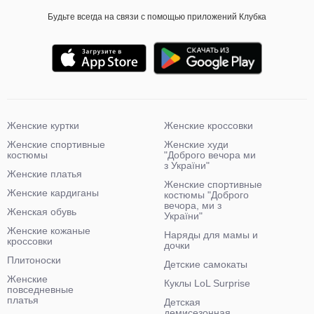
Будьте всегда на связи с помощью приложений Клубка
Женские куртки
Женские кроссовки
Женские спортивные
Женские худи
костюмы
"Доброго вечора ми
з України"
Женские платья
Женские спортивные
Женские кардиганы
костюмы "Доброго
вечора, ми з
Женская обувь
України"
Женские кожаные
Наряды для мамы и
кроссовки
дочки
Плитоноски
Детские самокаты
Женские
Куклы LoL Surprise
повседневные
платья
Детская
демисезонная