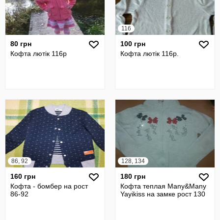
116
80 грн
100 грн
Кофта лютік 116р
Кофта лютік 116р.
86, 92
128, 134
160 грн
180 грн
Кофта - бомбер на рост
Кофта теплая Many&Many
86-92
Yayikiss на замке рост 130