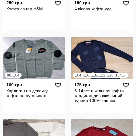
250 грн
190 грн
Кофта світер H&M
Флісова кофта,худі
98, 104
104, 110, 116, 122, 128, 134, 140, 146
160 грн
175 грн
Кардиган на девочку,
6-14лет школьная кофта
кофта на пуговицах
кардиган девочке синий
турция 100% хлопок