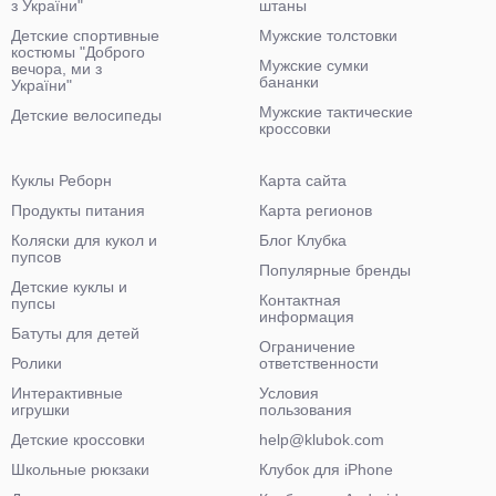
з України"
штаны
Детские спортивные
Мужские толстовки
костюмы "Доброго
Мужские сумки
вечора, ми з
бананки
України"
Мужские тактические
Детские велосипеды
кроссовки
Куклы Реборн
Карта сайта
Продукты питания
Карта регионов
Коляски для кукол и
Блог Клубка
пупсов
Популярные бренды
Детские куклы и
Контактная
пупсы
информация
Батуты для детей
Ограничение
Ролики
ответственности
Интерактивные
Условия
игрушки
пользования
Детские кроссовки
help@klubok.com
Школьные рюкзаки
Клубок для iPhone