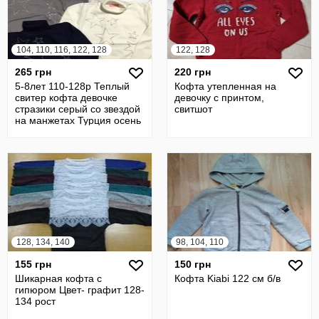
104, 110, 116, 122, 128
122, 128
265 грн
220 грн
5-8лет 110-128р Теплый
Кофта утепленная на
свитер кофта девочке
девочку с принтом,
стразики серый со звездой
свитшот
на манжетах Турция осень
зима
128, 134, 140
98, 104, 110
155 грн
150 грн
Шикарная кофта с
Кофта Kiabi 122 см б/в
гипюром Цвет- графит 128-
134 рост