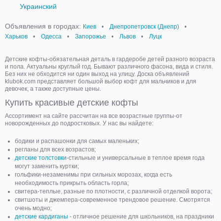
Украинский
Объявления в городах:
Киев
•
Днепропетровск (Днепр)
•
Харьков
•
Одесса
•
Запорожье
•
Львов
•
Луцк
Детские кофты-обязательная деталь в гардеробе детей разного возраста
и пола. Актуальны круглый год. Бывают различного фасона, вида и стиля.
Без них не обходится ни один выход на улицу. Доска объявлений
klubok.com представляет большой выбор кофт для мальчиков и для
девочек, а также доступные цены.
Купить красивые детские кофты
Ассортимент на сайте рассчитан на все возрастные группы-от
новорожденных до подростковых. У нас вы найдете:
бодики и распашонки для самых маленьких;
регланы для всех возрастов;
детские толстовки
-стильные и универсальные в теплое время года
могут заменить куртки;
гольфики-незаменимы при сильных морозах, когда есть
необходимость прикрыть область горла;
свитера-теплые, разные по плотности, с различной отделкой ворота;
свитшоты и джемпера-современное трендовое решение. Смотрятся
очень модно;
детские кардиганы
- отличное решение для школьников, на праздники