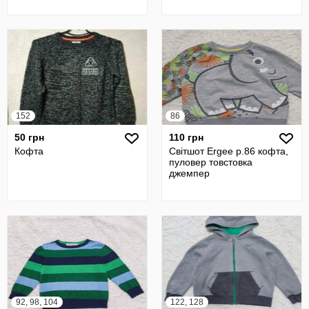
152
86
50 грн
110 грн
Кофта
Світшот Ergee р.86 кофта,
пуловер товстовка
джемпер
92, 98, 104
122, 128