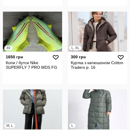
40
L, XL
1650 грн
300 грн
Копи / бутси Nike
Куртка з капюшоном Cotton
SUPERFLY 7 PRO MDS FG
Traders р. 16
M, L
L