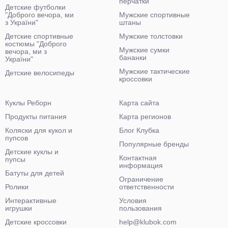
перчатки
Детские футболки
"Доброго вечора, ми
Мужские спортивные
з України"
штаны
Детские спортивные
Мужские толстовки
костюмы "Доброго
Мужские сумки
вечора, ми з
бананки
України"
Мужские тактические
Детские велосипеды
кроссовки
Куклы Реборн
Карта сайта
Продукты питания
Карта регионов
Коляски для кукол и
Блог Клубка
пупсов
Популярные бренды
Детские куклы и
Контактная
пупсы
информация
Батуты для детей
Ограничение
Ролики
ответственности
Интерактивные
Условия
игрушки
пользования
Детские кроссовки
help@klubok.com