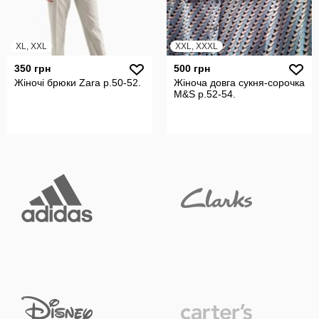
XL, XXL
XXL, XXXL
350 грн
500 грн
Жіночі брюки Zara р.50-52.
Жіноча довга сукня-сорочка
M&S р.52-54.