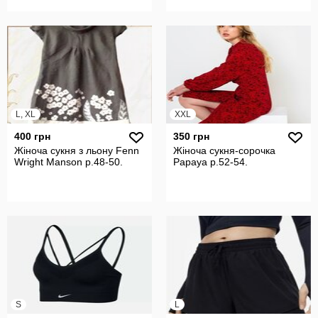
L, XL
XXL
400 грн
350 грн
Жіноча сукня з льону Fenn
Жіноча сукня-сорочка
Wright Manson р.48-50.
Papaya р.52-54.
S
L