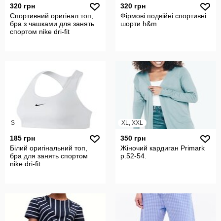
320 грн
320 грн
Спортивний оригінал топ,
Фірмові подвійні спортивні
бра з чашками для занять
шорти h&m
спортом nike dri-fit
S
XL, XXL
185 грн
350 грн
Білий оригінальний топ,
Жіночий кардиган Primark
бра для занять спортом
р.52-54.
nike dri-fit