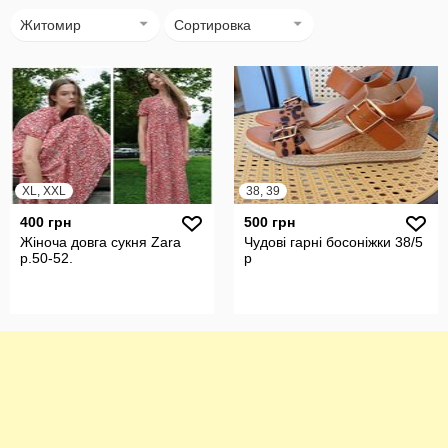
Житомир
Сортировка
XL, XXL
38, 39
400 грн
500 грн
Жіноча довга сукня Zara
Чудові гарні босоніжки 38/5
р.50-52.
р