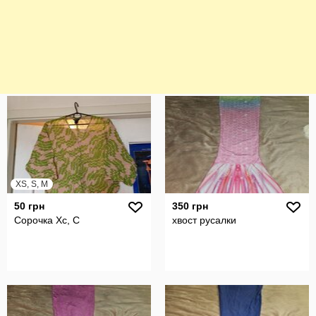
XS, S, M
50 грн
350 грн
Сорочка Хс, С
хвост русалки