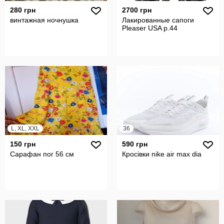
280 грн
2700 грн
винтажная ночнушка
Лакированные сапоги
Pleaser USA р.44
L, XL, XXL
36
150 грн
590 грн
Сарафан пог 56 см
Кросівки nike air max dia