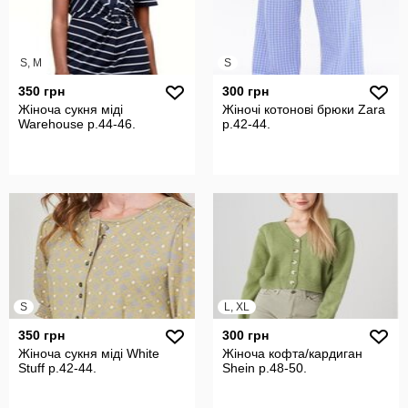
S, M
S
350 грн
300 грн
Жіноча сукня міді
Жіночі котонові брюки Zara
Warehouse р.44-46.
р.42-44.
S
L, XL
350 грн
300 грн
Жіноча сукня міді White
Жіноча кофта/кардиган
Stuff р.42-44.
Shein р.48-50.