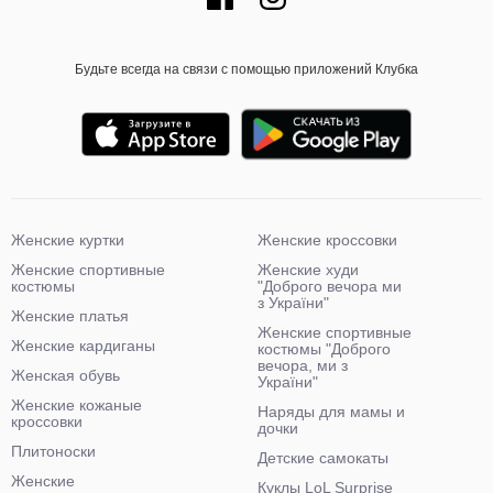
Будьте всегда на связи с помощью приложений Клубка
Женские куртки
Женские кроссовки
Женские спортивные
Женские худи
костюмы
"Доброго вечора ми
з України"
Женские платья
Женские спортивные
Женские кардиганы
костюмы "Доброго
вечора, ми з
Женская обувь
України"
Женские кожаные
Наряды для мамы и
кроссовки
дочки
Плитоноски
Детские самокаты
Женские
Куклы LoL Surprise