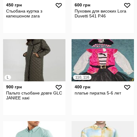
450 грн
600 грн
Стьобана куртка з
Пуховик для високих Lora
капюшоном zara
Duvetti 541 Р.46
L
110, 116
900 грн
400 грн
Пальто стьобане довге GLC
платье пиратка 5-6 лет
JANIEE хакі