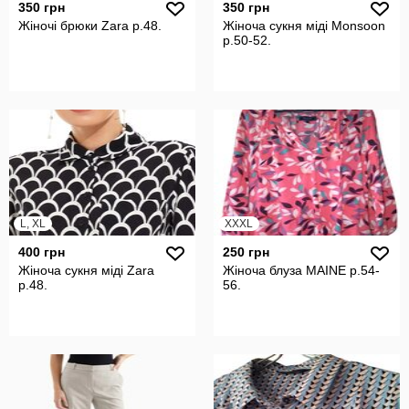
350 грн
350 грн
Жіночі брюки Zara р.48.
Жіноча сукня міді Monsoon
р.50-52.
L, XL
XXXL
400 грн
250 грн
Жіноча сукня міді Zara
Жіноча блуза MAINE р.54-
р.48.
56.