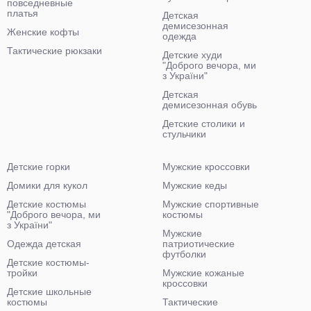
повседневные
платья
Детская
демисезонная
Женские кофты
одежда
Тактические рюкзаки
Детские худи
"Доброго вечора, ми
з України"
Детская
демисезонная обувь
Детские столики и
стульчики
Детские горки
Мужские кроссовки
Домики для кукол
Мужские кеды
Детские костюмы
Мужские спортивные
"Доброго вечора, ми
костюмы
з України"
Мужские
Одежда детская
патриотические
футболки
Детские костюмы-
тройки
Мужские кожаные
кроссовки
Детские школьные
костюмы
Тактические