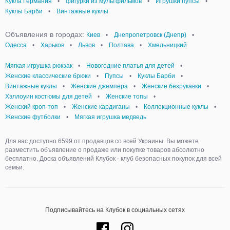
Кукла Германия
•
фигурки из мультфильмов
•
Игрушки пупсы
•
Куклы Барби
•
Винтажные куклы
Объявления в городах:
Киев
•
Днепропетровск (Днепр)
•
Одесса
•
Харьков
•
Львов
•
Полтава
•
Хмельницкий
Мягкая игрушка рюкзак
•
Новогодние платья для детей
•
Женские классические брюки
•
Пупсы
•
Куклы Барби
•
Винтажные куклы
•
Женские джемпера
•
Женские безрукавки
•
Хэллоуин костюмы для детей
•
Женские топы
•
Женский кроп-топ
•
Женские кардиганы
•
Коллекционные куклы
•
Женские футболки
•
Мягкая игрушка медведь
Для вас доступно 6599 от продавцов со всей Украины. Вы можете
разместить объявление о продаже или покупке товаров абсолютно
бесплатно. Доска объявлений Клубок - клуб безопасных покупок для всей
семьи.
Подписывайтесь на Клубок в социальных сетях