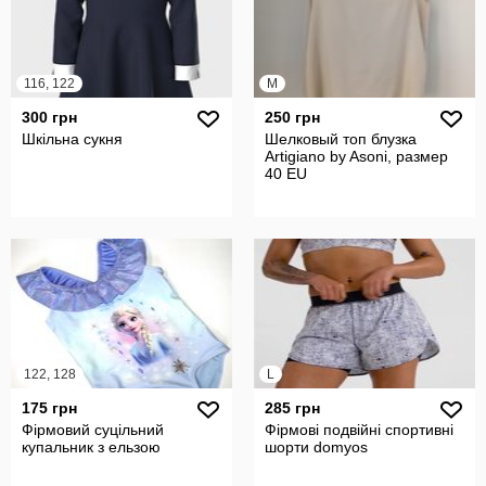
116, 122
M
300 грн
250 грн
Шкільна сукня
Шелковый топ блузка
Artigiano by Asoni, размер
40 EU
122, 128
L
175 грн
285 грн
Фірмовий суцільний
Фірмові подвійні спортивні
купальник з ельзою
шорти domyos