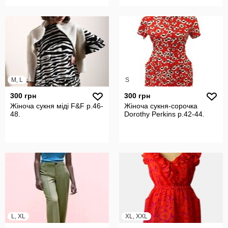
M, L
S
300 грн
300 грн
Жіноча сукня міді F&F р.46-
Жіноча сукня-сорочка
48.
Dorothy Perkins р.42-44.
L, XL
XL, XXL