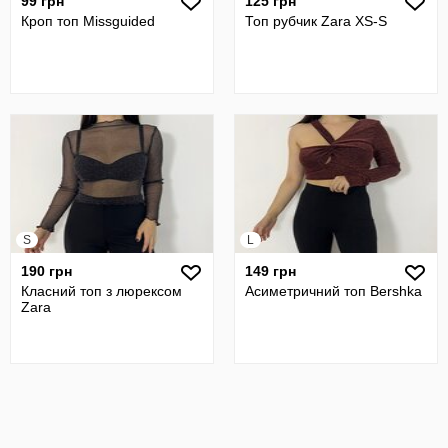
99 грн
125 грн
Кроп топ Missguided
Топ рубчик Zara XS-S
S
L
190 грн
149 грн
Класний топ з люрексом
Асиметричний топ Bershka
Zara