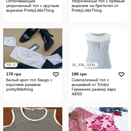
Обтягивающий
Укороченный топ с прямым
укороченный топ с круглым
вырезом на бретелях от
вырезом PrettyLittleThing
PrettyLittleThing
XS, S
XL, XXL, XXXL
170 грн
190 грн
Белый кроп топ бандо с
Симпатичный топ с
коротким рукавом
вышивкой от Tchibo
prettylittlething
Германия размер евро
48/50