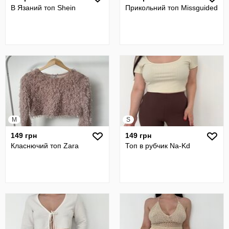
В Язаний топ Shein
Прикольний топ Missguided
M
S
149 грн
149 грн
Класнючий топ Zara
Топ в рубчик Na-Kd