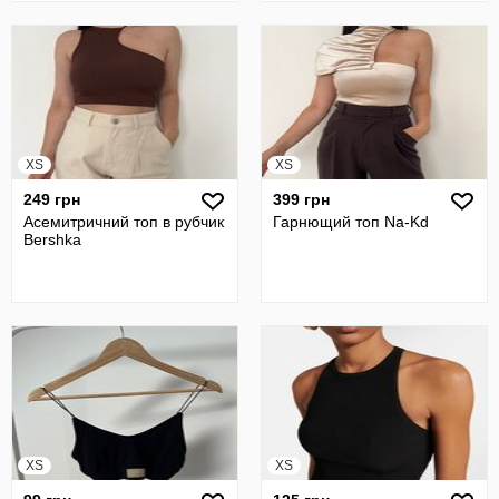
XS
XS
249 грн
399 грн
Асемитричний топ в рубчик
Гарнющий топ Na-Kd
Bershka
XS
XS