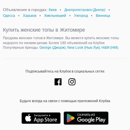
Объявления в городах:
Киев
•
Днепропетровск (Днепр)
•
Одесса
•
Харьков
•
Хмельницкий
•
Ужгород
•
Винница
Купить женские топы в Житомире
Продажа женских топов в Житомире. Вы можете купить женские топы
недорого по низким ценам. Более 190 объявлений на Клубок
Популярные бренды:
George (Джорж)
,
New Look (Нью Лук)
,
H&M (НМ)
.
Подписывайтесь на Клубок в социальных сетях
Будьте всегда на связи с помощью приложений Клубка