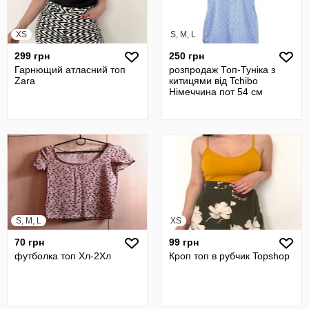
XS
S, M, L
299 грн
250 грн
Гарнющий атласний топ
розпродаж Топ-Туніка з
Zara
китицями від Tchibo
Німеччина пот 54 см
S, M, L
XS
70 грн
99 грн
футболка топ Хл-2Хл
Кроп топ в рубчик Topshop