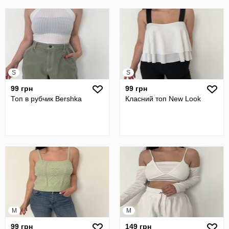
S
S
99 грн
99 грн
Топ в рубчик Bershka
Класний топ New Look
M
M
99 грн
149 грн