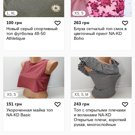
L, XL
XS, S
100 грн
263 грн
Новый серый спортивный
Блуза сетчатый топ-смок в
топ футболка 48-50
цветочный принт NA-KD
Аthletique
Boho
XS, S
XS, S, M
151 грн
243 грн
Укороченная майка топ
Топ с открытыми плечами
NA-KD Basic
и воланами NA-KD
Открытые плечи, короткий
рукав, многослойные
оборки. ткань