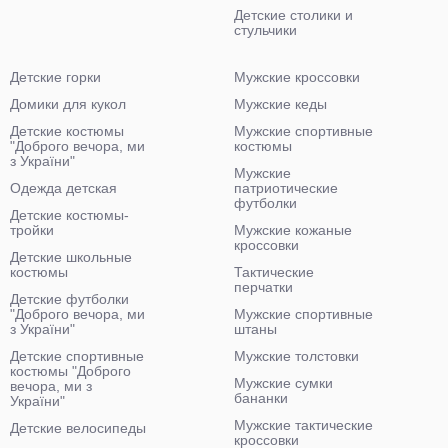
Детские столики и
стульчики
Детские горки
Мужские кроссовки
Домики для кукол
Мужские кеды
Детские костюмы
Мужские спортивные
"Доброго вечора, ми
костюмы
з України"
Мужские
Одежда детская
патриотические
футболки
Детские костюмы-
тройки
Мужские кожаные
кроссовки
Детские школьные
костюмы
Тактические
перчатки
Детские футболки
"Доброго вечора, ми
Мужские спортивные
з України"
штаны
Детские спортивные
Мужские толстовки
костюмы "Доброго
Мужские сумки
вечора, ми з
бананки
України"
Мужские тактические
Детские велосипеды
кроссовки