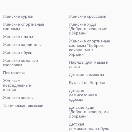
Женские куртки
Женские кроссовки
Женские спортивные
Женские худи
костюмы
"Доброго вечора ми
з України"
Женские платья
Женские спортивные
Женские кардиганы
костюмы "Доброго
вечора, ми з
Женская обувь
України"
Женские кожаные
Наряды для мамы и
кроссовки
дочки
Плитоноски
Детские самокаты
Женские
Куклы LoL Surprise
повседневные
платья
Детская
демисезонная
Женские кофты
одежда
Тактические рюкзаки
Детские худи
"Доброго вечора, ми
з України"
Детская
демисезонная обувь