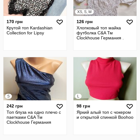
XS, S, M
170 грн
126 грн
Крутой топ Kardashian
Хлопковый топ майка
Collection for Lipsy
футболка C&A Тм
Clockhouse Германия .
S
L
242 грн
98 грн
Топ блуза на одно плечо с
Яркий алый топ с чокером
паетками C&A Тм
и открытой спинкой Boohoo
Clockhouse Германия