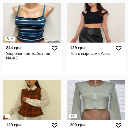
S, M
244 грн
129 грн
Укороченная майка топ
Топ с вырезами Asos
NA-KD
L
XS
129 грн
200 грн