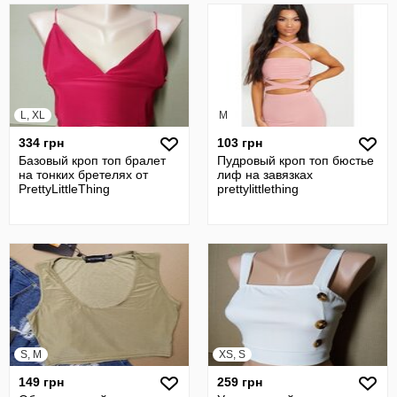
L, XL
M
334 грн
103 грн
Базовый кроп топ бралет
Пудровый кроп топ бюстье
на тонких бретелях от
лиф на завязках
PrettyLittleThing
prettylittlething
S, M
XS, S
149 грн
259 грн