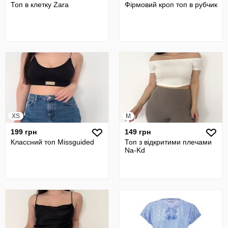
Топ в клетку Zara
Фірмовий кроп топ в рубчик
XS
M
199 грн
149 грн
Классний топ Missguided
Топ з відкритими плечами
Na-Kd