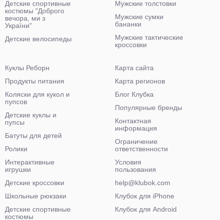
Детские спортивные
Мужские толстовки
костюмы "Доброго
Мужские сумки
вечора, ми з
бананки
України"
Мужские тактические
Детские велосипеды
кроссовки
Куклы Реборн
Карта сайта
Продукты питания
Карта регионов
Коляски для кукол и
Блог Клубка
пупсов
Популярные бренды
Детские куклы и
Контактная
пупсы
информация
Батуты для детей
Ограничение
Ролики
ответственности
Интерактивные
Условия
игрушки
пользования
Детские кроссовки
help@klubok.com
Школьные рюкзаки
Клубок для iPhone
Детские спортивные
Клубок для Android
костюмы