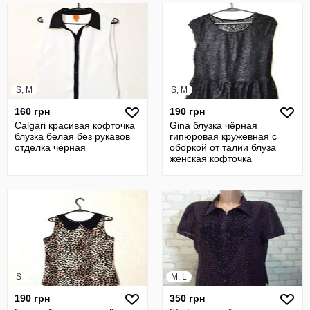
S, M
S, M
160 грн
190 грн
Сalgari красивая кофточка
Gina блузка чёрная
блузка белая без рукавов
гипюровая кружевная с
отделка чёрная
оборкой от талии блуза
женская кофточка
S
M, L
190 грн
350 грн