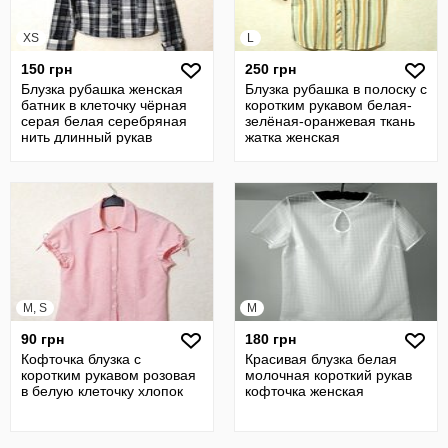
XS
L
150 грн
250 грн
Блузка рубашка женская
Блузка рубашка в полоску с
батник в клеточку чёрная
коротким рукавом белая-
серая белая серебряная
зелёная-оранжевая ткань
нить длинный рукав
жатка женская
M, S
M
90 грн
180 грн
Кофточка блузка с
Красивая блузка белая
коротким рукавом розовая
молочная короткий рукав
в белую клеточку хлопок
кофточка женская