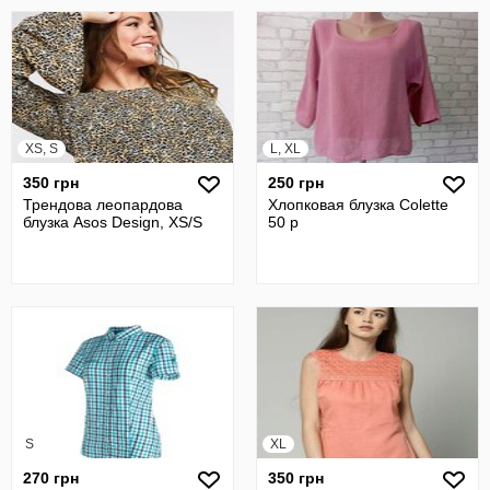
XS, S
L, XL
350 грн
250 грн
Трендова леопардова
Хлопковая блузка Colette
блузка Asos Design, XS/S
50 р
S
XL
270 грн
350 грн