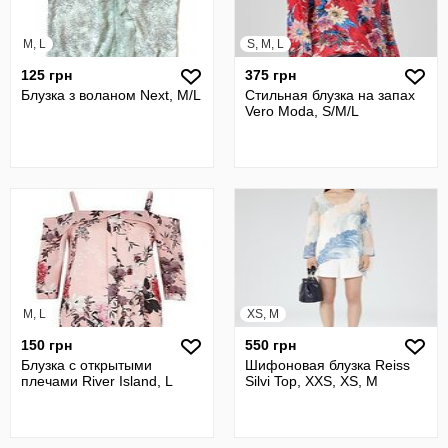
M, L
S, M, L
125 грн
375 грн
Блузка з воланом Next, M/L
Стильная блузка на запах
Vero Moda, S/M/L
M, L
XS, M
150 грн
550 грн
Блузка с открытыми
Шифоновая блузка Reiss
плечами River Island, L
Silvi Top, XXS, XS, M