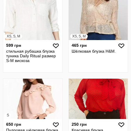
XS, S, M
XS, S, M
599 грн
465 грн
стильная рубашка блузка
Шёлковая блузка H&M.
туника Daily Ritual размер
S-M вискоза
S
650 грн
250 грн
Пудровая шёлковая блузка
Красивая блузка