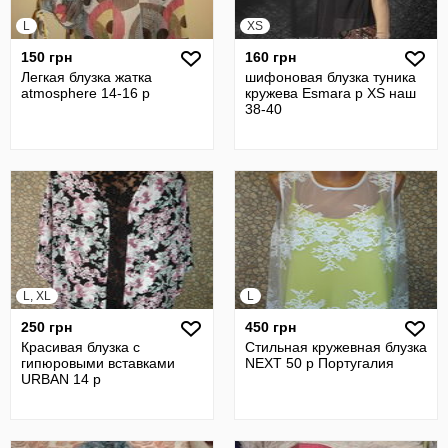
L
XS
150 грн
160 грн
Легкая блузка жатка
шифоновая блузка туника
atmosphere 14-16 р
кружева Esmara р XS наш
38-40
L, XL
L
250 грн
450 грн
Красивая блузка с
Стильная кружевная блузка
гипюровыми вставками
NEXT 50 р Португалия
URBAN 14 р