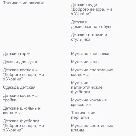
Тактические рюкзаки
Детские худи
"Доброго вечора, ми
з України"
Детская
демисезонная обувь
Детские столики и
стульчики
Детские горки
Мужские кроссовки
Домики для кукол
Мужские кеды
Детские костюмы
Мужские спортивные
"Доброго вечора, ми
костюмы
з України"
Мужские
Одежда детская
патриотические
футболки
Детские костюмы-
тройки
Мужские кожаные
кроссовки
Детские школьные
костюмы
Тактические
перчатки
Детские футболки
"Доброго вечора, ми
Мужские спортивные
з України"
штаны