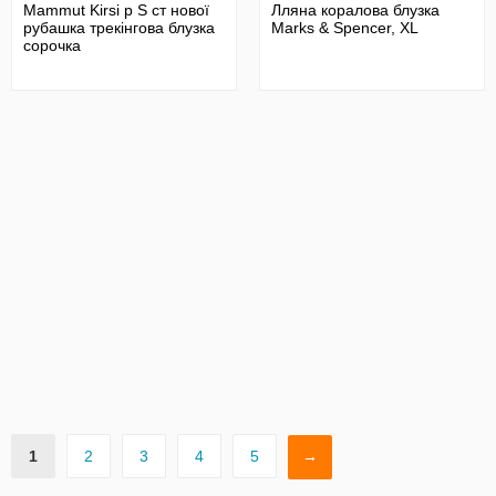
Mammut Kirsi р S ст нової
Лляна коралова блузка
рубашка трекінгова блузка
Marks & Spencer, XL
сорочка
1
2
3
4
5
→