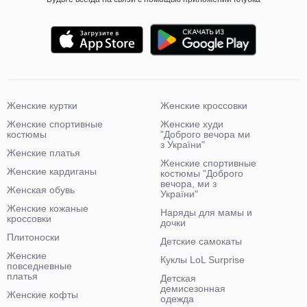
Женские куртки
Женские кроссовки
Женские спортивные
Женские худи
костюмы
"Доброго вечора ми
з України"
Женские платья
Женские спортивные
Женские кардиганы
костюмы "Доброго
вечора, ми з
Женская обувь
України"
Женские кожаные
Наряды для мамы и
кроссовки
дочки
Плитоноски
Детские самокаты
Женские
Куклы LoL Surprise
повседневные
платья
Детская
демисезонная
Женские кофты
одежда