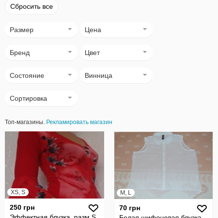
Сбросить все
Размер
Цена
Бренд
Цвет
Состояние
Винница
Сортировка
Топ-магазины.
Рекламировать магазин
XS, S
M, L
250 грн
70 грн
Эффектная блузка, разм.S.
Белая шифоновая блузка