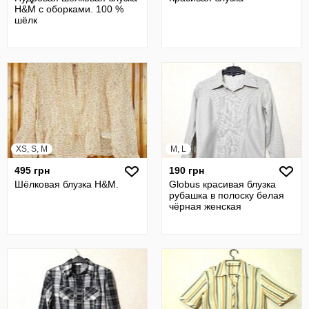
H&M с оборками. 100 %
шёлк
XS, S, M
M, L
495 грн
190 грн
Шёлковая блузка H&M.
Globus красивая блузка
рубашка в полоску белая
чёрная женская