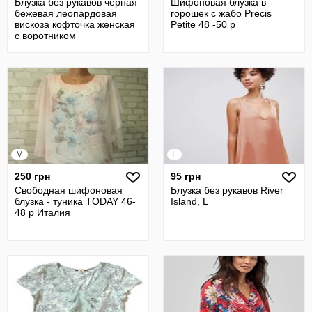
Блузка без рукавов чёрная
Шифоновая блузка в
бежевая леопардовая
горошек с жабо Precis
вискоза кофточка женская
Petite 48 -50 р
с воротником
M
L
250 грн
95 грн
Свободная шифоновая
Блузка без рукавов River
блузка - туника TODAY 46-
Island, L
48 р Италия