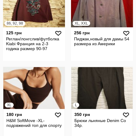
86, 92, 98
XL, XXL
125 грн
256 грн
Реглан/лонгслив/футболка
Пиджак,новый для дамы 54
Kiabi Франция на 2-3
размера из Америки
годика размер 90-97
XL
L
180 грн
350 грн
H&M SoftMove -XL-
Брюки льняные Denim Co
подовжений топ для спорту
34р.