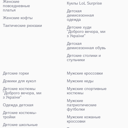
Женские
Куклы LoL Surprise
повседневные
платья
Детская
демисезонная
Женские кофты
одежда
Тактические рюкзаки
Детские худи
"Доброго вечора, ми
з України"
Детская
демисезонная обувь
Детские столики и
стульчики
Детские горки
Мужские кроссовки
Домики для кукол
Мужские кеды
Детские костюмы
Мужские спортивные
"Доброго вечора, ми
костюмы
з України"
Мужские
Одежда детская
патриотические
футболки
Детские костюмы-
тройки
Мужские кожаные
кроссовки
Детские школьные