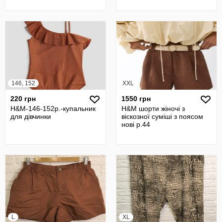
146, 152
XXL
220 грн
1550 грн
H&M-146-152р.-купальник
H&M шорти жіночі з
для дівчинки
віскозної суміші з поясом
нові р.44
L
XL