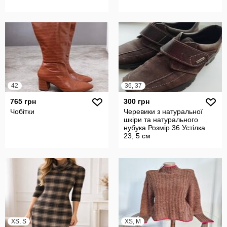
42
36, 37
765 грн
300 грн
Чобітки
Черевики з натуральної
шкіри та натурального
нубука Розмір 36 Устілка
23, 5 см
XS, S
XS, M