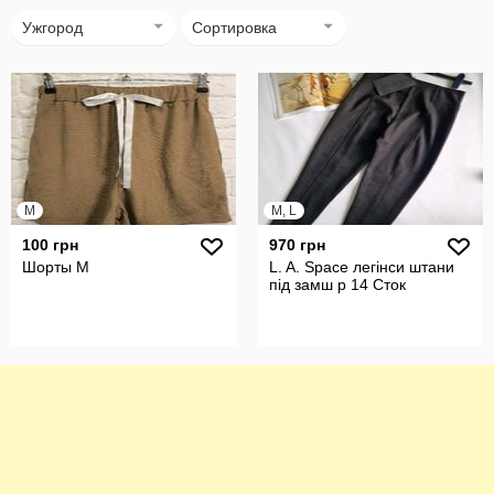
Ужгород
Сортировка
M
M, L
100 грн
970 грн
Шорты M
L. A. Space легінси штани
під замш р 14 Сток