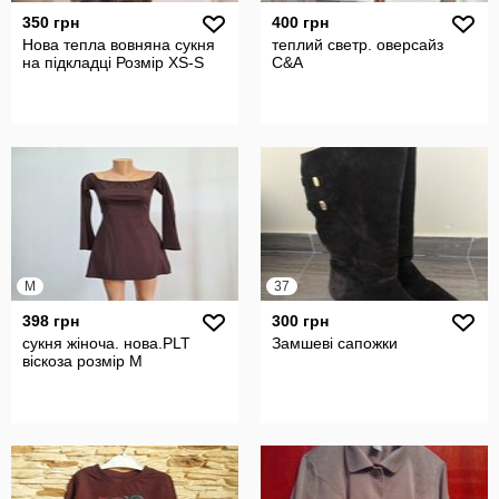
350 грн
400 грн
Нова тепла вовняна сукня
теплий светр. оверсайз
на підкладці Розмір XS-S
C&A
M
37
398 грн
300 грн
сукня жіноча. нова.PLT
Замшеві сапожки
віскоза розмір М