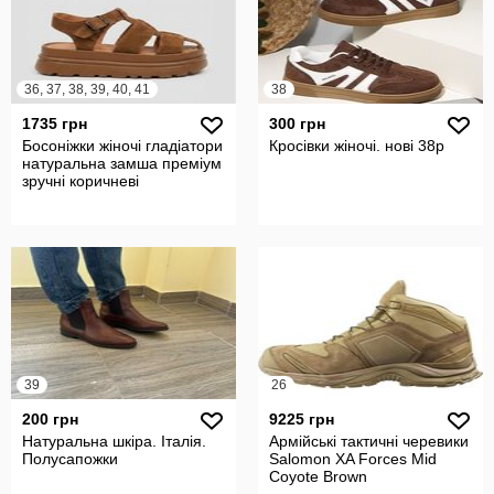
36, 37, 38, 39, 40, 41
38
1735 грн
300 грн
Босоніжки жіночі гладіатори
Кросівки жіночі. нові 38р
натуральна замша преміум
зручні коричневі
39
26
200 грн
9225 грн
Натуральна шкіра. Італія.
Армійські тактичні черевики
Полусапожки
Salomon XA Forces Mid
Coyote Brown