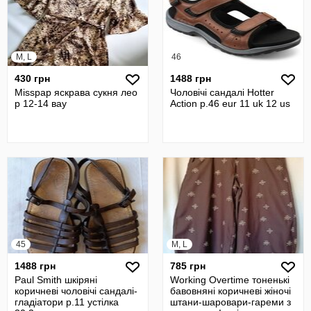
M, L
46
430 грн
1488 грн
Misspap яскрава сукня лео
Чоловічі сандалі Hotter
р 12-14 вау
Action р.46 eur 11 uk 12 us
45
M, L
1488 грн
785 грн
Paul Smith шкіряні
Working Overtime тоненькі
коричневі чоловічі сандалі-
бавовняні коричневі жіночі
гладіатори р.11 устілка
штани-шаровари-гареми з