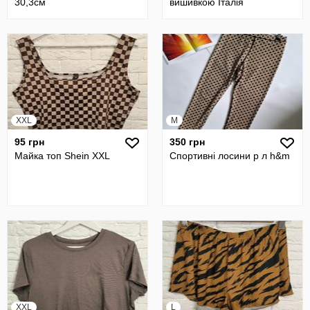
30,3см
вишивкою Італія
XXL
M
95 грн
350 грн
Майка топ Shein XXL
Спортивні лосини р л h&m
XXL
L