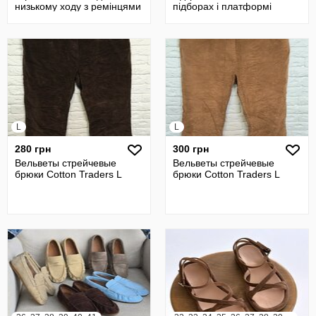
низькому ходу з ремінцями
підборах і платформі
та пряжками
L
L
280 грн
300 грн
Вельветы стрейчевые
Вельветы стрейчевые
брюки Cotton Traders L
брюки Cotton Traders L