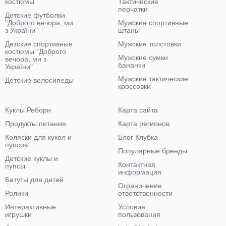
костюмы
Тактические
перчатки
Детские футболки
"Доброго вечора, ми
Мужские спортивные
з України"
штаны
Детские спортивные
Мужские толстовки
костюмы "Доброго
Мужские сумки
вечора, ми з
бананки
України"
Мужские тактические
Детские велосипеды
кроссовки
Куклы Реборн
Карта сайта
Продукты питания
Карта регионов
Коляски для кукол и
Блог Клубка
пупсов
Популярные бренды
Детские куклы и
Контактная
пупсы
информация
Батуты для детей
Ограничение
Ролики
ответственности
Интерактивные
Условия
игрушки
пользования