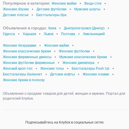
Популярное в категории:
Женские майки
•
Вещи сток
•
Женские блузки
•
Детские футболки
•
Мужские шорты
•
Детские платья
•
Бюстгальтеры бра
Объявления в городах:
Киев
•
Днепропетровск (Днепр)
•
Одесса
•
Харьков
•
Львов
•
Полтава
•
Хмельницкий
Женские безрукавки
•
Женские майки
•
Женские классические брюки
•
Женские футболки
•
Женские фирменные джинсы
•
Мужские классические брюки
•
Женские футболки фирменные
•
Женские джемпера
•
Женский кроп-топ
•
Женские топы
•
Бюстгальтеры Push Up
•
Бюстгальтеры балконет
•
Детские кофты
•
Женские плавки
•
Женские брюки в полоску
Объявления о продаже товаров для детей, женщин и мужчин. Портал для
родителей Клубок.
Подписывайтесь на Клубок в социальных сетях