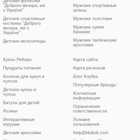
Детские футболки
"Доброго вечора, ми
Мужские спортивные
з України"
штаны
Детские спортивные
Мужские толстовки
костюмы "Доброго
Мужские сумки
вечора, ми з
бананки
України"
Мужские тактические
Детские велосипеды
кроссовки
Куклы Реборн
Карта сайта
Продукты питания
Карта регионов
Коляски для кукол и
Блог Клубка
пупсов
Популярные бренды
Детские куклы и
Контактная
пупсы
информация
Батуты для детей
Ограничение
Ролики
ответственности
Интерактивные
Условия
игрушки
пользования
Детские кроссовки
help@klubok.com