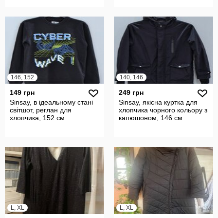
146, 152
140, 146
149 грн
249 грн
Sinsay, в ідеальному стані
Sinsay, якісна куртка для
світшот, реглан для
хлопчика чорного кольору з
хлопчика, 152 см
капюшоном, 146 см
L, XL
L, XL