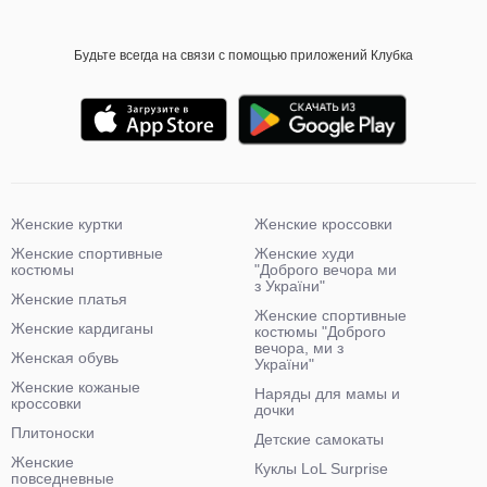
Будьте всегда на связи с помощью приложений Клубка
Женские куртки
Женские кроссовки
Женские спортивные
Женские худи
костюмы
"Доброго вечора ми
з України"
Женские платья
Женские спортивные
Женские кардиганы
костюмы "Доброго
вечора, ми з
Женская обувь
України"
Женские кожаные
Наряды для мамы и
кроссовки
дочки
Плитоноски
Детские самокаты
Женские
Куклы LoL Surprise
повседневные