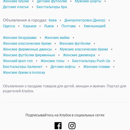
Женские блузки
•
Детские футболки
•
Мужские шорты
•
Детские платья
•
Бюстгальтеры бра
Объявления в городах:
Киев
•
Днепропетровск (Днепр)
•
Одесса
•
Харьков
•
Львов
•
Полтава
•
Хмельницкий
Женские безрукавки
•
Женские майки
•
Женские классические брюки
•
Женские футболки
•
Женские фирменные джинсы
•
Мужские классические брюки
•
Женские футболки фирменные
•
Женские джемпера
•
Женский кроп-топ
•
Женские топы
•
Бюстгальтеры Push Up
•
Бюстгальтеры балконет
•
Детские кофты
•
Женские плавки
•
Женские брюки в полоску
Объявления о продаже товаров для детей, женщин и мужчин. Портал для
родителей Клубок.
Подписывайтесь на Клубок в социальных сетях