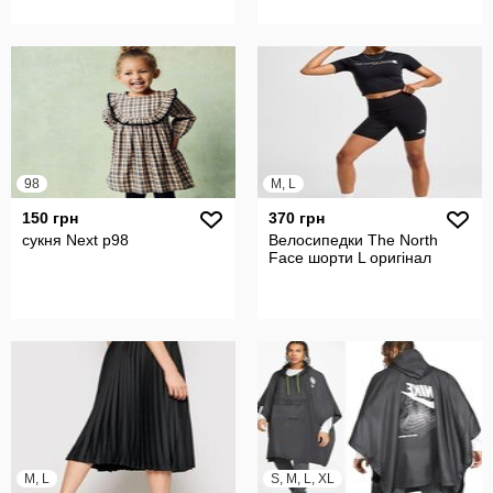
98
M, L
150 грн
370 грн
сукня Next р98
Велосипедки The North
Face шорти L оригінал
M, L
S, M, L, XL