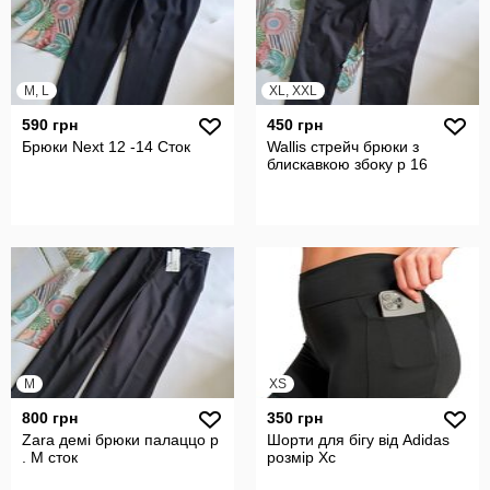
M, L
XL, XXL
590 грн
450 грн
Брюки Next 12 -14 Сток
Wallis стрейч брюки з
блискавкою збоку р 16
M
XS
800 грн
350 грн
Zara демі брюки палаццо р
Шорти для бігу від Adidas
. М сток
розмір Хс