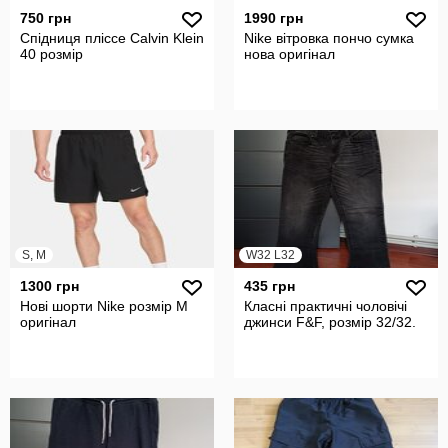
750 грн
1990 грн
Спідниця пліссе Calvin Klein
Nike вітровка пончо сумка
40 розмір
нова оригінал
S, M
W32 L32
1300 грн
435 грн
Нові шорти Nike розмір M
Класні практичні чоловічі
оригінал
джинси F&F, розмір 32/32.