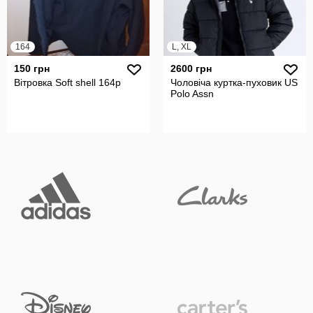
164
L, XL
150 грн
2600 грн
Вітровка Soft shell 164р
Чоловіча куртка-пуховик US
Polo Assn