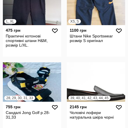
L, XL
XS, S
475 грн
1100 грн
Практичні котонові
Штани Nike Sportswear
спортивні штани H&M,
розмір S оригінал
розмір L/XL.
28, 29, 30, 31, 33
39, 40, 41, 42, 43, 44, 45
755 грн
2145 грн
Сандалі Jong Golf р.28-
Чоловічі лофери
31,33
натуральна шкіра чорні