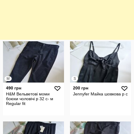
M
S
490 грн
200 грн
H&M Вельветові моми
Jennyfer Майка шовкова р с
боюки чоловічі р 32 с- м
Regular fit