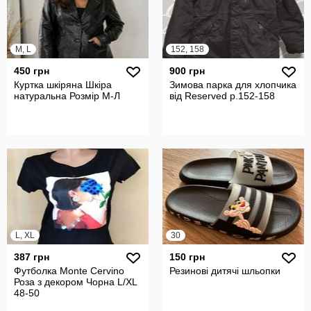
M, L
152, 158
450 грн
900 грн
Куртка шкіряна Шкіра
Зимова парка для хлопчика
натуральна Розмір М-Л
від Reserved р.152-158
L, XL
30
387 грн
150 грн
Футболка Monte Cervino
Резинові дитячі шльопки
Роза з декором Чорна L/XL
48-50