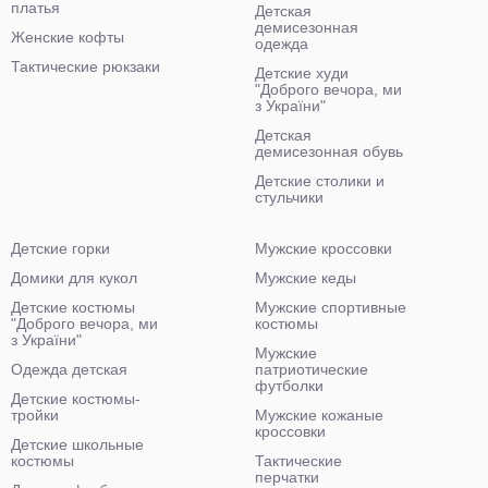
платья
Детская
демисезонная
Женские кофты
одежда
Тактические рюкзаки
Детские худи
"Доброго вечора, ми
з України"
Детская
демисезонная обувь
Детские столики и
стульчики
Детские горки
Мужские кроссовки
Домики для кукол
Мужские кеды
Детские костюмы
Мужские спортивные
"Доброго вечора, ми
костюмы
з України"
Мужские
Одежда детская
патриотические
футболки
Детские костюмы-
тройки
Мужские кожаные
кроссовки
Детские школьные
костюмы
Тактические
перчатки