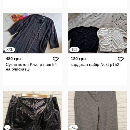
XXL
152
480 грн
120 грн
Сукня кокон Kiwe р наш 54
кардиган набір Next р152
на блискавці
L
XL