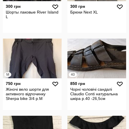
300 грн
300 грн
Шорты лаковые River Island
Брюки Next XL
L
M
40
750 грн
850 грн
Жіночі вело шорти для
Чорні чоловічі сандалі
активного відпочинку
Claudio Conti натуральна
Sherpa bike 3/4 р.М
шкіра р.40 -26,5см