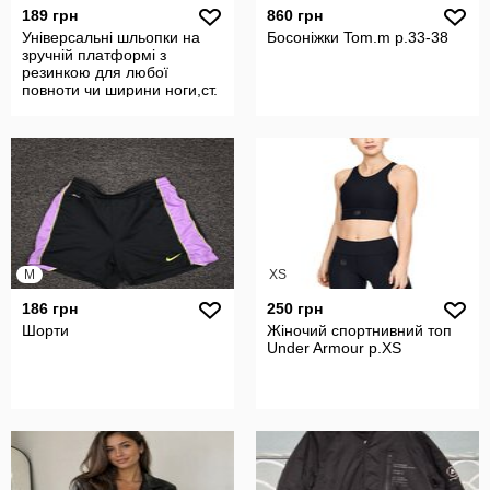
189 грн
860 грн
Універсальні шльопки на
Босоніжки Tom.m р.33-38
зручній платформі з
резинкою для любої
повноти чи ширини ноги,ст.
24.5 см
M
XS
186 грн
250 грн
Шорти
Жіночий спортнивний топ
Under Armour р.XS