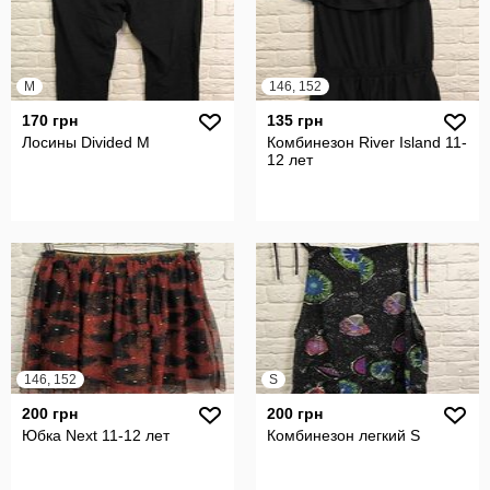
M
146, 152
170 грн
135 грн
Лосины Divided M
Комбинезон River Island 11-
12 лет
146, 152
S
200 грн
200 грн
Юбка Next 11-12 лет
Комбинезон легкий S